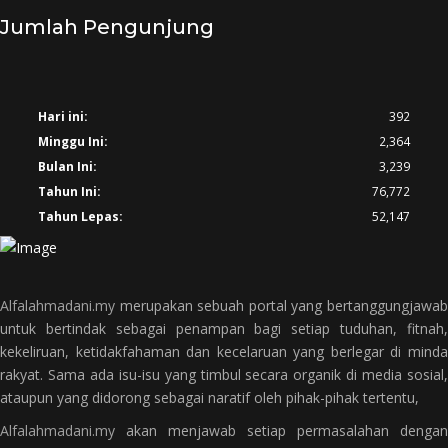
Jumlah Pengunjung
Hari ini:
392
Minggu Ini:
2,364
Bulan Ini:
3,239
Tahun Ini:
76,772
Tahun Lepas:
52,147
Alfalahmadani.my
merupakan sebuah portal yang bertanggungjawab
untuk bertindak sebagai penampan bagi setiap tuduhan, fitnah,
kekeliruan, ketidakfahaman dan kecelaruan yang berlegar di minda
rakyat. Sama ada isu-isu yang timbul secara organik di media sosial,
ataupun yang didorong sebagai naratif oleh pihak-pihak tertentu,
Alfalahmadani.my
akan menjawab setiap permasalahan dengan