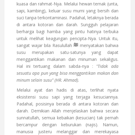
kuasa dan rahmat-Nya. Melalui hewan ternak (unta,
sapi, kambing), keluar susu murni yang bersih dan
suci tanpa terkontaminasi. Padahal, letaknya berada
di antara kotoran dan darah. Sungguh pelajaran
berharga bagi hamba yang pintu hatinya terbuka
untuk melihat keagungan pencipta-Nya. Untuk itu,
sangat wajar bila Rasulullah
ﷺ
menyatakan bahwa
susu merupakan satu-satunya yang dapat
menggantikan makanan dan minuman sekaligus.
Hal ini tertuang dalam sabda-nya :
"Tidak ada
sesuatu apa pun yang bisa menggantikan makan dan
minum selain susu” (HR. Ahmad).
Melalui ayat dan hadis di atas, terlihat nyata
eksistensi susu sapi yang terjaga kesuciannya.
Padahal, posisinya berada di antara kotoran dan
darah. Demikian Allah menjelaskan bahwa secara
sunnatullah, semua kebaikan (kesucian) tak pernah
bercampur dengan keburukan (najis). Namun,
manusia justeru melanggar dan merekayasa