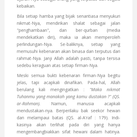
kebaikan.
Bila setiap hamba yang bijak senantiasa menyukuri
nikmat-Nya, mendirikan shalat sebagai jalan
"penghambaan", dan ber-qurban (media
mendekatkan diri), maka ia akan memperoleh
perlindungan-Nya. Se-baliknya, setiap yang
memusuhi kebenaran akan binasa dan terputus dari
rahmat-Nya. Janji Allah adalah pasti, tanpa tersisa
sedebu keraguan atas setiap firman-Nya.
Meski semua bukti kebenaran firman-Nya begitu
jelas, tapi acapkali dinafikan. Pada-hal, Allah
berulang kali mengingatkan :
"Maka nikmat
Tuhanmu yang manakah yang kamu dustakan ?" (QS.
ar-Rahman).
Namun, manusia acapkali
mendustakan-nya. Berperilaku bak seekor hewan
dan melampaui batas (QS. al-A'raf : 179). Indi-
kasinya akan terlihat pada diri yang hanya
mengembangbiakkan sifat hewani dalam hatinya.