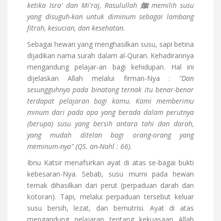
ketika Isra' dan Mi'raj, Rasulullah
ﷺ
memilih susu
yang disuguh-kan untuk diminum sebagai lambang
fitrah, kesucian, dan kesehatan.
Sebagai hewan yang menghasilkan susu, sapi betina
dijadikan nama surah dalam al-Quran. Kehadirannya
mengandung pelajar-an bagi kehidupan. Hal ini
dijelaskan Allah melalui firman-Nya :
"Dan
sesungguhnya pada binatang ternak itu benar-benar
terdapat pelajaran bagi kamu. Kami memberimu
minum dari pada apa yang berada dalam perutnya
(berupa) susu yang bersih antara tahi dan darah,
yang mudah ditelan bagi orang-orang yang
meminum-nya" (QS. an-Nahl : 66).
Ibnu Katsir menafsirkan ayat di atas se-bagai bukti
kebesaran-Nya. Sebab, susu murni pada hewan
ternak dihasilkan dari perut (perpaduan darah dan
kotoran). Tapi, melalui perpaduan tersebut keluar
susu bersih, lezat, dan bernutrisi. Ayat di atas
mengandung pelajaran tentang kekuasaan Allah