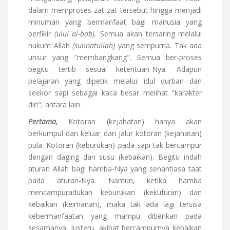
dalam memproses zat-zat tersebut hingga menjadi
minuman yang bermanfaat bagi manusia yang
berfikir
(ulul al-bab).
Semua akan tersaring melalui
hukum Allah
(sunnatullah)
yang sempurna. Tak ada
unsur yang "membangkang". Semua ber-proses
begitu tertib sesuai ketentuan-Nya. Adapun
pelajaran yang dipetik melalui 'idul qurban dan
seekor sapi sebagai kaca besar melihat "karakter
diri", antara lain :
Pertama,
Kotoran (kejahatan) hanya akan
berkumpul dan keluar dari jalur kotoran (kejahatan)
pula. Kotoran (keburukan) pada sapi tak bercampur
dengan daging dan susu (kebaikan). Begitu indah
aturan Allah bagi hamba-Nya yang senantiasa taat
pada aturan-Nya. Namun, ketika hamba
mencampuradukan keburukan (kekufuran) dan
kebaikan (keimanan), maka tak ada lagi tersisa
kebermanfaatan yang mampu diberikan pada
sesamanya. Justeru, akibat bercampurnya kebaikan