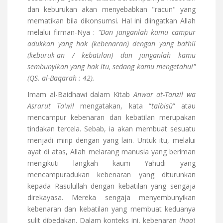
dan keburukan akan menyebabkan "racun" yang
mematikan bila dikonsumsi. Hal ini diingatkan Allah
melalui firman-Nya :
"Dan janganlah kamu campur
adukkan yang hak (kebenaran) dengan yang bathil
(keburuk-an / kebatilan) dan janganlah kamu
sembunyikan yang hak itu, sedang kamu mengetahui"
(QS. al-Baqarah : 42).
Imam al-Baidhawi dalam Kitab
Anwar at-Tanzil wa
Asrarut Ta’wil
mengatakan, kata “
talbisū
” atau
mencampur kebenaran dan kebatilan merupakan
tindakan tercela. Sebab, ia akan membuat sesuatu
menjadi mirip dengan yang lain. Untuk itu, melalui
ayat di atas, Allah melarang manusia yang beriman
mengikuti langkah kaum Yahudi yang
mencampuradukan kebenaran yang diturunkan
kepada Rasulullah dengan kebatilan yang sengaja
direkayasa. Mereka sengaja menyembunyikan
kebenaran dan kebatilan yang membuat keduanya
sulit dibedakan.
Dalam konteks ini, kebenaran (
haq
)