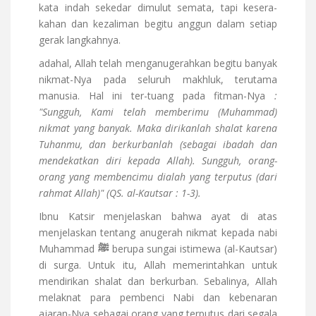
kata indah sekedar dimulut semata, tapi kesera-
kahan dan kezaliman begitu anggun dalam setiap
gerak langkahnya.
adahal, Allah telah menganugerahkan begitu banyak
nikmat-Nya pada seluruh makhluk, terutama
manusia. Hal ini ter-tuang pada fitman-Nya
:
"Sungguh, Kami telah memberimu (Muhammad)
nikmat yang banyak. Maka dirikanlah shalat karena
Tuhanmu, dan berkurbanlah (sebagai ibadah dan
mendekatkan diri kepada Allah). Sungguh, orang-
orang yang membencimu dialah yang terputus (dari
rahmat Allah)" (QS. al-Kautsar : 1-3).
Ibnu Katsir menjelaskan bahwa ayat di atas
menjelaskan tentang anugerah nikmat kepada nabi
Muhammad
ﷺ
berupa sungai istimewa (al-Kautsar)
di surga. Untuk itu, Allah memerintahkan untuk
mendirikan shalat dan berkurban. Sebalinya, Allah
melaknat para pembenci Nabi dan kebenaran
ajaran-Nya sebagai orang yang terputus dari segala