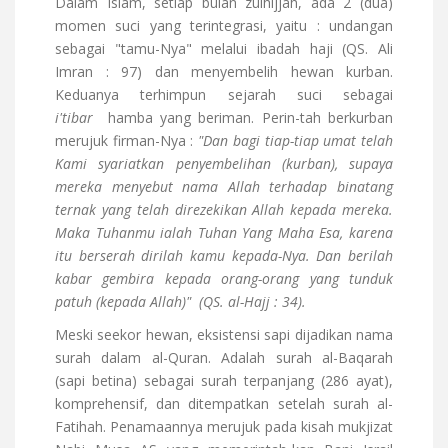
Dalam Islam, setiap bulan zulhijjah, ada 2 (dua)
momen suci yang terintegrasi, yaitu : undangan
sebagai "tamu-Nya" melalui ibadah haji (QS. Ali
Imran : 97) dan menyembelih hewan kurban.
Keduanya terhimpun sejarah suci sebagai
i'tibar
hamba yang beriman. Perin-tah berkurban
merujuk firman-Nya :
"Dan bagi tiap-tiap umat telah
Kami syariatkan penyembelihan (kurban), supaya
mereka
menyebut
nama Allah terhadap binatang
ternak yang telah direzekikan Allah kepada mereka.
Maka Tuhanmu ialah Tuhan Yang Maha Esa, karena
itu berserah dirilah kamu kepada-Nya. Dan berilah
kabar gembira kepada orang-orang yang tunduk
patuh (kepada Allah)"
(QS. al-Hajj : 34).
Meski seekor hewan, eksistensi sapi dijadikan nama
surah dalam al-Quran. Adalah surah al-Baqarah
(sapi betina) sebagai surah terpanjang (286 ayat),
komprehensif, dan ditempatkan setelah surah al-
Fatihah. Penamaannya merujuk pada kisah mukjizat