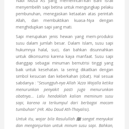
Nabi Musa AS yang memerintah-kan Bani Israil
menyembelih sapi betina untuk mengungkap pelaku
pembunuhan, menegaskan ketaatan atas perintah
Allah, dan membuktikan kuasa-Nya dengan
menghidupkan sapi yang mati.
Sapi merupakan jenis hewan yang mem-produksi
susu dalam jumlah besar. Dalam Islam, susu sapi
hukumnya halal, suci, dan bahkan disunnahkan
untuk dikonsumsi karena kaya manfaat. Susu sapi
dianggap sebagai minuman bernutrisi tinggi yang
baik untuk kesehatan. Ia sering dikaitkan dengan
simbol kesucian dan keberkahan (obat). Hal sesuai
sabdanya : "
Sesungguh-nya Allah 'Azza Wajalla ketika
menurunkan penyakit pasti juga menurunkan
obatnya... Lalu hendaklah kalian meminum susu
sapi, karena ia terkumpul dari berbagai macam
tumbuhan"
(HR. Abu Daud Ath-Thayalisi).
Untuk itu, wajar bila Rasulullah
ﷺ
sangat menyukai
dan menganjurkan untuk minum susu sapi. Bahkan,