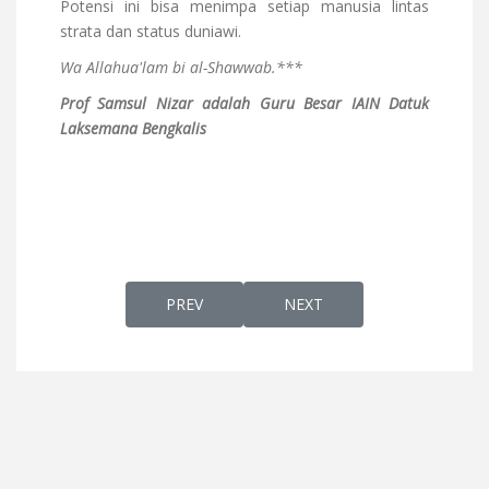
Potensi ini bisa menimpa setiap manusia lintas
strata dan status duniawi.
Wa Allahua'lam bi al-Shawwab.***
Prof Samsul Nizar adalah Guru Besar IAIN Datuk
Laksemana Bengkalis
PREVIOUS ARTICLE: HAJI MABRUR: KESA
NEXT ARTICLE: LABBAYKA 
PREV
NEXT