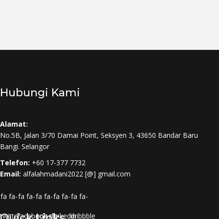
Hubungi Kami
Alamat:
No.5B, Jalan 3/70 Damai Point, Seksyen 3, 43650 Bandar Baru
Bangi. Selangor
Telefon:
+60 17-377 7732
Email:
alfalahmadani2022 [@] gmail.com
fa fa-
fa fa-
fa fa-
fa fa-
fa fa-
twitter
Quick Links
facebook
google-
linkedin
dribbble