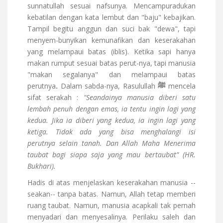
sunnatullah sesuai nafsunya. Mencampuradukan
kebatilan dengan kata lembut dan "baju" kebajikan.
Tampil begitu anggun dan suci bak "dewa", tapi
menyem-bunyikan kemunafikan dan keserakahan
yang melampaui batas (iblis). Ketika sapi hanya
makan rumput sesuai batas perut-nya, tapi manusia
"makan segalanya" dan melampaui batas
perutnya
.
Dalam sabda-nya, Rasulullah
ﷺ
mencela
sifat serakah :
"Seandainya manusia diberi satu
lembah penuh dengan emas, ia tentu ingin lagi yang
kedua. Jika ia diberi yang kedua, ia ingin lagi yang
ketiga. Tidak ada yang bisa menghalangi isi
perutnya
selain tanah. Dan Allah Maha Menerima
taubat bagi siapa saja yang mau bertaubat” (HR.
Bukhari).
Hadis di atas menjelaskan keserakahan manusia --
seakan-- tanpa batas. Namun, Allah tetap memberi
ruang taubat. Namun, manusia acapkali tak pernah
menyadari dan menyesalinya. Perilaku saleh dan