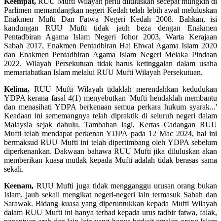
Keempat,
RUU Mufti Wilayah perlu diluluskan secepat mungkin di
Parlimen memandangkan negeri Kedah telah lebih awal meluluskan
Enakmen Mufti Dan Fatwa Negeri Kedah 2008. Bahkan, isi
kandungan RUU Mufti tidak jauh beza dengan Enakmen
Pentadbiran Agama Islam Negeri Johor 2003, Warta Kerajaan
Sabah 2017, Enakmen Pentadbiran Hal Ehwal Agama Islam 2020
dan Enakmen Pentadbiran Agama Islam Negeri Melaka Pindaan
2022. Wilayah Persekutuan tidak harus ketinggalan dalam usaha
memartabatkan Islam melalui RUU Mufti Wilayah Persekutuan.
Kelima,
RUU Mufti Wilayah tidaklah merendahkan kedudukan
YDPA kerana fasal 4(1) menyebutkan 'Mufti hendaklah membantu
dan menasihati YDPA berkenaan semua perkara hukum syarak...'
Keadaan ini sememangnya telah dipraktik di seluruh negeri dalam
Malaysia sejak dahulu. Tambahan lagi, Kertas Cadangan RUU
Mufti telah mendapat perkenan YDPA pada 12 Mac 2024, hal ini
bermaksud RUU Mufti ini telah dipertimbang oleh YDPA sebelum
diperkenankan. Dakwaan bahawa RUU Mufti jika diluluskan akan
memberikan kuasa mutlak kepada Mufti adalah tidak berasas sama
sekali.
Keenam,
RUU Mufti juga tidak mengganggu urusan orang bukan
Islam, jauh sekali mengikat negeri-negeri lain termasuk Sabah dan
Sarawak. Bidang kuasa yang diperuntukkan kepada Mufti Wilayah
dalam RUU Mufti ini hanya terhad kepada urus tadbir fatwa, falak,