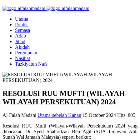
Utama
Politik
Semasa
Adab
Jihad
Akidah
Perempuan
Nasihat
Tazkiyatun Nafs
RESOLUSI RUU MUFTI (WILAYAH-
WILAYAH PERSEKUTUAN) 2024
Al-Falah Madani
Utama-sebelah Kanan
15 October 2024
Hits: 805
Resolusi RUU Mufti (Wilayah-Wilayah Persekutuan) 2024 yang
dibacakan Dr Syed Shahridzan Ben Agil (SUA Ilmuwan Ahli
Sunah Wal Jamaah Malaysia) seperti berikut: