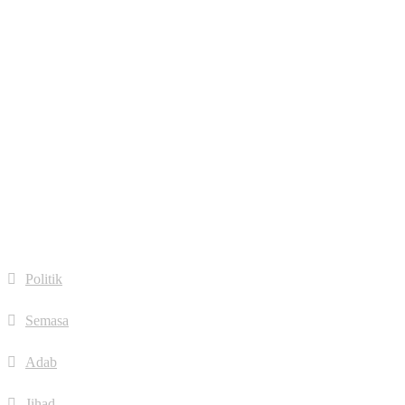
google-
plus
fa fa-
linkedin
fa fa-
dribbble
Quick Links
Politik
Semasa
Adab
Jihad