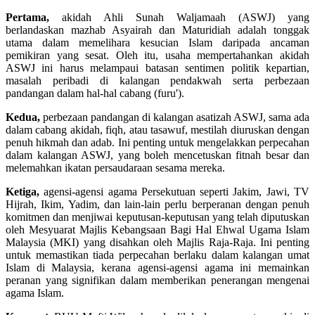
Pertama,
akidah Ahli Sunah Waljamaah (ASWJ) yang
berlandaskan mazhab Asyairah dan Maturidiah adalah tonggak
utama dalam memelihara kesucian Islam daripada ancaman
pemikiran yang sesat. Oleh itu, usaha mempertahankan akidah
ASWJ ini harus melampaui batasan sentimen politik kepartian,
masalah peribadi di kalangan pendakwah serta perbezaan
pandangan dalam hal-hal cabang (furu').
Kedua,
perbezaan pandangan di kalangan asatizah ASWJ, sama ada
dalam cabang akidah, fiqh, atau tasawuf, mestilah diuruskan dengan
penuh hikmah dan adab. Ini penting untuk mengelakkan perpecahan
dalam kalangan ASWJ, yang boleh mencetuskan fitnah besar dan
melemahkan ikatan persaudaraan sesama mereka.
Ketiga,
agensi-agensi agama Persekutuan seperti Jakim, Jawi, TV
Hijrah, Ikim, Yadim, dan lain-lain perlu berperanan dengan penuh
komitmen dan menjiwai keputusan-keputusan yang telah diputuskan
oleh Mesyuarat Majlis Kebangsaan Bagi Hal Ehwal Ugama Islam
Malaysia (MKI) yang disahkan oleh Majlis Raja-Raja. Ini penting
untuk memastikan tiada perpecahan berlaku dalam kalangan umat
Islam di Malaysia, kerana agensi-agensi agama ini memainkan
peranan yang signifikan dalam memberikan penerangan mengenai
agama Islam.