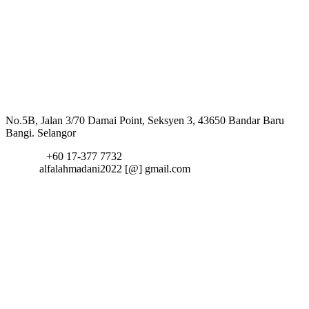
Hubungi Kami
Alamat:
No.5B, Jalan 3/70 Damai Point, Seksyen 3, 43650 Bandar Baru
Bangi. Selangor
Telefon:
+60 17-377 7732
Email:
alfalahmadani2022 [@] gmail.com
fa fa-
twitter
fa fa-
facebook
fa fa-