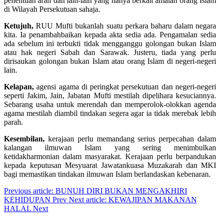
penentuan arah dan lain-lain yang hanya berkait amalan orang Islam
di Wilayah Persekutuan sahaja.
Ketujuh,
RUU Mufti bukanlah suatu perkara baharu dalam negara
kita. Ia penambahbaikan kepada akta sedia ada. Pengamalan sedia
ada sebelum ini terbukti tidak mengganggu golongan bukan Islam
atau hak negeri Sabah dan Sarawak. Justeru, tiada yang perlu
dirisaukan golongan bukan Islam atau orang Islam di negeri-negeri
lain.
Kelapan,
agensi agama di peringkat persekutuan dan negeri-negeri
seperti Jakim, Jain, Jabatan Mufti mestilah dipelihara kesuciannya.
Sebarang usaha untuk merendah dan memperolok-olokkan agenda
agama mestilah diambil tindakan segera agar ia tidak merebak lebih
parah.
Kesembilan,
kerajaan perlu memandang serius perpecahan dalam
kalangan ilmuwan Islam yang sering menimbulkan
ketidakharmonian dalam masyarakat. Kerajaan perlu berpandukan
kepada keputusan Mesyuarat Jawatankuasa Muzakarah dan MKI
bagi memastikan tindakan ilmuwan Islam berlandaskan kebenaran.
Previous article: BUNUH DIRI BUKAN MENGAKHIRI
KEHIDUPAN
Prev
Next article: KEWAJIPAN MAKANAN
HALAL
Next