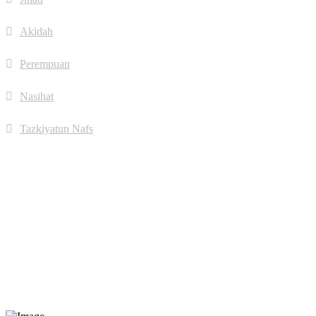
Akidah
Perempuan
Nasihat
Tazkiyatun Nafs
Jumlah Pengunjung
Hari ini:
315
Minggu Ini:
3,373
Bulan Ini:
4,248
Tahun Ini:
77,781
Tahun Lepas:
52,147