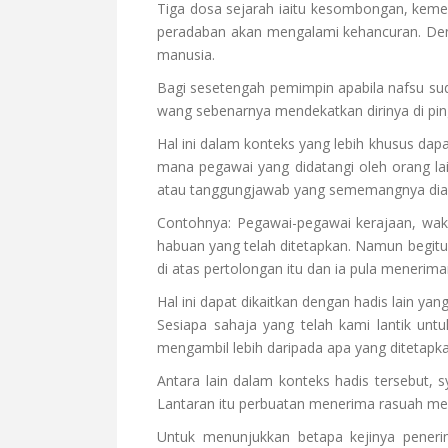
Tiga dosa sejarah iaitu kesombongan, keme
peradaban akan mengalami kehancuran. Den
manusia.
Bagi sesetengah pemimpin apabila nafsu sud
wang sebenarnya mendekatkan dirinya di ping
Hal ini dalam konteks yang lebih khusus d
mana pegawai yang didatangi oleh orang l
atau tanggungjawab yang sememangnya dia 
Contohnya: Pegawai-pegawai kerajaan, wakil
habuan yang telah ditetapkan. Namun begitu
di atas pertolongan itu dan ia pula meneri
Hal ini dapat dikaitkan dengan hadis lain ya
Sesiapa sahaja yang telah kami lantik un
mengambil lebih daripada apa yang ditetapkan
Antara lain dalam konteks hadis tersebut, 
Lantaran itu perbuatan menerima rasuah mer
Untuk menunjukkan betapa kejinya peneri