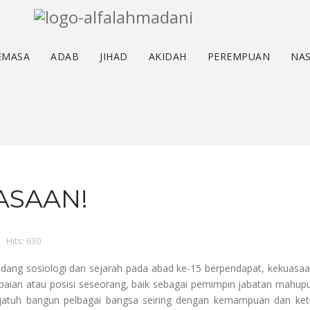
EMASA
ADAB
JIHAD
AKIDAH
PEREMPUAN
NAS
ASAAN!
Hits: 630
idang sosiologi dan sejarah pada abad ke-15 berpendapat, kekuasa
capaian atau posisi seseorang, baik sebagai pemimpin jabatan mah
m jatuh bangun pelbagai bangsa seiring dengan kemampuan dan k