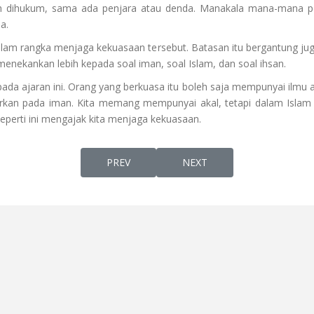
leh dihukum, sama ada penjara atau denda. Manakala mana-mana pe
a.
dalam rangka menjaga kekuasaan tersebut. Batasan itu bergantung j
a menekankan lebih kepada soal iman, soal Islam, dan soal ihsan.
pada ajaran ini. Orang yang berkuasa itu boleh saja mempunyai ilmu 
darkan pada iman. Kita memang mempunyai akal, tetapi dalam Isla
eperti ini mengajak kita menjaga kekuasaan.
PREVIOUS ARTICLE: JANGAN LOBI JANGAN 
NEXT ARTICLE: PERJUANGA
PREV
NEXT