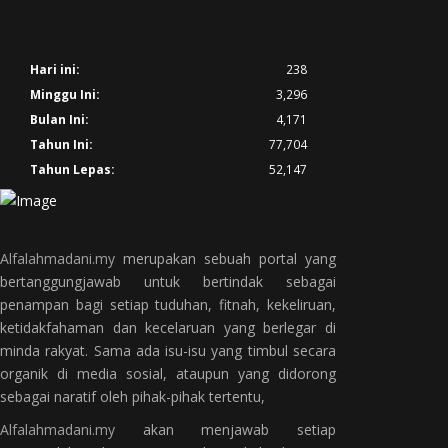
Hari ini:
238
Minggu Ini:
3,296
Bulan Ini:
4,171
Tahun Ini:
77,704
Tahun Lepas:
52,147
Alfalahmadani.my
merupakan sebuah portal yang
bertanggungjawab untuk bertindak sebagai
penampan bagi setiap tuduhan, fitnah, kekeliruan,
ketidakfahaman dan kecelaruan yang berlegar di
minda rakyat. Sama ada isu-isu yang timbul secara
organik di media sosial, ataupun yang didorong
sebagai naratif oleh pihak-pihak tertentu,
Alfalahmadani.my
akan menjawab setiap