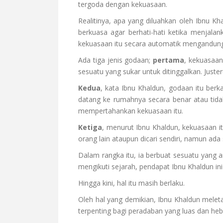
tergoda dengan kekuasaan.
Realitinya, apa yang diluahkan oleh Ibnu K
berkuasa agar berhati-hati ketika menjal
kekuasaan itu secara automatik mengandung
Ada tiga jenis godaan;
pertama
, kekuasaan
sesuatu yang sukar untuk ditinggalkan. Jus
Kedua
, kata Ibnu Khaldun, godaan itu berk
datang ke rumahnya secara benar atau tida
mempertahankan kekuasaan itu.
Ketiga
, menurut Ibnu Khaldun, kekuasaan i
orang lain ataupun dicari sendiri, namun ada
Dalam rangka itu, ia berbuat sesuatu yang 
mengikuti sejarah, pendapat Ibnu Khaldun in
Hingga kini, hal itu masih berlaku.
Oleh hal yang demikian, Ibnu Khaldun mele
terpenting bagi peradaban yang luas dan h