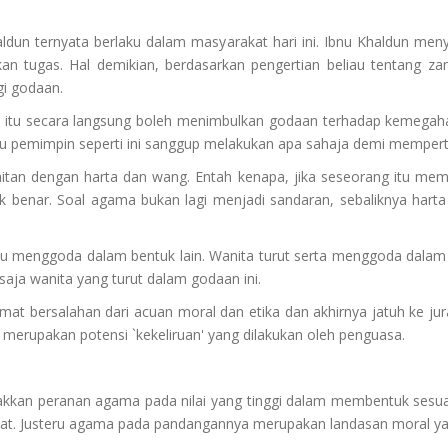
haldun ternyata berlaku dalam masyarakat hari ini. Ibnu Khaldun 
ankan tugas. Hal demikian, berdasarkan pengertian beliau tentang
i godaan.
 itu secara langsung boleh menimbulkan godaan terhadap kemegahan d
teru pemimpin seperti ini sanggup melakukan apa sahaja demi mempe
aitan dengan harta dan wang. Entah kenapa, jika seseorang itu memi
k benar. Soal agama bukan lagi menjadi sandaran, sebaliknya hart
tu menggoda dalam bentuk lain. Wanita turut serta menggoda dalam 
 saja wanita yang turut dalam godaan ini.
amat bersalahan dari acuan moral dan etika dan akhirnya jatuh ke 
i merupakan potensi `kekeliruan' yang dilakukan oleh penguasa.
takkan peranan agama pada nilai yang tinggi dalam membentuk sesu
ebat. Justeru agama pada pandangannya merupakan landasan moral 