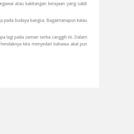
gawai atau kakitangan kerajaan yang sabit
uga pada budaya bangsa. Bagaimanapun kalau
apa lagi pada zaman serba canggih ini. Dalam
m hendaknya kita menyedari bahawa akal pun
MINTA JAWATAN
N BERBENTUK ANARKIS SIA-SIA