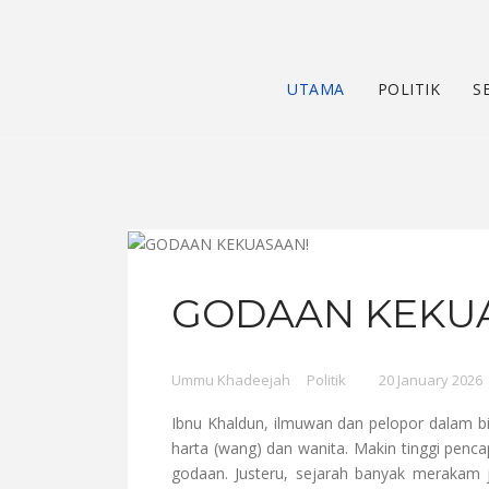
UTAMA
POLITIK
S
GODAAN KEKU
Ummu Khadeejah
Politik
20 January 2026
Ibnu Khaldun, ilmuwan dan pelopor dalam b
harta (wang) dan wanita. Makin tinggi pen
godaan. Justeru, sejarah banyak meraka