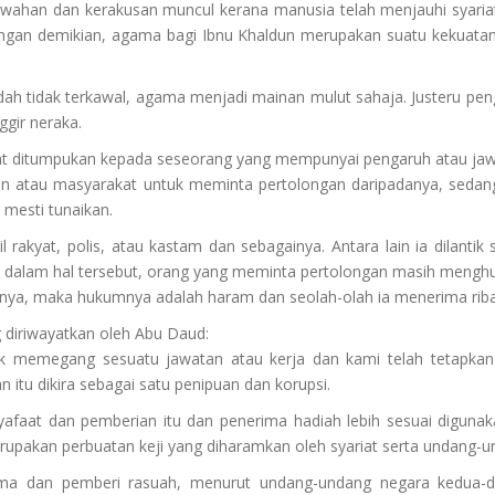
wahan dan kerakusan muncul kerana manusia telah menjauhi syariat.
gan demikian, agama bagi Ibnu Khaldun merupakan suatu kekuatan
ah tidak terkawal, agama menjadi mainan mulut sahaja. Justeru pen
gir neraka.
apat ditumpukan kepada seseorang yang mempunyai pengaruh atau jaw
ain atau masyarakat untuk meminta pertolongan daripadanya, sedan
mesti tunaikan.
 rakyat, polis, atau kastam dan sebagainya. Antara lain ia dilantik
 dalam hal tersebut, orang yang meminta pertolongan masih menghu
manya, maka hukumnya adalah haram dan seolah-olah ia menerima riba
ng diriwayatkan oleh Abu Daud:
tuk memegang sesuatu jawatan atau kerja dan kami telah tetapkan
 itu dikira sebagai satu penipuan dan korupsi.
syafaat dan pemberian itu dan penerima hadiah lebih sesuai digun
upakan perbuatan keji yang diharamkan oleh syariat serta undang-u
ma dan pemberi rasuah, menurut undang-undang negara kedua-dua 