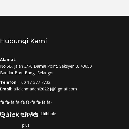
Hubungi Kami
Alamat:
No.5B, Jalan 3/70 Damai Point, Seksyen 3, 43650
Bandar Baru Bangi. Selangor
Telefon:
+60 17-377 7732
Email:
alfalahmadani2022 [@] gmail.com
fa fa-
fa fa-
fa fa-
fa fa-
fa fa-
twitter
Quick Links
facebook
google-
linkedin
dribbble
plus