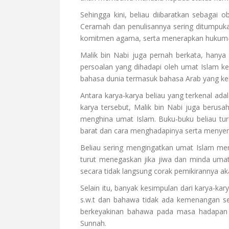
Sehingga kini, beliau diibaratkan sebagai
Ceramah dan penulisannya sering ditumpu
komitmen agama, serta menerapkan hukum
Malik bin Nabi juga pernah berkata, hany
persoalan yang dihadapi oleh umat Islam ke
bahasa dunia termasuk bahasa Arab yang k
Antara karya-karya beliau yang terkenal ada
karya tersebut, Malik bin Nabi juga beru
menghina umat Islam. Buku-buku beliau tu
barat dan cara menghadapinya serta menyentu
Beliau sering mengingatkan umat Islam meng
turut menegaskan jika jiwa dan minda uma
secara tidak langsung corak pemikirannya aka
Selain itu, banyak kesimpulan dari karya-k
s.w.t dan bahawa tidak ada kemenangan sela
berkeyakinan bahawa pada masa hadapan a
Sunnah.