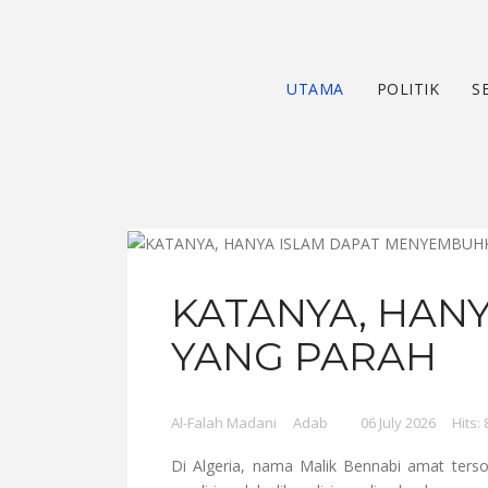
UTAMA
POLITIK
S
KATANYA, HAN
YANG PARAH
Al-Falah Madani
Adab
06 July 2026
Hits:
Di Algeria, nama Malik Bennabi amat terso