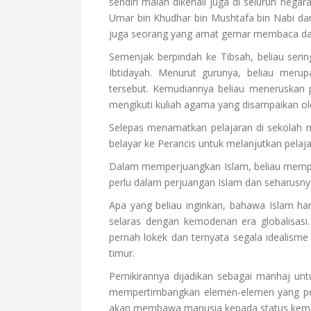
sendiri malah dikenali juga di seluruh negar
Umar bin Khudhar bin Mushtafa bin Nabi dan
juga seorang yang amat gemar membaca dan 
Semenjak berpindah ke Tibsah, beliau seri
Ibtidayah. Menurut gurunya, beliau mer
tersebut. Kemudiannya beliau meneruskan 
mengikuti kuliah agama yang disampaikan ole
Selepas menamatkan pelajaran di sekolah m
belayar ke Perancis untuk melanjutkan pelajar
Dalam memperjuangkan Islam, beliau mempu
perlu dalam perjuangan Islam dan seharusny
Apa yang beliau inginkan, bahawa Islam har
selaras dengan kemodenan era globalisasi
pernah lokek dan ternyata segala idealis
timur.
Pemikirannya dijadikan sebagai manhaj un
mempertimbangkan elemen-elemen yang pent
akan membawa manusia kepada status kemul