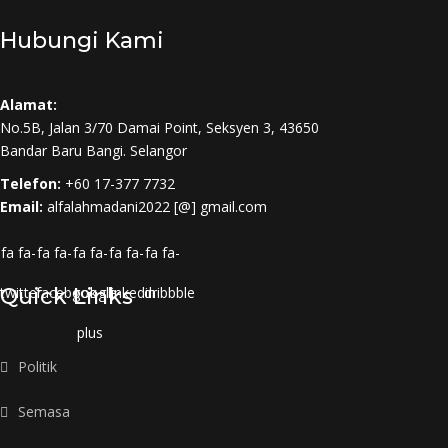
Hubungi Kami
Alamat:
No.5B, Jalan 3/70 Damai Point, Seksyen 3, 43650
Bandar Baru Bangi. Selangor
Telefon:
+60 17-377 7732
Email:
alfalahmadani2022 [@] gmail.com
fa fa-
fa fa-
fa fa-
fa fa-
fa fa-
twitter
Quick Links
facebook
google-
linkedin
dribbble
plus
Politik
Semasa