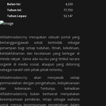
Bulan Ini:
4,220
Tahun Ini:
77,753
Tahun Lepas:
52,147
Alfalahmadani.my
merupakan sebuah portal yang
bertanggungjawab untuk bertindak sebagai
penampan bagi setiap tuduhan, fitnah, kekeliruan,
ketidakfahaman dan kecelaruan yang berlegar di
minda rakyat. Sama ada isu-isu yang timbul secara
organik di media sosial, ataupun yang didorong
sebagai naratif oleh pihak-pihak tertentu,
Alfalahmadani.my
akan menjawab setiap
permasalahan dengan pengetahuan, kebijaksanaan
dan kebenaran. Tentunya, kehadiran
Alfalahmadani.my
bukan berhasrat menyatakan
kesempurnaan pemikiran, tetapi sebagai wahana
untuk menuju kesempurnaan pengetahuan dalam