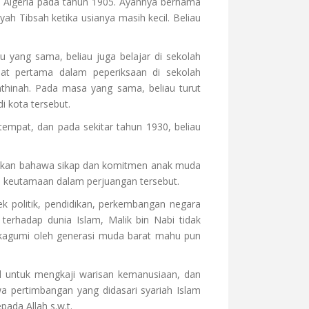
air, Algeria pada tahun 1905. Ayahnya bernama
h Tibsah ketika usianya masih kecil. Beliau
 yang sama, beliau juga belajar di sekolah
at pertama dalam peperiksaan di sekolah
thinah. Pada masa yang sama, beliau turut
i kota tersebut.
empat, dan pada sekitar tahun 1930, beliau
askan bahawa sikap dan komitmen anak muda
i keutamaan dalam perjuangan tersebut.
ek politik, pendidikan, perkembangan negara
erhadap dunia Islam, Malik bin Nabi tidak
ikagumi oleh generasi muda barat mahu pun
l untuk mengkaji warisan kemanusiaan, dan
 pertimbangan yang didasari syariah Islam
da Allah s.w.t.