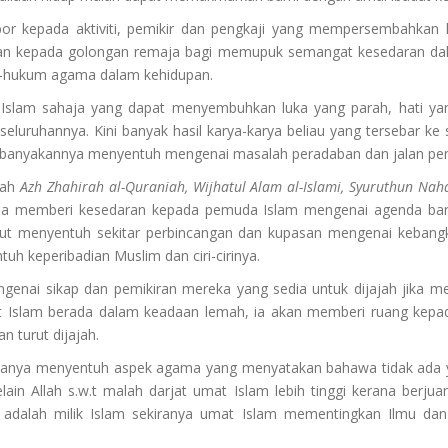
 obor kepada aktiviti, pemikir dan pengkaji yang mempersembahkan 
kan kepada golongan remaja bagi memupuk semangat kesedaran da
-hukum agama dalam kehidupan.
a Islam sahaja yang dapat menyembuhkan luka yang parah, hati yan
seluruhannya. Kini banyak hasil karya-karya beliau yang tersebar ke
ebanyakannya menyentuh mengenai masalah peradaban dan jalan pen
lah
Azh Zhahirah al-Quraniah, Wijhatul Alam al-Islami, Syuruthun Nah
saha memberi kesedaran kepada pemuda Islam mengenai agenda ba
rut menyentuh sekitar perbincangan dan kupasan mengenai kebangki
h keperibadian Muslim dan ciri-cirinya.
enai sikap dan pemikiran mereka yang sedia untuk dijajah jika me
t Islam berada dalam keadaan lemah, ia akan memberi ruang kepad
n turut dijajah.
aryanya menyentuh aspek agama yang menyatakan bahawa tidak ada ya
in Allah s.w.t malah darjat umat Islam lebih tinggi kerana berju
dalah milik Islam sekiranya umat Islam mementingkan Ilmu dan