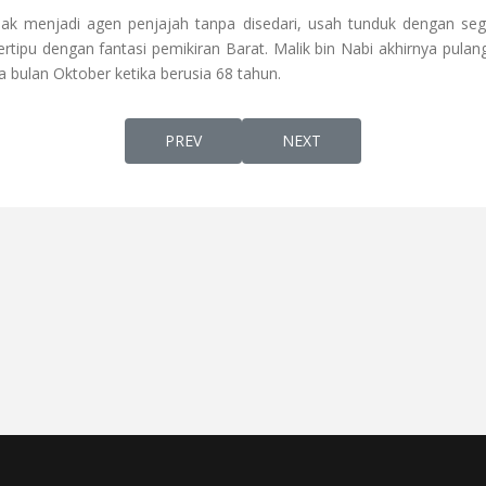
idak menjadi agen penjajah tanpa disedari, usah tunduk dengan seg
rtipu dengan fantasi pemikiran Barat. Malik bin Nabi akhirnya pulan
 bulan Oktober ketika berusia 68 tahun.
PREVIOUS ARTICLE: DARI MELAKA KE RIAU
NEXT ARTICLE: ABDUL QAD
PREV
NEXT