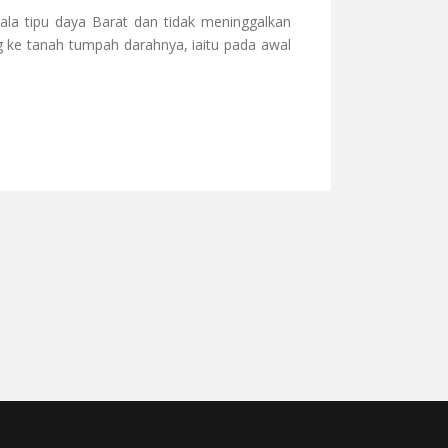
ala tipu daya Barat dan tidak meninggalkan
g ke tanah tumpah darahnya, iaitu pada awal
: MELAYU BUKAN SEKADAR ETNIS, TETAPI PERADABAN
IR AL-JAILANI: PEMBINA TAMADUN KEROHANIAN