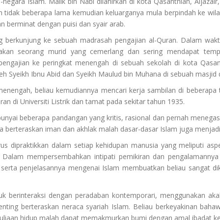
a-negara Islam. Malik bin Nabi dilahirkan di kota Qasanthiah, Aljaz
 tidak beberapa lama kemudian keluarganya mula berpindah ke wilaya
berminat dengan puisi dan syair arab.
ng berkunjung ke sebuah madrasah pengajian al-Quran. Dalam waktu
upakan seorang murid yang cemerlang dan sering mendapat temp
pengajian ke peringkat menengah di sebuah sekolah di kota Qasan
h Syeikh Ibnu Abid dan Syeikh Maulud bin Muhana di sebuah masjid d
enengah, beliau kemudiannya mencari kerja sambilan di beberapa t
an di Universiti Listrik dan tamat pada sekitar tahun 1935.
nyai beberapa pandangan yang kritis, rasional dan pernah meneg
a berteraskan iman dan akhlak malah dasar-dasar Islam juga menjad
us dipraktikkan dalam setiap kehidupan manusia yang meliputi asp
. Dalam mempersembahkan intipati pemikiran dan pengalamannya t
me serta penjelasannya mengenai Islam membuatkan beliau sangat d
tuk berinteraksi dengan peradaban kontemporari, menggunakan aka
ing berteraskan neraca syariah Islam. Beliau berkeyakinan bahawa
iaan hidup malah dapat memakmurkan bumi dengan amal ibadat kepa