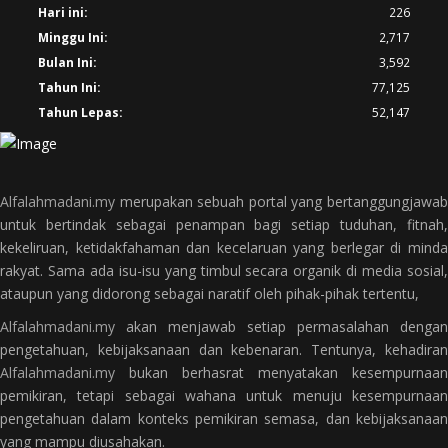
Hari ini:
226
Minggu Ini:
2,717
Bulan Ini:
3,592
Tahun Ini:
77,125
Tahun Lepas:
52,147
Alfalahmadani.my
merupakan sebuah portal yang bertanggungjawab
untuk bertindak sebagai penampan bagi setiap tuduhan, fitnah,
kekeliruan, ketidakfahaman dan kecelaruan yang berlegar di minda
rakyat. Sama ada isu-isu yang timbul secara organik di media sosial,
ataupun yang didorong sebagai naratif oleh pihak-pihak tertentu,
Alfalahmadani.my
akan menjawab setiap permasalahan dengan
pengetahuan, kebijaksanaan dan kebenaran. Tentunya, kehadiran
Alfalahmadani.my
bukan berhasrat menyatakan kesempurnaan
pemikiran, tetapi sebagai wahana untuk menuju kesempurnaan
pengetahuan dalam konteks pemikiran semasa, dan kebijaksanaan
yang mampu diusahakan.