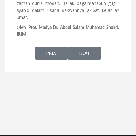
zaman dunia moden. Beliau bagaimanapun gugur
syahid dalam usaha dakwahnya akibat kejahilan
umat.
Oleh:
Prof. Madya Dr. Abdul Salam Muhamad Shukri,
IIUM
PREVIOUS ARTICLE: RAHMATAN LIL ALAM
NEXT ARTICLE: BEZA DALA
PREV
NEXT