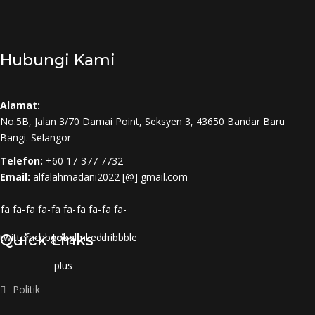
Hubungi Kami
Alamat:
No.5B, Jalan 3/70 Damai Point, Seksyen 3, 43650 Bandar Baru
Bangi. Selangor
Telefon:
+60 17-377 7732
Email:
alfalahmadani2022 [@] gmail.com
fa fa-
fa fa-
fa fa-
fa fa-
fa fa-
twitter
Quick Links
facebook
google-
linkedin
dribbble
plus
Politik