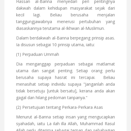
Hassan al-Banna menyedari peri pentingnya
dakwah dalam kehidupan masyarakat sejak dari
kecil lagi. Beliau berusaha menjalan
tanggungjawabnya menerusi pertubuhan yang
diasaskannya terutama al-Ikhwan al-Muslimun.
Dalam berdakwah al-Banna berpegang prinsip asas.
Ia disusun sebagai 10 prinsip utama, iaitu:
(1) Perpaduan Ummah
Dia menganggap perpaduan sebagai matlamat
utama dan sangat penting. Setiap orang perlu
berusaha supaya hasrat ini tercapai.
Beliau
menasihat setiap individu supaya "Janganlah anda
tidak bersetuju [untuk bersatu], kerana anda akan
gagal dan hilang pedoman tanpanya."
(2) Persetujuan tentang Perkara-Perkara Asas
Menurut al-Banna setiap insan yang mengucapkan
syahadah, iaitu La ilah illa Allah, Muhammad Rasul
Allah perlu diterima sebagai teman dan sebahagian