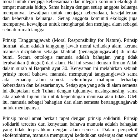
moral untuk menjaga kebersamaan dan integriti komuniti ekologi di
tempat manusia hidup. Sama halnya dengan setiap anggota keluarga
mempunyai kewajipan untuk menjaga keberadaan, kesejahteraan
dan kebersihan keluarga. Setiap anggota komuniti ekologis juga
mempunyai kewajipan untuk menghargai dan menjaga alam sebagai
sebuah rumah tangga.
Prinsip Tanggungjawab (Moral Responsibility for Nature). Prinsip
hormat alam adalah tanggung jawab moral terhadap alam, kerana
manusia diciptakan sebagai khalifah (penanggungjawab) di muka
bumi. Secara ontologis manusia adalah bahagian yang tidak
terpisahkan (integral) dari alam. Hal ini sesuai dengan firman Allah
dalam surah al Baqarah ayat 30. Kenyataan ini melahirkan sebuah
prinsip moral bahawa manusia mempunyai tanggungjawab sama
ada terhadap alam semesta seluruhnya mahupun terhadap
keberadaan dan kelestariannya. Setiap apa yang ada di alam semesta
ini diciptakan oleh Tuhan dengan tujuannya masing-masing, sama
ada apakah tujuan itu untuk kepentingan manusia atau tidak. Oleh
itu, manusia sebagai bahagian dari alam semesta bertanggungjawab
untuk menjaganya.
Prinsip moral amat berkait rapat dengan prinsip solidariti. Prinsip
solidariti tercetus dari kenyataan bahawa manusia adalah bahagian
yang tidak terpisahkan dengan alam semesta. Dalam perspektif
ekofeminisme, manusia mempunyai kedudukan sederajat dan setaraf