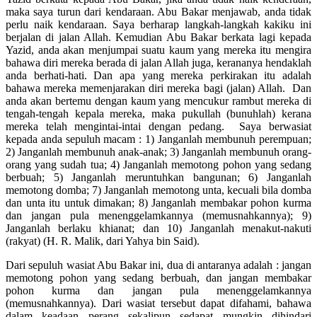
maka saya turun dari kendaraan. Abu Bakar menjawab, anda tidak
perlu naik kendaraan. Saya berharap langkah-langkah kakiku ini
berjalan di jalan Allah. Kemudian Abu Bakar berkata lagi kepada
Yazid, anda akan menjumpai suatu kaum yang mereka itu mengira
bahawa diri mereka berada di jalan Allah juga, kerananya hendaklah
anda berhati-hati. Dan apa yang mereka perkirakan itu adalah
bahawa mereka memenjarakan diri mereka bagi (jalan) Allah. Dan
anda akan bertemu dengan kaum yang mencukur rambut mereka di
tengah-tengah kepala mereka, maka pukullah (bunuhlah) kerana
mereka telah mengintai-intai dengan pedang. Saya berwasiat
kepada anda sepuluh macam : 1) Janganlah membunuh perempuan;
2) Janganlah membunuh anak-anak; 3) Janganlah membunuh orang-
orang yang sudah tua; 4) Janganlah memotong pohon yang sedang
berbuah; 5) Janganlah meruntuhkan bangunan; 6) Janganlah
memotong domba; 7) Janganlah memotong unta, kecuali bila domba
dan unta itu untuk dimakan; 8) Janganlah membakar pohon kurma
dan jangan pula menenggelamkannya (memusnahkannya); 9)
Janganlah berlaku khianat; dan 10) Janganlah menakut-nakuti
(rakyat) (H. R. Malik, dari Yahya bin Said).
Dari sepuluh wasiat Abu Bakar ini, dua di antaranya adalah : jangan
memotong pohon yang sedang berbuah, dan jangan membakar
pohon kurma dan jangan pula menenggelamkannya
(memusnahkannya). Dari wasiat tersebut dapat difahami, bahawa
dalam keadaan perang sekalipun sedapat mungkin dihindari