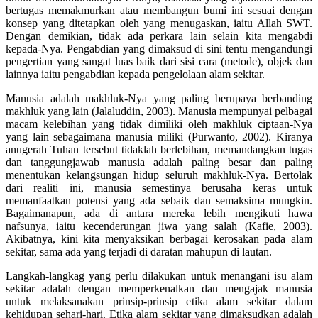
bertugas memakmurkan atau membangun bumi ini sesuai dengan
konsep yang ditetapkan oleh yang menugaskan, iaitu Allah SWT.
Dengan demikian, tidak ada perkara lain selain kita mengabdi
kepada-Nya. Pengabdian yang dimaksud di sini tentu mengandungi
pengertian yang sangat luas baik dari sisi cara (metode), objek dan
lainnya iaitu pengabdian kepada pengelolaan alam sekitar.
Manusia adalah makhluk-Nya yang paling berupaya berbanding
makhluk yang lain (Jalaluddin, 2003). Manusia mempunyai pelbagai
macam kelebihan yang tidak dimiliki oleh makhluk ciptaan-Nya
yang lain sebagaimana manusia miliki (Purwanto, 2002). Kiranya
anugerah Tuhan tersebut tidaklah berlebihan, memandangkan tugas
dan tanggungjawab manusia adalah paling besar dan paling
menentukan kelangsungan hidup seluruh makhluk-Nya. Bertolak
dari realiti ini, manusia semestinya berusaha keras untuk
memanfaatkan potensi yang ada sebaik dan semaksima mungkin.
Bagaimanapun, ada di antara mereka lebih mengikuti hawa
nafsunya, iaitu kecenderungan jiwa yang salah (Kafie, 2003).
Akibatnya, kini kita menyaksikan berbagai kerosakan pada alam
sekitar, sama ada yang terjadi di daratan mahupun di lautan.
Langkah-langkag yang perlu dilakukan untuk menangani isu alam
sekitar adalah dengan memperkenalkan dan mengajak manusia
untuk melaksanakan prinsip-prinsip etika alam sekitar dalam
kehidupan sehari-hari. Etika alam sekitar yang dimaksudkan adalah