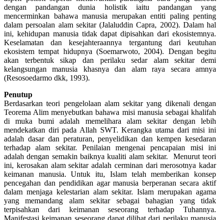
dengan pandangan dunia holistik iaitu pandangan yang
mencerminkan bahawa manusia merupakan entiti paling penting
dalam persoalan alam sekitar (Jalaluddin Capra, 2002). Dalam hal
ini, kehidupan manusia tidak dapat dipisahkan dari ekosistemnya.
Keselamatan dan kesejahteraannya tergantung dari keutuhan
ekosistem tempat hidupnya (Soemarwoto, 2004). Dengan begitu
akan terbentuk sikap dan perilaku sedar alam sekitar demi
kelangsungan manusia khasnya dan alam raya secara amnya
(Resosoedarmo dkk, 1993).
Penutup
Berdasarkan teori pengelolaan alam sekitar yang dikenali dengan
Teorema Alim menyebutkan bahawa misi manusia sebagai khalifah
di muka bumi adalah memelihara alam sekitar dengan lebih
mendekatkan diri pada Allah SWT. Kerangka utama dari misi ini
adalah dasar dan peraturan, penyelidikan dan kempen kesedaran
terhadap alam sekitar. Penilaian mengenai pencapaian misi ini
adalah dengan semakin baiknya kualiti alam sekitar. Menurut teori
ini, kerosakan alam sekitar adalah cerminan dari merosotnya kadar
keimanan manusia. Untuk itu, Islam telah memberikan konsep
pencegahan dan pendidikan agar manusia berperanan secara aktif
dalam menjaga kelestarian alam sekitar. Islam merupakan agama
yang memandang alam sekitar sebagai bahagian yang tidak
terpisahkan dari keimanan seseorang terhadap Tuhannya.
Manifestasi keimanan seseorang dapat dilihat dari perilaku manusia