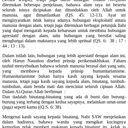
ditemukan beberapa penjelasan, bahawa alam raya ini beserta
seluruh isinya diciptakan dan ditundukkan oleh Allah untuk
manusia, agar dimanfaatkan (QS. 45: 12-13). Ayat ini
mengisyaratkan tidak hanya adanya hubungan eksploitatif antara
manusia dengan alam, tetapi juga ditemukan berbagai petunjuk Ilahi
yang dapat mengarah kepada keharusan untuk membina hubungan
apresiatif dengan alam, iaitu hubungan yang bersifat saling
menghargai dalam maknanya yang lebih spritual (QS. 6: 38 ; 17 :
44 ; 13 : 13).
Dalam istilah lain, hubungan yang lebih apresiatif dengan alam ini,
oleh Harun Nasution disebut prinsip perikemakhlukan. Faham
tauhid menyebutkan bahawa seluruh manusia berasal dari yang satu,
yang membawa kepada prinsip humanitarianisme.
Humanitarianisme bukan hanya kasih sayang kepada sesama
manusia, tetapi juga kasih sayang kepada alam, binatang, tumbuh-
tumbuhan, alam benda mati dan mencintai seluruh ciptaan Allah.
Dalam Al-Quran Allah berfirman :
Dan tiadalah binatang-binatang yang ada di bumi dan burung-
burung yang terbang dengan kedua sayapnya, melainkan umat-umat
(juga) seperti kamu ((Q.S. 6: 38).
Mengenai kasih sayang kepada binatang, Nabi SAW menjelaskan
dalam hadisnya, bahawa wanita yang mengikat kucingnya
kemudian tidak memberi makanan kepada binatang itu, kelak ia