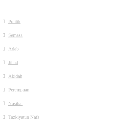
Quick Links
Politik
Semasa
Adab
Jihad
Akidah
Perempuan
Nasihat
Tazkiyatun Nafs