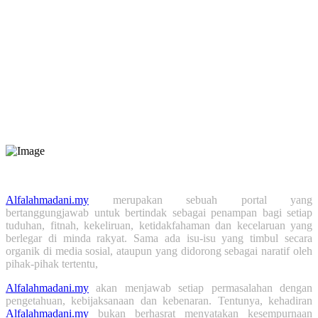
Jumlah Pengunjung
Hari ini:
373
Minggu Ini:
3,431
Bulan Ini:
4,306
Tahun Ini:
77,839
Tahun Lepas:
52,147
Alfalahmadani.my
merupakan sebuah portal yang
bertanggungjawab untuk bertindak sebagai penampan bagi setiap
tuduhan, fitnah, kekeliruan, ketidakfahaman dan kecelaruan yang
berlegar di minda rakyat. Sama ada isu-isu yang timbul secara
organik di media sosial, ataupun yang didorong sebagai naratif oleh
pihak-pihak tertentu,
Alfalahmadani.my
akan menjawab setiap permasalahan dengan
pengetahuan, kebijaksanaan dan kebenaran. Tentunya, kehadiran
Alfalahmadani.my
bukan berhasrat menyatakan kesempurnaan