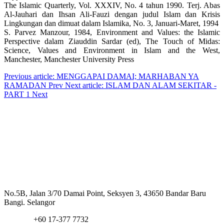
The Islamic Quarterly, Vol. XXXIV, No. 4 tahun 1990. Terj. Abas
Al-Jauhari dan Ihsan Ali-Fauzi dengan judul Islam dan Krisis
Lingkungan dan dimuat dalam Islamika, No. 3, Januari-Maret, 1994
S. Parvez Manzour, 1984, Environment and Values: the Islamic
Perspective dalam Ziauddin Sardar (ed), The Touch of Midas:
Science, Values and Environment in Islam and the West,
Manchester, Manchester University Press
Previous article: MENGGAPAI DAMAI; MARHABAN YA
RAMADAN
Prev
Next article: ISLAM DAN ALAM SEKITAR -
PART 1
Next
Hubungi Kami
Alamat:
No.5B, Jalan 3/70 Damai Point, Seksyen 3, 43650 Bandar Baru
Bangi. Selangor
Telefon:
+60 17-377 7732