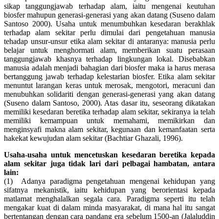
sikap tanggungjawab terhadap alam, iaitu mengenai keutuhan
biosfer mahupun generasi-generasi yang akan datang (Suseno dalam
Santoso 2000). Usaha untuk menumbuhkan kesedaran berakhlak
terhadap alam sekitar perlu dimulai dari pengetahuan manusia
tehadap unsur-unsur etika alam sekitar di antaranya: manusia perlu
belajar untuk menghormati alam, memberikan suatu perasaan
tanggungjawab khasnya terhadap lingkungan lokal. Disebabkan
manusia adalah menjadi bahagian dari biosfer maka ia harus merasa
bertanggung jawab terhadap kelestarian biosfer. Etika alam sekitar
menuntut larangan keras untuk merosak, mengotori, meracuni dan
menubuhkan solidariti dengan generasi-generasi yang akan datang
(Suseno dalam Santoso, 2000). Atas dasar itu, seseorang dikatakan
memiliki kesedaran beretika terhadap alam sekitar, sekiranya ia telah
memiliki kemampuan untuk memahami, memikirkan dan
menginsyafi makna alam sekitar, kegunaan dan kemanfaatan serta
hakekat kewujudan alam sekitar (Bachtiar Ghazali, 1996).
Usaha-usaha untuk mencetuskan kesedaran beretika kepada
alam sekitar juga tidak lari dari pelbagai hambatan, antara
lain:
(1) Adanya paradigma pengetahuan mengenai kehidupan yang
sifatnya mekanistik, iaitu kehidupan yang berorientasi kepada
matlamat menghalalkan segala cara. Paradigma seperti itu telah
mengakar kuat di dalam minda masyarakat, di mana hal itu sangat
bertentangan dengan cara pandang era sebelum 1500-an (Jalaluddin