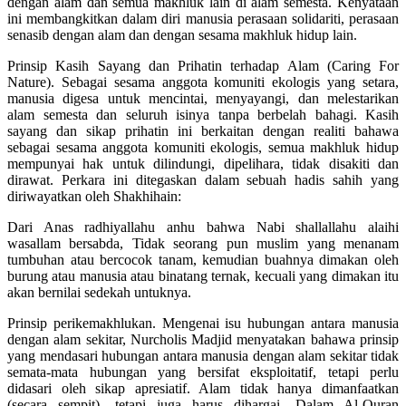
dengan alam dan semua makhluk lain di alam semesta. Kenyataan
ini membangkitkan dalam diri manusia perasaan solidariti, perasaan
senasib dengan alam dan dengan sesama makhluk hidup lain.
Prinsip Kasih Sayang dan Prihatin terhadap Alam (Caring For
Nature). Sebagai sesama anggota komuniti ekologis yang setara,
manusia digesa untuk mencintai, menyayangi, dan melestarikan
alam semesta dan seluruh isinya tanpa berbelah bahagi. Kasih
sayang dan sikap prihatin ini berkaitan dengan realiti bahawa
sebagai sesama anggota komuniti ekologis, semua makhluk hidup
mempunyai hak untuk dilindungi, dipelihara, tidak disakiti dan
dirawat. Perkara ini ditegaskan dalam sebuah hadis sahih yang
diriwayatkan oleh Shakhihain:
Dari Anas radhiyallahu anhu bahwa Nabi shallallahu alaihi
wasallam bersabda, Tidak seorang pun muslim yang menanam
tumbuhan atau bercocok tanam, kemudian buahnya dimakan oleh
burung atau manusia atau binatang ternak, kecuali yang dimakan itu
akan bernilai sedekah untuknya.
Prinsip perikemakhlukan. Mengenai isu hubungan antara manusia
dengan alam sekitar, Nurcholis Madjid menyatakan bahawa prinsip
yang mendasari hubungan antara manusia dengan alam sekitar tidak
semata-mata hubungan yang bersifat eksploitatif, tetapi perlu
didasari oleh sikap apresiatif. Alam tidak hanya dimanfaatkan
(secara sempit), tetapi juga harus dihargai. Dalam Al-Quran