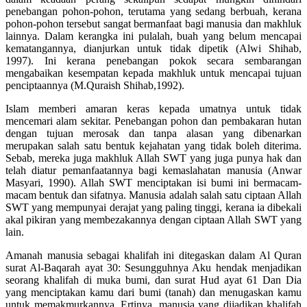
penebangan pohon-pohon, terutama yang sedang berbuah, kerana
pohon-pohon tersebut sangat bermanfaat bagi manusia dan makhluk
lainnya. Dalam kerangka ini pulalah, buah yang belum mencapai
kematangannya, dianjurkan untuk tidak dipetik (Alwi Shihab,
1997). Ini kerana penebangan pokok secara sembarangan
mengabaikan kesempatan kepada makhluk untuk mencapai tujuan
penciptaannya (M.Quraish Shihab,1992).
Islam memberi amaran keras kepada umatnya untuk tidak
mencemari alam sekitar. Penebangan pohon dan pembakaran hutan
dengan tujuan merosak dan tanpa alasan yang dibenarkan
merupakan salah satu bentuk kejahatan yang tidak boleh diterima.
Sebab, mereka juga makhluk Allah SWT yang juga punya hak dan
telah diatur pemanfaatannya bagi kemaslahatan manusia (Anwar
Masyari, 1990). Allah SWT menciptakan isi bumi ini bermacam-
macam bentuk dan sifatnya. Manusia adalah salah satu ciptaan Allah
SWT yang mempunyai derajat yang paling tinggi, kerana ia dibekali
akal pikiran yang membezakannya dengan ciptaan Allah SWT yang
lain.
Amanah manusia sebagai khalifah ini ditegaskan dalam Al Quran
surat Al-Baqarah ayat 30: Sesungguhnya Aku hendak menjadikan
seorang khalifah di muka bumi, dan surat Hud ayat 61 Dan Dia
yang menciptakan kamu dari bumi (tanah) dan menugaskan kamu
untuk memakmurkannya. Ertinya, manusia yang dijadikan khalifah