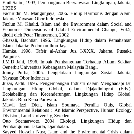
Emil Salim, 1993, Pembangunan Berwawasan Lingkungan, Jakarta,
LP3ES
Fachrudin M. Mangunjaya, 2006. Hidup Harmonis dengan Alam.
Jakarta: Yayasan Obor Indonesia
Fazlun M. Khalid, Islam and the Environment dalam Social and
Economic Dimensions of Global Environmental Change, Vol.5,
diedit oleh Peter Timmermen, 2002
Ghazali, Bachtiar. 1996. Lingkungan Hidup dalam Pemahaman
Islam. Jakarta: Pedoman Ilmu Jaya.
Hamka, 1998, Tafsir al-Azhar Juz I-XXX, Jakarta, Pustaka
Panjimas
J.M.D Jahi, 1996, Impak Pembangunan Terhadap ALam Sekitar,
Oenerbit Universitas Kebangsaan Malaysia Bangi.
Jonny Purba, 2005. Pengelolaan Lingkungan Sosial. Jakarta,
Yayasan Obor Indonesia
Juzar, Aidil. 1995. Pengembangan Industri dalam Menghadapi Isu
Lingkungan Hidup Global, dalam Djajadiningrat (Eds.).
Ecolabelling dan Kecenderungan Lingkungan Hidup Global,
Jakarta: Bina Rena Pariwara.
Mawil Izzi Dien, Islam Soumaya Pernilla Ouis, Global
Environmental Relations : An Islamic Perspective, Human Ecology
Division, Lund University, Sweden
Otto Soemarwoto, 2004. Ekologi, Lingkungan Hidup dan
Pembangunan. Jakarta, Djambatan.
Sayyed Hossein Nasr, Islam and the Environmental Crisis dalam