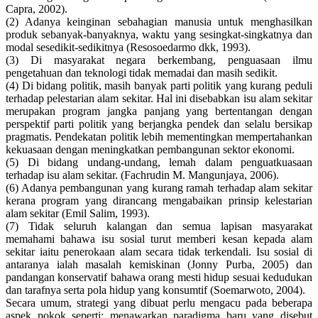
Capra, 2002).
(2) Adanya keinginan sebahagian manusia untuk menghasilkan
produk sebanyak-banyaknya, waktu yang sesingkat-singkatnya dan
modal sesedikit-sedikitnya (Resosoedarmo dkk, 1993).
(3) Di masyarakat negara berkembang, penguasaan ilmu
pengetahuan dan teknologi tidak memadai dan masih sedikit.
(4) Di bidang politik, masih banyak parti politik yang kurang peduli
terhadap pelestarian alam sekitar. Hal ini disebabkan isu alam sekitar
merupakan program jangka panjang yang bertentangan dengan
perspektif parti politik yang berjangka pendek dan selalu bersikap
pragmatis. Pendekatan politik lebih mementingkan mempertahankan
kekuasaan dengan meningkatkan pembangunan sektor ekonomi.
(5) Di bidang undang-undang, lemah dalam penguatkuasaan
terhadap isu alam sekitar. (Fachrudin M. Mangunjaya, 2006).
(6) Adanya pembangunan yang kurang ramah terhadap alam sekitar
kerana program yang dirancang mengabaikan prinsip kelestarian
alam sekitar (Emil Salim, 1993).
(7) Tidak seluruh kalangan dan semua lapisan masyarakat
memahami bahawa isu sosial turut memberi kesan kepada alam
sekitar iaitu penerokaan alam secara tidak terkendali. Isu sosial di
antaranya ialah masalah kemiskinan (Jonny Purba, 2005) dan
pandangan konservatif bahawa orang mesti hidup sesuai kedudukan
dan tarafnya serta pola hidup yang konsumtif (Soemarwoto, 2004).
Secara umum, strategi yang dibuat perlu mengacu pada beberapa
aspek pokok seperti: menawarkan paradigma baru yang disebut