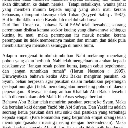
akan dihumban ke dalam neraka. Tetapi sebaliknya, wanita jahat
yang memberi minum kepada anjing yang akan mati kerana
kehausan, diampuni dosanya oleh Tuhan (Sayyed Sabiq : 1987).
Hal ini dinukilkan oleh Rasulullah melalui sabdanya :
Dari Ibnu Umar r.a., bahawa Nabi SAW telah bersabda, seorang
perempuan disiksa kerana seekor kucing yang ditawannya sehingga
kucing itu mati, maka perempuan itu masuk neraka; kerana
perempuan itu tidak memberinya makan dan minum, dan tidak pula
membiarkannya memakan serangga di muka bumi.
Adapun mengenai tumbuh-tumbuhan Nabi melarang menebang
pohon yang akan berbuah. Nabi telah mengeluarkan arahan kepada
pasukannya: "Jangan rosak pohon kuma, jangan cabut pepohonan,
dan jangan runtuhkan rumah" (Harun Nasution : 1995).
Diriwayatkan bahawa ketika Abu Bakar mengirim pasukan ke
Syam, beliau berpesan agar pasukan dalam melakukan peperangan
(sedapat mungkin) tidak memotong atau menebang pohon di daerah
peperangan. Riwayat tentang arahan Khalifah Abu Bakar tersebut
telah dikemukakan oleh Malik bin Anas sebagai berikut :
Bahawa Abu Bakar telah mengirim pasukan perang ke Syam. Maka
dia berjalan kaki dengan Yazid bin Abi Sufyan. Dan Yazid itu adalah
seorang ketua pasukan dari satu suku dari pasukan yang terbahagi
kepada empat. (Para komandan yang berjumlah empat orang) telah
memimpin (pasukan masing-masing dengan berkenderaan). Maka
Yazid berkata kepada Abu Bakar, jika anda tidak naik kenderaan,