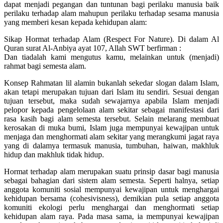
dapat menjadi pegangan dan tuntunan bagi perilaku manusia baik
perilaku terhadap alam mahupun perilaku terhadap sesama manusia
yang memberi kesan kepada kehidupan alam:
Sikap Hormat terhadap Alam (Respect For Nature). Di dalam Al
Quran surat Al-Anbiya ayat 107, Allah SWT berfirman :
Dan tiadalah kami mengutus kamu, melainkan untuk (menjadi)
rahmat bagi semesta alam.
Konsep Rahmatan lil alamin bukanlah sekedar slogan dalam Islam,
akan tetapi merupakan tujuan dari Islam itu sendiri. Sesuai dengan
tujuan tersebut, maka sudah sewajarnya apabila Islam menjadi
pelopor kepada pengelolaan alam sekitar sebagai manifestasi dari
rasa kasih bagi alam semesta tersebut. Selain melarang membuat
kerosakan di muka bumi, Islam juga mempunyai kewajipan untuk
menjaga dan menghormati alam sekitar yang merangkumi jagat raya
yang di dalamya termasuk manusia, tumbuhan, haiwan, makhluk
hidup dan makhluk tidak hidup.
Hormat terhadap alam merupakan suatu prinsip dasar bagi manusia
sebagai bahagian dari sistem alam semesta. Seperti halnya, setiap
anggota komuniti sosial mempunyai kewajipan untuk menghargai
kehidupan bersama (cohesivisness), demikian pula setiap anggota
komuniti ekologi perlu menghargai dan menghormati setiap
kehidupan alam raya. Pada masa sama, ia mempunyai kewajipan