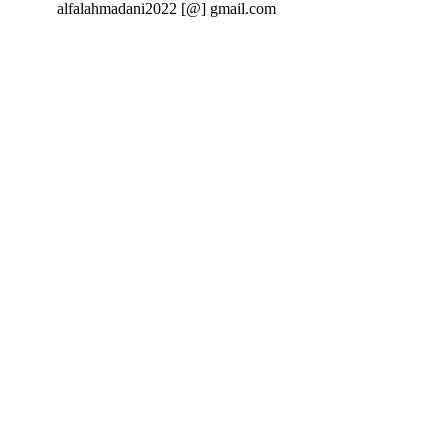
Email:
alfalahmadani2022 [@] gmail.com
fa fa-
twitter
fa fa-
facebook
fa fa-
google-
plus
fa fa-
linkedin
fa fa-
dribbble