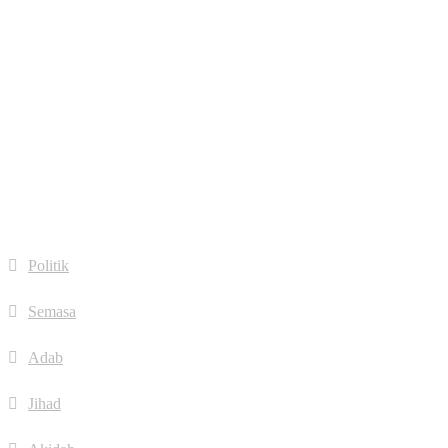
plus
fa fa-
linkedin
fa fa-
dribbble
Quick Links
Politik
Semasa
Adab
Jihad