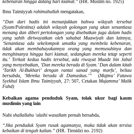
kebenaran hingga datang hari kiamat.”
(HR. Muslim no. 1925)
Ibnu Taimiyyah
rahimahullah
mengatakan,
“Dan dari hadis ini menunjukkan bahwa wilayah tersebut
(Syam/Palestina) adalah wilayah golongan yang akan senantiasa
menang dan diberi pertolongan yang disebutkan juga dalam hadis
yang sahih diriwayatkan oleh sahabat Muawiyah dan lainnya,
‘
Senantiasa ada sekelompok umatku yang membela kebenaran,
tidak akan membahayakannya orang yang memusuhinya dan
menghinanya hingga hari kiamat, sedangkan mereka tetap seperti
itu.’
Terkait kedua hadis tersebut, ada riwayat Muadz bin Jabal
yang menyebutkan, ‘Dan mereka berada di Syam.’ Dan dalam kitab
‘Tarikh Al-Bukhari’ dengan rantai sanad yang marfu’, beliau
bersabda, ‘Mereka berada di Damaskus.’”
(
Majmu’ Fatawa
Syekhul Islam Ibnu Taimiyyah,
27: 507, Cetakan
Mujamma’ Malik
Fahd)
Kebaikan agama penduduk Syam, tolak ukur bagi kaum
muslimin yang lain
Nabi
shallallahu ‘alaihi wasallam
pernah bersabda,
“Jika penduduk Syam rusak agamanya, maka tidak akan tersisa
kebaikan di tengah kalian.”
(HR. Tirmidzi no. 2192)