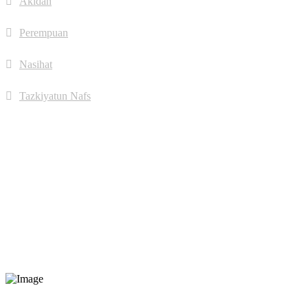
Akidah
Perempuan
Nasihat
Tazkiyatun Nafs
Jumlah Pengunjung
Hari ini:
470
Minggu Ini:
2,961
Bulan Ini:
3,836
Tahun Ini:
77,369
Tahun Lepas:
52,147