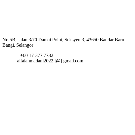
Hubungi Kami
Alamat:
No.5B, Jalan 3/70 Damai Point, Seksyen 3, 43650 Bandar Baru
Bangi. Selangor
Telefon:
+60 17-377 7732
Email:
alfalahmadani2022 [@] gmail.com
fa fa-
twitter
fa fa-
facebook
fa fa-
google-