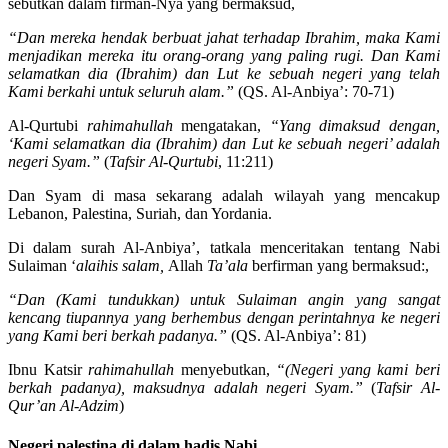
sebutkan dalam firman-Nya yang bermaksud,
“Dan mereka hendak berbuat jahat terhadap Ibrahim, maka Kami
menjadikan mereka itu orang-orang yang paling rugi. Dan Kami
selamatkan dia (Ibrahim) dan Lut ke sebuah negeri yang telah
Kami berkahi untuk seluruh alam.”
(QS. Al-Anbiya’: 70-71)
Al-Qurtubi
rahimahullah
mengatakan,
“Yang dimaksud dengan,
‘Kami selamatkan dia (Ibrahim) dan Lut ke sebuah negeri’ adalah
negeri Syam.”
(
Tafsir Al-Qurtubi
, 11:211)
Dan Syam di masa sekarang adalah wilayah yang mencakup
Lebanon, Palestina, Suriah, dan Yordania.
Di dalam surah Al-Anbiya’, tatkala menceritakan tentang Nabi
Sulaiman ‘
alaihis salam,
Allah
Ta’ala
berfirman yang bermaksud:,
“Dan (Kami tundukkan) untuk Sulaiman angin yang sangat
kencang tiupannya yang berhembus dengan perintahnya ke negeri
yang Kami beri berkah padanya.”
(QS. Al-Anbiya’: 81)
Ibnu Katsir
rahimahullah
menyebutkan,
“(Negeri yang kami beri
berkah padanya), maksudnya adalah negeri Syam.”
(
Tafsir Al-
Qur’an Al-Adzim
)
Negeri palestina di dalam hadis Nabi