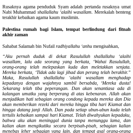
Rusaknya agama penduduk Syam adalah pertanda rusaknya umat
Nabi Muhammad
shallallahu ‘alaihi wasallam.
Merekalah benteng
terakhir kebaikan agama kaum muslimin.
Palestina rumah bagi Islam, tempat berlindung dari fitnah
akhir zaman
Sahabat Salamah bin Nufail
radhiyallahu ‘anhu
mengisahkan,
“Aku pernah duduk di dekat Rasulullah shallallahu ‘alaihi
wasallam, lalu ada seorang yang berkata, ‘Wahai Rasulullah,
orang-orang telah melepaskan kuda dan meletakkan senjata.
Mereka berkata, ‘Tidak ada lagi jihad dan perang telah berakhir.”
Maka, Rasulullah shallallahu ‘alaihi wasallam menghadap
kepadanya dengan wajahnya sambil bersabda, ‘Mereka dusta!
Sekarang telah tiba peperangan. Dan akan senantiasa ada di
kalangan umatku yang berperang di atas kebenaran. Allah akan
menjadikan hati sebagian orang condong kepada mereka dan Dia
akan memberikan rezeki dari mereka hingga tiba hari Kiamat dan
hingga datang janji Allah. Dan pada setiap ubun-ubun kuda telah
tertulis kebaikan sampai hari Kiamat. Telah diwahyukan kepadaku,
bahwa aku akan meninggal dunia tanpa menunggu lama, dan
kalian akan mengikutiku secara berpisah-pisah, sebagian kalian
menebas leher sebagian yang lain, dan tempat asal orang-orang