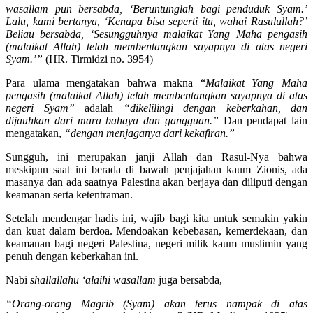
wasallam pun bersabda, ‘Beruntunglah bagi penduduk Syam.’
Lalu, kami bertanya, ‘Kenapa bisa seperti itu, wahai Rasulullah?’
Beliau bersabda, ‘Sesungguhnya malaikat Yang Maha pengasih
(malaikat Allah) telah membentangkan sayapnya di atas negeri
Syam.’”
(HR. Tirmidzi no. 3954)
Para ulama mengatakan bahwa makna “
Malaikat Yang Maha
pengasih (malaikat Allah) telah membentangkan sayapnya di atas
negeri Syam”
adalah
“dikelilingi dengan keberkahan, dan
dijauhkan dari mara bahaya dan gangguan.”
Dan pendapat lain
mengatakan,
“dengan menjaganya dari kekafiran.”
Sungguh, ini merupakan janji Allah dan Rasul-Nya bahwa
meskipun saat ini berada di bawah penjajahan kaum Zionis, ada
masanya dan ada saatnya Palestina akan berjaya dan diliputi dengan
keamanan serta ketentraman.
Setelah mendengar hadis ini, wajib bagi kita untuk semakin yakin
dan kuat dalam berdoa. Mendoakan kebebasan, kemerdekaan, dan
keamanan bagi negeri Palestina, negeri milik kaum muslimin yang
penuh dengan keberkahan ini.
Nabi
shallallahu ‘alaihi wasallam
juga bersabda,
“Orang-orang Magrib (Syam) akan terus nampak di atas