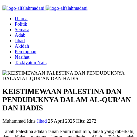
Utama
Politik
Semasa
Adab
Jihad
Akidah
Perempuan
Nasihat
Tazkiyatun Nafs
KEISTIMEWAAN PALESTINA DAN
PENDUDUKNYA DALAM AL-QUR’AN
DAN HADIS
Muhammad Idris
Jihad
25 April 2025
Hits: 2272
Tanah Palestina adalah tanah kaum muslimin, tanah yang diberkahi,
dan kiblat pertama kaum muslimin. Allah
Ta’ala
telah