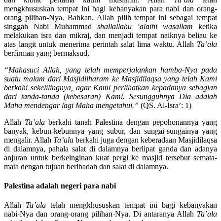
mengkhususkan tempat ini bagi kebanyakan para nabi dan orang-
orang pilihan-Nya. Bahkan, Allah pilih tempat ini sebagai tempat
singgah Nabi Muhammad
shallallahu ‘alaihi wasallam
ketika
melakukan isra dan mikraj, dan menjadi tempat naiknya beliau ke
atas langit untuk menerima perintah salat lima waktu. Allah
Ta’ala
berfirman yang bermaksud,
“Mahasuci Allah, yang telah memperjalankan hamba-Nya pada
suatu malam dari Masjidilharam ke Masjidilaqsa yang telah Kami
berkahi sekelilingnya, agar Kami perlihatkan kepadanya sebagian
dari tanda-tanda (kebesaran) Kami. Sesungguhnya Dia adalah
Maha mendengar lagi Maha mengetahui.”
(QS. Al-Isra’: 1)
Allah
Ta’ala
berkahi tanah Palestina dengan pepohonannya yang
banyak, kebun-kebunnya yang subur, dan sungai-sungainya yang
mengalir. Allah
Ta’ala
berkahi juga dengan keberadaan Masjidilaqsa
di dalamnya, pahala salat di dalamnya berlipat ganda dan adanya
anjuran untuk berkeinginan kuat pergi ke masjid tersebut semata-
mata dengan tujuan beribadah dan salat di dalamnya.
Palestina adalah negeri para nabi
Allah
Ta’ala
telah mengkhususkan tempat ini bagi kebanyakan
nabi-Nya dan orang-orang pilihan-Nya. Di antaranya Allah
Ta’ala