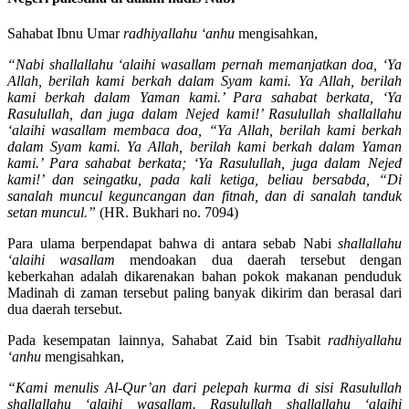
Sahabat Ibnu Umar
radhiyallahu ‘anhu
mengisahkan,
“Nabi shallallahu ‘alaihi wasallam pernah memanjatkan doa, ‘Ya
Allah, berilah kami berkah dalam Syam kami. Ya
Allah, berilah
kami berkah dalam Yaman kami.’ Para sahabat berkata, ‘Ya
Rasulullah, dan juga dalam Nejed kami!’ Rasulullah shallallahu
‘alaihi wasallam membaca doa, “Ya Allah, berilah kami berkah
dalam Syam kami. Ya Allah, berilah kami berkah dalam Yaman
kami.’ Para sahabat berkata; ‘Ya Rasulullah, juga dalam Nejed
kami!’ dan seingatku, pada kali ketiga, beliau bersabda, “Di
sanalah muncul keguncangan dan fitnah, dan di sanalah tanduk
setan muncul.”
(HR. Bukhari no. 7094)
Para ulama berpendapat bahwa di antara sebab Nabi
shallallahu
‘alaihi wasallam
mendoakan dua daerah tersebut dengan
keberkahan adalah dikarenakan bahan pokok makanan penduduk
Madinah di zaman tersebut paling banyak dikirim dan berasal dari
dua daerah tersebut.
Pada kesempatan lainnya, Sahabat Zaid bin Tsabit
radhiyallahu
‘anhu
mengisahkan,
“Kami menulis Al-Qur’an dari pelepah kurma di sisi Rasulullah
shallallahu ‘alaihi wasallam. Rasulullah shallallahu ‘alaihi