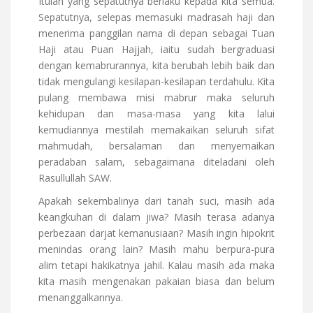
Itulah yang sepatutnya berlaku kepada kita semua.
Sepatutnya, selepas memasuki madrasah haji dan
menerima panggilan nama di depan sebagai Tuan
Haji atau Puan Hajjah, iaitu sudah bergraduasi
dengan kemabrurannya, kita berubah lebih baik dan
tidak mengulangi kesilapan-kesilapan terdahulu. Kita
pulang membawa misi mabrur maka seluruh
kehidupan dan masa-masa yang kita lalui
kemudiannya mestilah memakaikan seluruh sifat
mahmudah, bersalaman dan menyemaikan
peradaban salam, sebagaimana diteladani oleh
Rasullullah SAW.
Apakah sekembalinya dari tanah suci, masih ada
keangkuhan di dalam jiwa? Masih terasa adanya
perbezaan darjat kemanusiaan? Masih ingin hipokrit
menindas orang lain? Masih mahu berpura-pura
alim tetapi hakikatnya jahil. Kalau masih ada maka
kita masih mengenakan pakaian biasa dan belum
menanggalkannya.