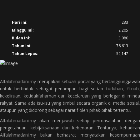
Hari ini:
233
Minggu Ini:
2,205
Bulan Ini:
3,080
Tahun Ini:
76,613
Tahun Lepas:
52,147
Alfalahmadani.my
merupakan sebuah portal yang bertanggungjawab
untuk bertindak sebagai penampan bagi setiap tuduhan, fitnah,
kekeliruan, ketidakfahaman dan kecelaruan yang berlegar di minda
rakyat. Sama ada isu-isu yang timbul secara organik di media sosial,
ataupun yang didorong sebagai naratif oleh pihak-pihak tertentu,
Alfalahmadani.my
akan menjawab setiap permasalahan dengan
pengetahuan, kebijaksanaan dan kebenaran. Tentunya, kehadiran
Alfalahmadani.my
bukan berhasrat menyatakan kesempurnaan