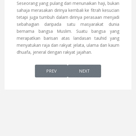
Seseorang yang pulang dari menunaikan haji, bukan
sahaja merasakan dirinya kembali ke fitrah kesucian
tetapi juga tumbuh dalam dirinya perasaan menjadi
sebahagian daripada satu masyarakat dunia
bernama bangsa Muslim. Suatu bangsa yang
merapatkan barisan atas landasan tauhid yang
menyatukan raja dan rakyat jelata, ulama dan kaum
dhuafa, jeneral dengan rakyat jajahan.
PREVIOUS ARTICLE: SEBENARNYA AIDIL ADH
NEXT ARTICLE: HAJI MAB
PREV
NEXT