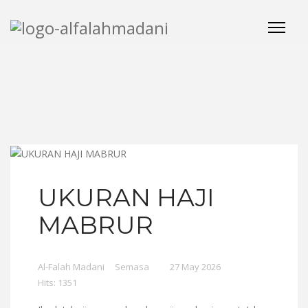
UKURAN HAJI
MABRUR
Al-Falah Madani
Semasa
27 May 2026
Hits: 1351