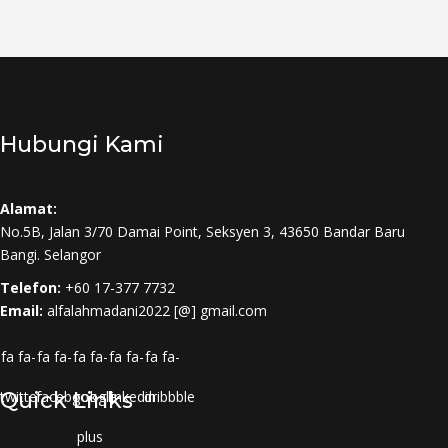
Hubungi Kami
Alamat:
No.5B, Jalan 3/70 Damai Point, Seksyen 3, 43650 Bandar Baru
Bangi. Selangor
Telefon:
+60 17-377 7732
Email:
alfalahmadani2022 [@] gmail.com
fa fa-
fa fa-
fa fa-
fa fa-
fa fa-
twitter
Quick Links
facebook
google-
linkedin
dribbble
plus