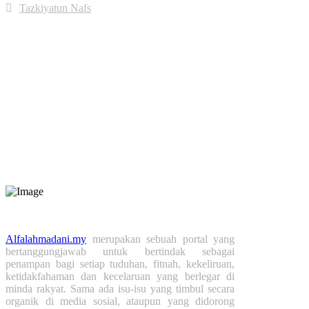
Tazkiyatun Nafs
Jumlah Pengunjung
Hari ini:
406
Minggu Ini:
2,897
Bulan Ini:
3,772
Tahun Ini:
77,305
Tahun Lepas:
52,147
Alfalahmadani.my
merupakan sebuah portal yang
bertanggungjawab untuk bertindak sebagai
penampan bagi setiap tuduhan, fitnah, kekeliruan,
ketidakfahaman dan kecelaruan yang berlegar di
minda rakyat. Sama ada isu-isu yang timbul secara
organik di media sosial, ataupun yang didorong