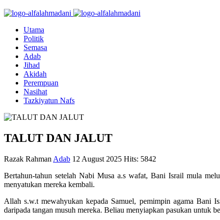
Utama
Politik
Semasa
Adab
Jihad
Akidah
Perempuan
Nasihat
Tazkiyatun Nafs
TALUT DAN JALUT
Razak Rahman
Adab
12 August 2025
Hits: 5842
Bertahun-tahun setelah Nabi Musa a.s wafat, Bani Israil mula m
menyatukan mereka kembali.
Allah s.w.t mewahyukan kepada Samuel, pemimpin agama Bani Isr
daripada tangan musuh mereka. Beliau menyiapkan pasukan untuk berp