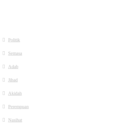
dribbble
Quick Links
Politik
Semasa
Adab
Jihad
Akidah
Perempuan
Nasihat