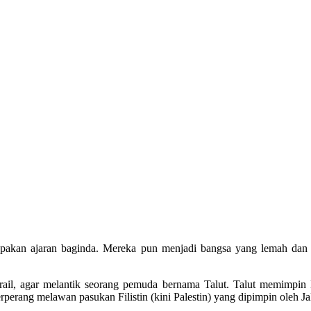
elupakan ajaran baginda. Mereka pun menjadi bangsa yang lemah da
ail, agar melantik seorang pemuda bernama Talut. Talut memimpin 
erang melawan pasukan Filistin (kini Palestin) yang dipimpin oleh Jal