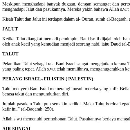
Meskipun menghadapi banyak dugaan, dengan semangat dan pertolo
menghadapi Jalut dan pasukannya. Mereka yakin bahawa Allah s.w.t
Kisah Talut dan Jalut ini terdapat dalam al- Quran, surah al-Baqarah, 
JALUT
Ketika Talut diangkat menjadi pemimpin, Bani Israil dijajah oleh ban
oleh anak kecil yang kemudian menjadi seorang nabi, iaitu Daud (al-
TALUT
Pelantikan Talut sebagai raja Bani Israel sangat mengejutkan keran
yang paling tepat. Allah s.w.t telah memilihnya, menganugerahkan k
PERANG ISRAEL- FILISTIN ( PALESTIN)
Talut menyeru Bani Israil memerangi musuh mereka yang kafir. Belia
berasa takut dan mengundurkan diri.
Jumlah pasukan Talut pun semakin sedikit. Maka Talut berdoa kepa
kafir ini.” (al-Baqarah: 250).
Allah s.w.t memenuhi permohonan Talut. Pasukannya berjaya mengal
AIR SUNGAI