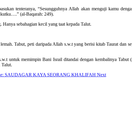
 pasukan tenteranya, “Sesungguhnya Allah akan menguji kamu denga
kutku….” (al-Baqarah: 249).
 Hanya sebahagian kecil yang taat kepada Talut.
emah. Tabut, peti daripada Allah s.w.t yang berisi kitab Taurat dan sep
s.w.t untuk memimpin Bani Israil ditandai dengan kembalinya Tabut (
 Talut.
ticle: SAUDAGAR KAYA SEORANG KHALIFAH
Next