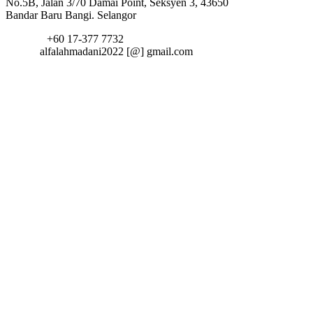
No.5B, Jalan 3/70 Damai Point, Seksyen 3, 43650
Bandar Baru Bangi. Selangor
Telefon:
+60 17-377 7732
Email:
alfalahmadani2022 [@] gmail.com
fa fa-
twitter
fa fa-
facebook
fa fa-
google-
plus
fa fa-
linkedin
fa fa-