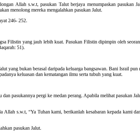
ngan Allah s.w.t, pasukan Talut berjaya menumpaskan pasukan Jalut
 akan menolong mereka mengalahkan pasukan Jalut.
ayat 246- 252.
gsa Filistin yang jauh lebih kuat. Pasukan Filistin dipimpin oleh seo
Baqarah: 51).
a Talut yang bukan berasal daripada keluarga bangsawan. Bani Israil 
epadanya keluasan dan kematangan ilmu serta tubuh yang kuat.
u dan pasukannya pergi ke medan perang. Apabila melihat pasukan Jalu
da Allah s.w.t, “Ya Tuhan kami, berikanlah kesabaran kepada kami d
ahkan pasukan Jalut.