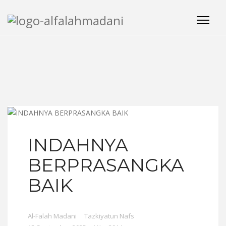
INDAHNYA
BERPRASANGKA
BAIK
Al-Falah Madani
Tazkiyatun Nafs