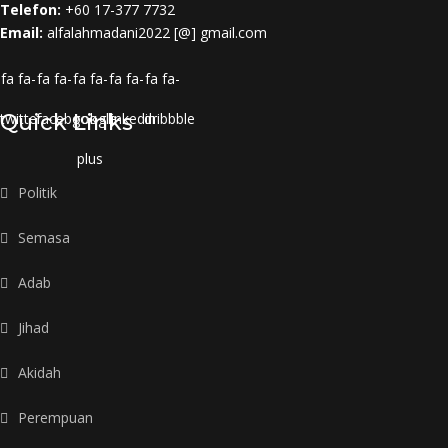
Telefon:
+60 17-377 7732
Email:
alfalahmadani2022 [@] gmail.com
fa fa-
fa fa-
fa fa-
fa fa-
fa fa-
twitter
Quick Links
facebook
google-
linkedin
dribbble
plus
Politik
Semasa
Adab
Jihad
Akidah
Perempuan