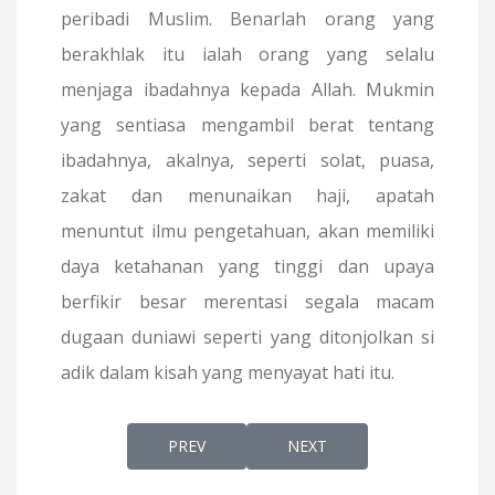
peribadi Muslim. Benarlah orang yang
berakhlak itu ialah orang yang selalu
menjaga ibadahnya kepada Allah. Mukmin
yang sentiasa mengambil berat tentang
ibadahnya, akalnya, seperti solat, puasa,
zakat dan menunaikan haji, apatah
menuntut ilmu pengetahuan, akan memiliki
daya ketahanan yang tinggi dan upaya
berfikir besar merentasi segala macam
dugaan duniawi seperti yang ditonjolkan si
adik dalam kisah yang menyayat hati itu.
PREVIOUS ARTICLE: MEMBACA RUMI, MENG
NEXT ARTICLE: MEMBACA R
PREV
NEXT