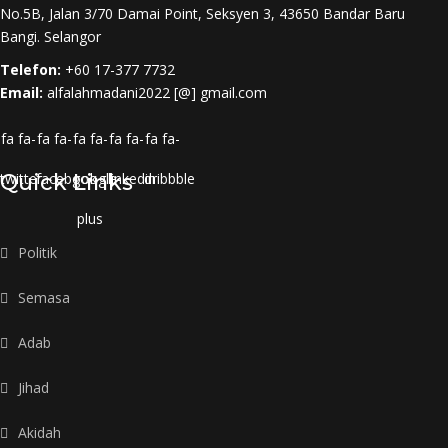
No.5B, Jalan 3/70 Damai Point, Seksyen 3, 43650 Bandar Baru
Bangi. Selangor
Telefon:
+60 17-377 7732
Email:
alfalahmadani2022 [@] gmail.com
fa fa-
fa fa-
fa fa-
fa fa-
fa fa-
twitter
Quick Links
facebook
google-
linkedin
dribbble
plus
Politik
Semasa
Adab
Jihad
Akidah