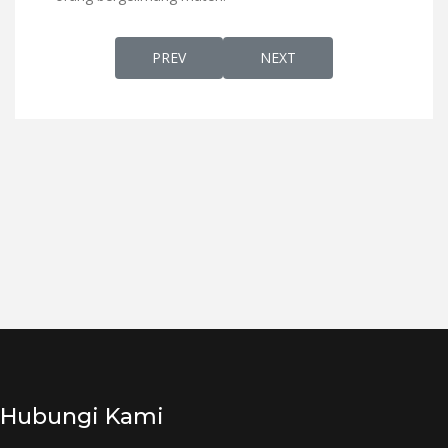
PREVIOUS ARTICLE: BURUNG PIPIT DAN CIC
NEXT ARTICLE: PERDEBATA
PREV
NEXT
Hubungi Kami