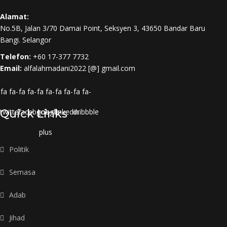
Alamat:
No.5B, Jalan 3/70 Damai Point, Seksyen 3, 43650 Bandar Baru
Bangi. Selangor
Telefon:
+60 17-377 7732
Email:
alfalahmadani2022 [@] gmail.com
fa fa-
fa fa-
fa fa-
fa fa-
fa fa-
twitter
Quick Links
facebook
google-
linkedin
dribbble
plus
Politik
Semasa
Adab
Jihad