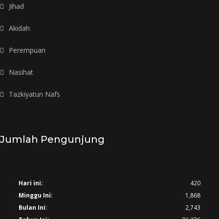
Jihad
Akidah
Perempuan
Nasihat
Tazkiyatun Nafs
Jumlah Pengunjung
Hari ini:
420
Minggu Ini:
1,868
Bulan Ini:
2,743