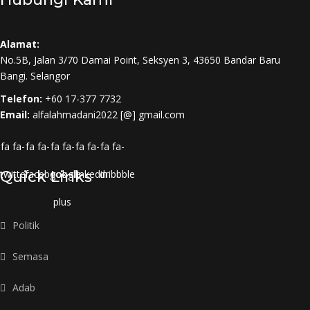
Alamat:
No.5B, Jalan 3/70 Damai Point, Seksyen 3, 43650 Bandar Baru
Bangi. Selangor
Telefon:
+60 17-377 7732
Email:
alfalahmadani2022 [@] gmail.com
fa fa-
fa fa-
fa fa-
fa fa-
fa fa-
twitter
Quick Links
facebook
google-
linkedin
dribbble
plus
Politik
Semasa
Adab