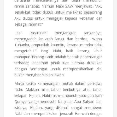
berusaha mencelakainya dan telah membunuh
ramai sahabat. Namun Nabi SAW menjawab, “Aku
sekali-kali tidak diutus untuk melaknat seseorang.
Aku diutus untuk mengajak kepada kebaikan dan
sebagai rahmat.”
Lalu Rasulullah mengangkat tangannya,
menengadah ke arah langit dan berdoa, ”Wahai
Tuhanku, ampunilah kaumku, kerana mereka tidak
mengetahui.” Bagi Nabi, baik Perang Uhud
mahupun Perang Badr adalah bentuk penentangan
terhadap ancaman pihak luar. Semua dilakukan
dengan semangat untuk mempertahankan diri,
bukan menghancurkan lawan.
Maka ketika kemenangan mutlak dalam peristiwa
fathu Makkah lima tahun berikutnya atau tahun
kelapan Hijriah, Nabi tak membunuh satu pun kafir
Qurays yang memusuhi baginda. Abu Sufyan dan
istrinya, Hindun, yang dikenali sangat membenci
Nabi dan memperlakukan jenazah Hamzah dengan