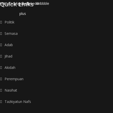
twitter
Quick Links
facebook
google-
linkedin
dribbble
plus
Politik
Semasa
Adab
Jihad
Akidah
Perempuan
Nasihat
Tazkiyatun Nafs