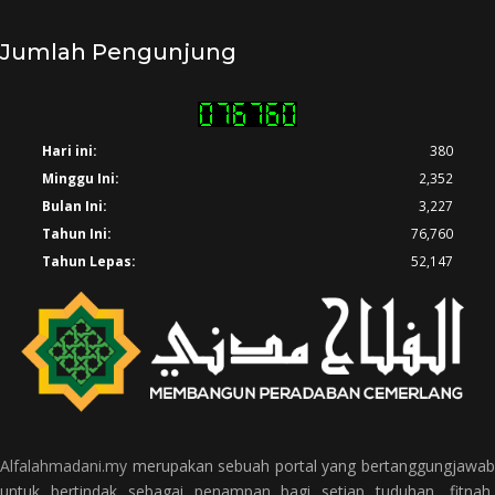
Jumlah Pengunjung
Hari ini:
380
Minggu Ini:
2,352
Bulan Ini:
3,227
Tahun Ini:
76,760
Tahun Lepas:
52,147
Alfalahmadani.my
merupakan sebuah portal yang bertanggungjawab
untuk bertindak sebagai penampan bagi setiap tuduhan, fitnah,