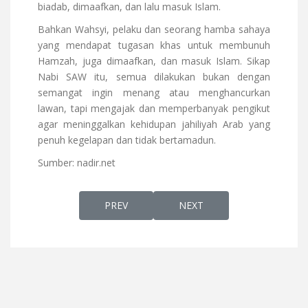
biadab, dimaafkan, dan lalu masuk Islam.
Bahkan Wahsyi, pelaku dan seorang hamba sahaya
yang mendapat tugasan khas untuk membunuh
Hamzah, juga dimaafkan, dan masuk Islam. Sikap
Nabi SAW itu, semua dilakukan bukan dengan
semangat ingin menang atau menghancurkan
lawan, tapi mengajak dan memperbanyak pengikut
agar meninggalkan kehidupan jahiliyah Arab yang
penuh kegelapan dan tidak bertamadun.
Sumber: nadir.net
PREVIOUS ARTICLE: MENGINTAI AIB ORANG
NEXT ARTICLE: ZINA PUNC
PREV
NEXT