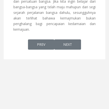
dan persatuan bangsa. Jika kita ingin belajar dari
bangsa-bangsa yang telah maju mahupun dari segi
sejarah perjalanan bangsa dahulu, sesungguhnya
akan terlihat bahawa kemajmukan bukan
penghalang bagi pencapaian kedamaian dan
kemajuan.
PREVIOUS ARTICLE: IBNU AL-SYATIR PENG
NEXT ARTICLE: MASYARAK
PREV
NEXT