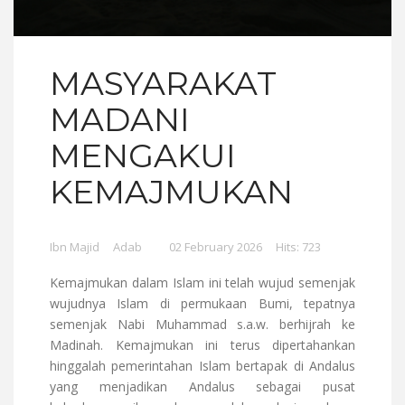
MASYARAKAT
MADANI
MENGAKUI
KEMAJMUKAN
Ibn Majid
Adab
02 February 2026
Hits: 723
Kemajmukan dalam Islam ini telah wujud semenjak
wujudnya Islam di permukaan Bumi, tepatnya
semenjak Nabi Muhammad s.a.w. berhijrah ke
Madinah. Kemajmukan ini terus dipertahankan
hinggalah pemerintahan Islam bertapak di Andalus
yang menjadikan Andalus sebagai pusat