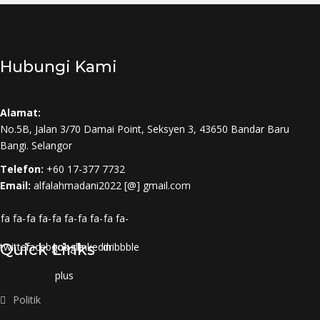
Hubungi Kami
Alamat:
No.5B, Jalan 3/70 Damai Point, Seksyen 3, 43650 Bandar Baru
Bangi. Selangor
Telefon:
+60 17-377 7732
Email:
alfalahmadani2022 [@] gmail.com
fa fa-
fa fa-
fa fa-
fa fa-
fa fa-
twitter
Quick Links
facebook
google-
linkedin
dribbble
plus
Politik