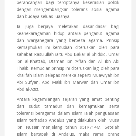
perancangan bagi terciptanya keserasian politik
dengan mengembangkan toleransi sosial agama
dan budaya seluas-luasnya.
Ia juga berjaya meletakan dasar-dasar bagi
keanekaragaman hidup antara penganut agama
dan warganegara yang berbeza agama. Prinsip
kemajmukan ini kemudian diteruskan oleh para
sahabat Rasulullah iaitu Abu Bakar al-Shiddiq, Umar
ibn al-Khattab, Utsman ibn ‘Affan dan Ali ibn Abi
Thalib. Kemudian prinsip ini diteruskan lagi oleh para
khalifah Islam selepas mereka seperti Muawiyah ibn
Abi Sufyan, Abd Malik ibn Marwan dan Umar ibn
Abd al-Aziz.
Antara kegemilangan sejarah yang amat penting
dari sudut tamadun dan kemajmukan serta
toleransi beragama dalam Islam ialah penguasaan
Islam terhadap Andalus yang dilakukan oleh Musa
ibn Nusair menjelang tahun 95H/714M. Setelah
Islam bertapak di Andalus, maka ramai orang