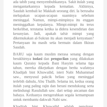
ada tabib yang menyembuhkannya. Sakit itulah yang
mengantarkannya kepada kematian. Akhirnya,
Saudah kembali ke Makkah seorang diri. Ia berusaha
melupakan ucapan-ucapan suaminya sebelum
meninggal. Namun, mimpi-mimpinya itu enggan
meninggalkan kepalanya. Mimpi-mimpi itu terus
berkelibat, terutama ketika ia didera kesendirian dan
kesunyian. Jadi, apakah tafsir mimpi yang
dikemukakan al-Sukran itu akan menjadi kenyataan?
Pertanyaan itu masih setia bermain dalam fikiran
Saudah.
BARU saja kaum muslim merasa senang dengan
berakhirnya
isolasi
dan
pengucilan
yang dilakukan
kaum Quraisy kepada Bani Hasyim selama tiga
tahun, mereka dikejutkan dengan berita wafatnya
Khadijah bint Khuwailid, isteri Nabi Muhammad
saw., menyusul pakcik beliau yang meninggal
terlebih dahulu, Abu Thalib. Selama ini, kedua orang
itulah yang paling rajin dan berani mendukung serta
melindungi Rasulullah saw. dari setiap ancaman dan
bahaya. Keduanya mengerahkan segala kemampuan
untuk membantu dakwah Nabi saw.
Khadijah bint Khuwailid adalah penolong,