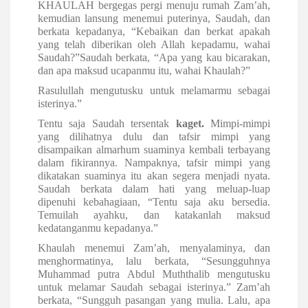
KHAULAH bergegas pergi menuju rumah Zam’ah,
kemudian lansung menemui puterinya, Saudah, dan
berkata kepadanya, “Kebaikan dan berkat apakah
yang telah diberikan oleh Allah kepadamu, wahai
Saudah?”
Saudah berkata, “Apa yang kau bicarakan,
dan apa maksud ucapanmu itu, wahai Khaulah?”
Rasulullah mengutusku untuk melamarmu sebagai
isterinya.”
Tentu saja Saudah tersentak
kaget.
Mimpi-mimpi
yang dilihatnya dulu dan tafsir mimpi yang
disampaikan almarhum suaminya kembali terbayang
dalam fikirannya. Nampaknya, tafsir mimpi yang
dikatakan suaminya itu akan segera menjadi nyata.
Saudah berkata dalam hati yang meluap-luap
dipenuhi kebahagiaan, “Tentu saja aku bersedia.
Temuilah ayahku, dan katakanlah maksud
kedatanganmu kepadanya.”
Khaulah menemui Zam’ah, menyalaminya, dan
menghormatinya, lalu berkata, “Sesungguhnya
Muhammad putra Abdul Muththalib mengutusku
untuk melamar Saudah sebagai isterinya.”
Zam’ah
berkata, “Sungguh pasangan yang mulia. Lalu, apa