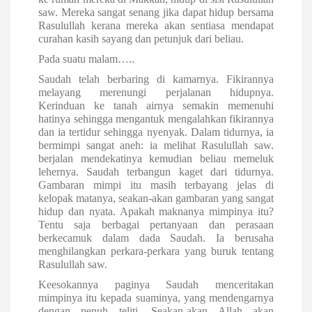
saw. Mereka sangat senang jika dapat hidup bersama
Rasulullah kerana mereka akan sentiasa mendapat
curahan kasih sayang dan petunjuk dari beliau.
Pada suatu malam…..
Saudah telah berbaring di kamarnya. Fikirannya
melayang merenungi perjalanan hidupnya.
Kerinduan ke tanah airnya semakin memenuhi
hatinya sehingga mengantuk mengalahkan fikirannya
dan ia tertidur sehingga nyenyak. Dalam tidurnya, ia
bermimpi sangat aneh: ia melihat Rasulullah saw.
berjalan mendekatinya kemudian beliau memeluk
lehernya. Saudah terbangun kaget dari tidurnya.
Gambaran mimpi itu masih terbayang jelas di
kelopak matanya, seakan-akan gambaran yang sangat
hidup dan nyata. Apakah maknanya mimpinya itu?
Tentu saja berbagai pertanyaan dan perasaan
berkecamuk dalam dada Saudah. Ia berusaha
menghilangkan perkara-perkara yang buruk tentang
Rasulullah saw.
Keesokannya paginya Saudah menceritakan
mimpinya itu kepada suaminya, yang mendengarnya
dengan penuh teliti. Seakan-akan Allah akan