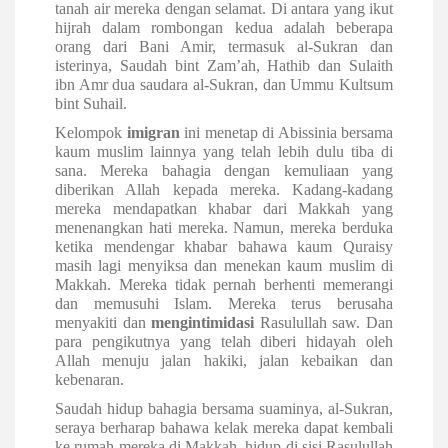
tanah air mereka dengan selamat. Di antara yang ikut
hijrah dalam rombongan kedua adalah beberapa
orang dari Bani Amir, termasuk al-Sukran dan
isterinya, Saudah bint Zam’ah, Hathib dan Sulaith
ibn Amr dua saudara al-Sukran, dan Ummu Kultsum
bint Suhail.
Kelompok
imigran
ini menetap di Abissinia bersama
kaum muslim lainnya yang telah lebih dulu tiba di
sana. Mereka bahagia dengan kemuliaan yang
diberikan Allah kepada mereka. Kadang-kadang
mereka mendapatkan khabar dari Makkah yang
menenangkan hati mereka. Namun, mereka berduka
ketika mendengar khabar bahawa kaum Quraisy
masih lagi menyiksa dan menekan kaum muslim di
Makkah. Mereka tidak pernah berhenti memerangi
dan memusuhi Islam. Mereka terus berusaha
menyakiti dan
mengintimidasi
Rasulullah saw. Dan
para pengikutnya yang telah diberi hidayah oleh
Allah menuju jalan hakiki, jalan kebaikan dan
kebenaran.
Saudah hidup bahagia bersama suaminya, al-Sukran,
seraya berharap bahawa kelak mereka dapat kembali
ke rumah mereka di Makkah, hidup di sisi Rasulullah