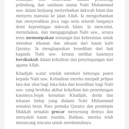
pelindung, dan sandaran utama Nabi Muhammad
saw. dalam berjuang menyebarkan dakwah Islam dan
menyeru manusia ke jalan Allah. Ia mengorbankan
dan menyerahkan jiwa raga serta seluruh harganya
demi kepentingan dakwah Islam. Ia mencintai,
memuliakan, dan mengagungkan Nabi saw., seraya
terus
memompakan
semangat dan keberanian untuk
menahan tekanan dan siksaan dari kaum kafir
Quraisy. Ia menghapuskan kesedihan dari hati
baginda Nabi saw. kerana melihat kaumnya
bersikukuh
dalam kekafiran dan penyimpangan dari
agama Allah.
Khadijah wafat setelah memberi beberapa puteri
kepada Nabi saw. Kehadiran mereka menjadi pelipur
lara dan ubat bagi luka-luka dan kesedihan bagi Nabi
saw. yang berduka akibat kekafiran dan penentangan
kaumnya.
Sejak kematian Khadijah, derita dan
tekanan hidup yang dialami Nabi Muhammad
semakin berat. Para pemuka Quraisy dan pemimpin
Makkah semakin
gencar
menyerang dirinya dan
menyakiti kaum muslim. Bahkan, mereka telah
merancang rencana untuk membunuhnya.