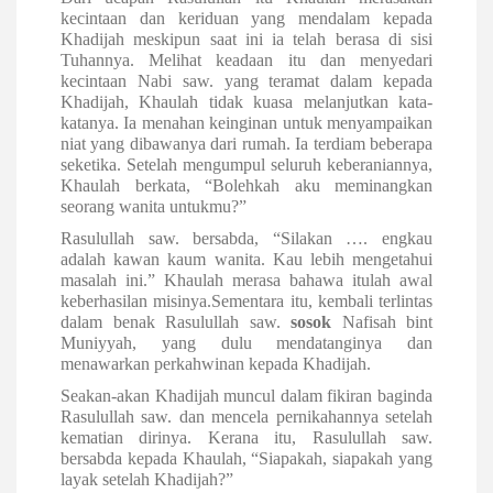
kecintaan dan keriduan yang mendalam kepada
Khadijah meskipun saat ini ia telah berasa di sisi
Tuhannya. Melihat keadaan itu dan menyedari
kecintaan Nabi saw. yang teramat dalam kepada
Khadijah, Khaulah tidak kuasa melanjutkan kata-
katanya. Ia menahan keinginan untuk menyampaikan
niat yang dibawanya dari rumah. Ia terdiam beberapa
seketika. Setelah mengumpul seluruh keberaniannya,
Khaulah berkata, “Bolehkah aku meminangkan
seorang wanita untukmu?”
Rasulullah saw. bersabda, “Silakan …. engkau
adalah kawan kaum wanita. Kau lebih mengetahui
masalah ini.” Khaulah merasa bahawa itulah awal
keberhasilan misinya.
Sementara itu, kembali terlintas
dalam benak Rasulullah saw.
sosok
Nafisah bint
Muniyyah, yang dulu mendatanginya dan
menawarkan perkahwinan kepada Khadijah.
Seakan-akan Khadijah muncul dalam fikiran baginda
Rasulullah saw. dan mencela pernikahannya setelah
kematian dirinya. Kerana itu, Rasulullah saw.
bersabda kepada Khaulah, “Siapakah, siapakah yang
layak setelah Khadijah?”