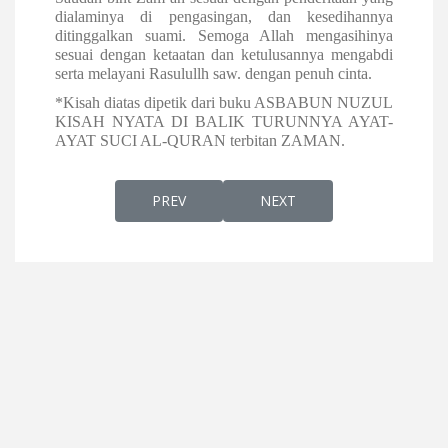
dialaminya di pengasingan, dan kesedihannya
ditinggalkan suami. Semoga Allah mengasihinya
sesuai dengan ketaatan dan ketulusannya mengabdi
serta melayani Rasulullh saw. dengan penuh cinta.
*Kisah diatas dipetik dari buku ASBABUN NUZUL
KISAH NYATA DI BALIK TURUNNYA AYAT-
AYAT SUCI AL-QURAN terbitan ZAMAN.
PREVIOUS ARTICLE: TAJ MAHAL LAMBANG C
NEXT ARTICLE: JANGAN U
PREV
NEXT