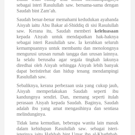
sebagai isteri Rasulullah saw. bersama-sama dengan
Saudah bint Zam’ah.
Saudah benar-benar memahami kedudukan ayahanda
Aisyah iaitu Abu Bakar al-Shiddiq di sisi Rasulullah
saw. Kerana itu, Saudah memberi
keleluasaan
kepada Aisyah untuk mendapatkan hak-haknya
sebagai isteri Rasulullah saw. Ia kerahkan seluruh
kemampuannya untuk membantu dan menolongnya
mengurusi urusan rumah tangga dan urusan lainnya.
Ia selalu berusaha agar segala tingkah lakunya
diredhai oleh Aisyah sehingga Aisyah lebih banyak
dapat beristirehat dan hidup tenang mendampingi
Rasulullah saw.
Sebaliknya, kerana perbezaan usia yang cukup jauh,
Aisyah memperlakukan Saudah seperti ibu
kandungnya sendiri. Dan, memang seperti itulah
perasaan Aisyah kepada Saudah. Baginya, Saudah
adalah ibu yang amat mengasihinya dan sentiasa
melindunginya.
Tidak lama kemudian, beberapa wanita lain masuk
dalam kehidupan Rasulullah saw. sebagai isteri-
isterinya iaitu Hafshah bint Umar ibn al-Khaththab,