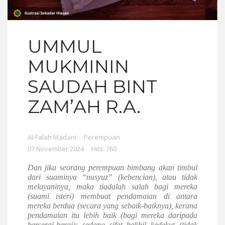
UMMUL
MUKMININ
SAUDAH BINT
ZAM’AH R.A.
Al-Falah Madani
Perempuan
07 November 2024
Hits: 760
Dan jika seorang perempuan bimbang akan timbul
dari suaminya “nusyuz” (kebencian), atau tidak
melayaninya, maka tiadalah salah bagi mereka
(suami isteri) membuat pendamaian di antara
mereka berdua (secara yang sebaik-baiknya), kerana
pendamaian itu lebih baik (bagi mereka daripada
bercerai-berai); sedang sifat bakhil kedekut (tidak