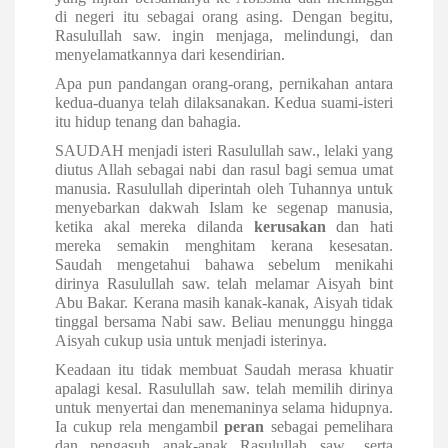
di negeri itu sebagai orang asing. Dengan begitu,
Rasulullah saw. ingin menjaga, melindungi, dan
menyelamatkannya dari kesendirian.
Apa pun pandangan orang-orang, pernikahan antara
kedua-duanya telah dilaksanakan. Kedua suami-isteri
itu hidup tenang dan bahagia.
SAUDAH menjadi isteri Rasulullah saw., lelaki yang
diutus Allah sebagai nabi dan rasul bagi semua umat
manusia. Rasulullah diperintah oleh Tuhannya untuk
menyebarkan dakwah Islam ke segenap manusia,
ketika akal mereka dilanda
kerusakan
dan hati
mereka semakin menghitam kerana kesesatan.
Saudah mengetahui bahawa sebelum menikahi
dirinya Rasulullah saw. telah melamar Aisyah bint
Abu Bakar. Kerana masih kanak-kanak, Aisyah tidak
tinggal bersama Nabi saw. Beliau menunggu hingga
Aisyah cukup usia untuk menjadi isterinya.
Keadaan itu tidak membuat Saudah merasa khuatir
apalagi kesal. Rasulullah saw. telah memilih dirinya
untuk menyertai dan menemaninya selama hidupnya.
Ia cukup rela mengambil
peran
sebagai pemelihara
dan pengasuh anak-anak Rasulullah saw., serta