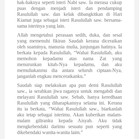
hak-haknya seperti isteri Nabi saw. Ia merasa cukup
puas dengan menjadi isteri dan pendamping
Rasulullah saw. dan kelak dibangkitkan di Hari
Kiamat juga sebagai isteri Rasulullah saw. bersama-
sama isterinya yang lain.
Allah mengetahui perasaan sedih, duka, dan sesal
yang memenuhi fikiran Saudah kerana diceraikan
oleh suaminya, manusia mulia, junjungan hatinya. Ia
berkata kepada Rasulullah, “Wahai Rasulullah, aku
memohon kepadamu atas nama Zat yang
menurunkan kitab-Nya kepadamu, dan aku
memuliakanmu dia antara seluruh ciptaan-Nya,
janganlah engkau menceraikanku.”
Saudah siap melakukan apa pun demi Rasulullah
saw., ia serahkan jiwa raganya untuk mengabdi dan
melayani Rasulullah saw. Sebab, hanya keredhaan
Rasulullah yang diharapkannya selama ini. Kerana
itu ia berkata, “Wahai Rasulullah saw., biarkanlah
aku tetap sebagai isterimu. Akan kuberikan malam-
malam giliranku kepada Aisyah. Aku tidak
mengkehendaki darimu sesuatu pun seperti yang
dikehendaki wanita-wanita laim.”