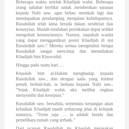
Beberapa waktu setelah Khadijah wafat. Beberapa
orang sahabat berfikir untuk memberikan saranan
kepada Nabi saw. agar beliau menikah lagi dan
mendapatkan pendamping menjalani kehidupannya.
Rasulullah telah lama berada dalam sendirian dan
kesunyian. Mudah-mudahan pernikahan dapat sedikit
mengubati kesunyiannya. Namun, siapakah wanita
yang dapat menggantikan posisi Khadijah di sisi
Rasulullah saw.? Mereka semua mengetahui betapa
Rasulullah sangat mencintai dan memuliakan
Khadijah bint Khuwailid.
Hingga pada suatu hari….
Khaulah bint al-Hakim menghadap kepada
Rasulullah saw., dan dengan nada yang lembut
penuh berhati-hati, ia berkata kepada Nabi saw.,
“Sejak Khadijah wafat, aku melihat engkau
menyendiri dan kesepian.”
Rasulullah saw. bersabda, sementara kenangan akan
kebaikan Khadijah masih terbayang jelas di kelopak
matanya, “Tentu saja … ia adalah bunda dan
pemelihara rumah yang terbaik.”
Dari ucapan Rasulullah itu Khaulah merasakan