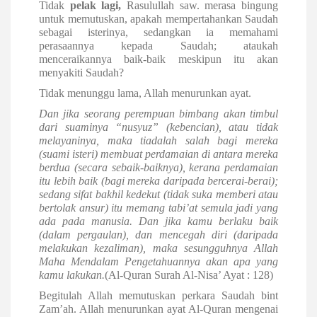
Tidak
pelak lagi,
Rasulullah saw. merasa bingung
untuk memutuskan, apakah mempertahankan Saudah
sebagai isterinya, sedangkan ia memahami
perasaannya kepada Saudah; ataukah
menceraikannya baik-baik meskipun itu akan
menyakiti Saudah?
Tidak menunggu lama, Allah menurunkan ayat.
Dan jika seorang perempuan bimbang akan timbul
dari suaminya “nusyuz” (kebencian), atau tidak
melayaninya, maka tiadalah salah bagi mereka
(suami isteri) membuat perdamaian di antara mereka
berdua (secara sebaik-baiknya), kerana perdamaian
itu lebih baik (bagi mereka daripada bercerai-berai);
sedang sifat bakhil kedekut (tidak suka memberi atau
bertolak ansur) itu memang tabi’at semula jadi yang
ada pada manusia. Dan jika kamu berlaku baik
(dalam pergaulan), dan mencegah diri (daripada
melakukan kezaliman), maka sesungguhnya Allah
Maha Mendalam Pengetahuannya akan apa yang
kamu lakukan.
(Al-Quran Surah Al-Nisa’ Ayat : 128)
Begitulah Allah memutuskan perkara Saudah bint
Zam’ah. Allah menurunkan ayat Al-Quran mengenai