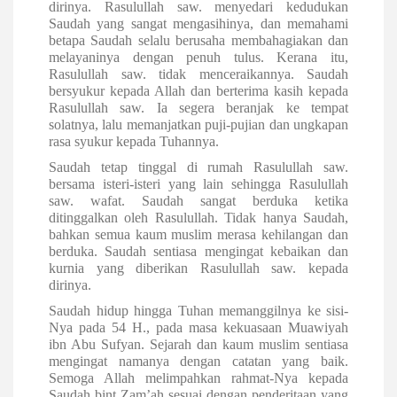
dirinya.
Rasulullah saw. menyedari kedudukan
Saudah yang sangat mengasihinya, dan memahami
betapa Saudah selalu berusaha membahagiakan dan
melayaninya dengan penuh tulus. Kerana itu,
Rasulullah saw. tidak menceraikannya.
Saudah
bersyukur kepada Allah dan berterima kasih kepada
Rasulullah saw. Ia segera beranjak ke tempat
solatnya, lalu memanjatkan puji-pujian dan ungkapan
rasa syukur kepada Tuhannya.
Saudah tetap tinggal di rumah Rasulullah saw.
bersama isteri-isteri yang lain sehingga Rasulullah
saw. wafat. Saudah sangat berduka ketika
ditinggalkan oleh Rasulullah. Tidak hanya Saudah,
bahkan semua kaum muslim merasa kehilangan dan
berduka. Saudah sentiasa mengingat kebaikan dan
kurnia yang diberikan Rasulullah saw. kepada
dirinya.
Saudah hidup hingga Tuhan memanggilnya ke sisi-
Nya pada 54 H., pada masa kekuasaan Muawiyah
ibn Abu Sufyan. Sejarah dan kaum muslim sentiasa
mengingat namanya dengan catatan yang baik.
Semoga Allah melimpahkan rahmat-Nya kepada
Saudah bint Zam’ah sesuai dengan penderitaan yang