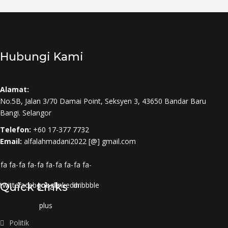
Hubungi Kami
Alamat:
No.5B, Jalan 3/70 Damai Point, Seksyen 3, 43650 Bandar Baru
Bangi. Selangor
Telefon:
+60 17-377 7732
Email:
alfalahmadani2022 [@] gmail.com
fa fa-
fa fa-
fa fa-
fa fa-
fa fa-
twitter
Quick Links
facebook
google-
linkedin
dribbble
plus
Politik