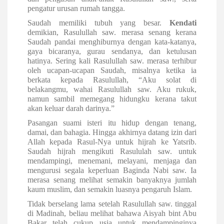
pengatur urusan rumah tangga.
Saudah memiliki tubuh yang besar.
Kendati
demikian, Rasulullah saw. merasa senang kerana
Saudah pandai menghiburnya dengan kata-katanya,
gaya bicaranya, gurau sendanya, dan ketulusan
hatinya. Sering kali Rasulullah saw. merasa terhibur
oleh ucapan-ucapan Saudah, misalnya ketika ia
berkata kepada Rasulullah, “Aku solat di
belakangmu, wahai Rasulullah saw. Aku rukuk,
namun sambil memegang hidungku kerana takut
akan keluar darah darinya.”
Pasangan suami isteri itu hidup dengan tenang,
damai, dan bahagia. Hingga akhirnya datang izin dari
Allah kepada Rasul-Nya untuk hijrah ke Yatsrib.
Saudah hijrah mengikuti Rasululah saw. untuk
mendampingi, menemani, melayani, menjaga dan
mengurusi segala keperluan
Baginda Nabi saw. Ia
merasa senang melihat semakin banyaknya jumlah
kaum muslim, dan semakin luasnya pengaruh Islam.
Tidak berselang lama setelah Rasulullah saw. tinggal
di Madinah, beliau melihat bahawa Aisyah bint Abu
Bakar telah cukup usia untuk mendampinginya