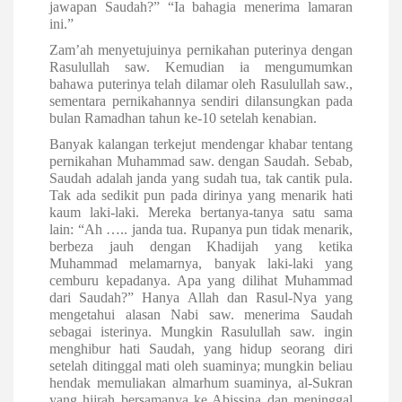
jawapan Saudah?”
“Ia bahagia menerima lamaran
ini.”
Zam’ah menyetujuinya pernikahan puterinya dengan
Rasulullah saw.
Kemudian ia mengumumkan
bahawa puterinya telah dilamar oleh Rasulullah saw.,
sementara pernikahannya sendiri dilansungkan pada
bulan Ramadhan tahun ke-10 setelah kenabian.
Banyak kalangan terkejut mendengar khabar tentang
pernikahan Muhammad saw. dengan Saudah. Sebab,
Saudah adalah janda yang sudah tua, tak cantik pula.
Tak ada sedikit pun pada dirinya yang menarik hati
kaum laki-laki. Mereka bertanya-tanya satu sama
lain: “Ah ….. janda tua. Rupanya pun tidak menarik,
berbeza jauh dengan Khadijah yang ketika
Muhammad melamarnya, banyak laki-laki yang
cemburu kepadanya. Apa yang dilihat Muhammad
dari Saudah?” Hanya Allah dan Rasul-Nya yang
mengetahui alasan Nabi saw. menerima Saudah
sebagai isterinya. Mungkin Rasulullah saw. ingin
menghibur hati Saudah, yang hidup seorang diri
setelah ditinggal mati oleh suaminya; mungkin beliau
hendak memuliakan almarhum suaminya, al-Sukran
yang hijrah bersamanya ke Abissina dan meninggal