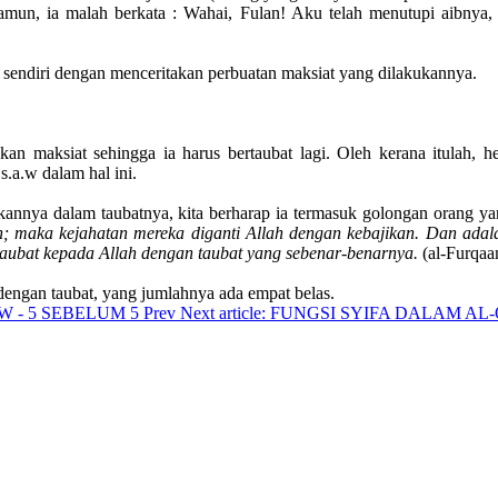
mun, ia malah berkata : Wahai, Fulan! Aku telah menutupi aibnya, t
 sendiri dengan menceritakan perbuatan maksiat yang dilakukannya.
n maksiat sehingga ia harus bertaubat lagi. Oleh kerana itulah, he
s.a.w dalam hal ini.
annya dalam taubatnya, kita berharap ia termasuk golongan orang y
eh; maka kejahatan mereka diganti Allah dengan kebajikan. Dan a
aubat kepada Allah dengan taubat yang sebenar-benarnya.
(al-Furqaa
dengan taubat, yang jumlahnya ada empat belas.
AW - 5 SEBELUM 5
Prev
Next article: FUNGSI SYIFA DALAM 