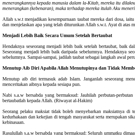
menerangkannya kepada manusia dalam la-Kitab, mereka itu dilaknat
menerangkan (kebenaran), maka terhadap mereka itulah Aku mener
Allah s.w.t menjadikan kesempurnaan taubat mereka dari dosa, ia
dan menjelaskan apa yang telah diturunkan Allah s.w.t. Ayat di atas m
Menjadi Lebih Baik Secara Umum Setelah Bertaubat
Hendaknya seseorang menjadi lebih baik setelah bertaubat, baik d
Seseorang menjadi lebih baik daripada sebelumnya. Hendaknya seo
sebelumnya. Sampai-sampai, jadilah taubat sebagai langkah awal per
Menutup Aib Diri Apabila Allah Menutupinya dan Tidak Mem
Menutup aib diri termasuk adab Islam. Janganlah seseorang men
menceritakan aibnya kepada sesiapa pun.
Nabi s.a.w bersabda yang bermaksud: Jauhilah perbutan-perbutan 
bertaubatlah kepada Allah. (Riwayat al-Hakim)
Seorang pelaku maksiat tidak boleh menyebarkan maksiatnya di t
kedurhakaan dan kekejian di tengah masyarakat serta merupakan si
kebinasaan.
Rasulullah s.a.w bersabda yang bermaksud: Seluruh ummatku dimaaf