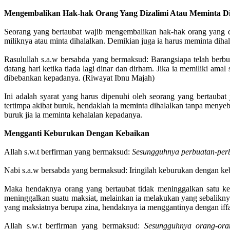
Mengembalikan Hak-hak Orang Yang Dizalimi Atau Meminta Di
Seorang yang bertaubat wajib mengembalikan hak-hak orang yang d
miliknya atau minta dihalalkan. Demikian juga ia harus meminta diha
Rasulullah s.a.w bersabda yang bermaksud: Barangsiapa telah berb
datang hari ketika tiada lagi dinar dan dirham. Jika ia memiliki am
dibebankan kepadanya. (Riwayat Ibnu Majah)
Ini adalah syarat yang harus dipenuhi oleh seorang yang bertaubat
tertimpa akibat buruk, hendaklah ia meminta dihalalkan tanpa men
buruk jia ia meminta kehalalan kepadanya.
Mengganti Keburukan Dengan Kebaikan
Allah s.w.t berfirman yang bermaksud:
Sesungguhnya perbuatan-perb
Nabi s.a.w bersabda yang bermaksud: Iringilah keburukan dengan k
Maka hendaknya orang yang bertaubat tidak meninggalkan satu kes
meninggalkan suatu maksiat, melainkan ia melakukan yang sebalikny
yang maksiatnya berupa zina, hendaknya ia menggantinya dengan iffah
Allah s.w.t berfirman yang bermaksud:
Sesungguhnya orang-ora