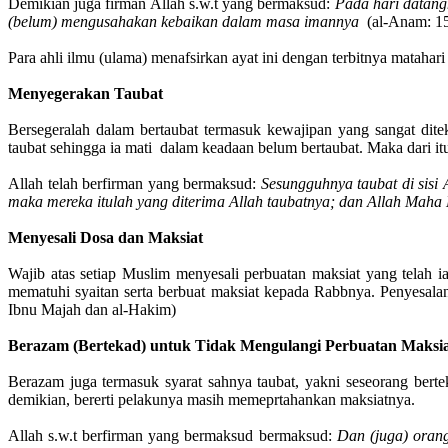
Demikian juga firman Allah s.w.t yang bermaksud:
Pada hari datang
(belum) mengusahakan kebaikan dalam masa imannya
(al-Anam: 1
Para ahli ilmu (ulama) menafsirkan ayat ini dengan terbitnya matahari 
Menyegerakan Taubat
Bersegeralah dalam bertaubat termasuk kewajipan yang sangat dit
taubat sehingga ia mati dalam keadaan belum bertaubat. Maka dari itu
Allah telah berfirman yang bermaksud:
Sesungguhnya taubat di sisi
maka mereka itulah yang diterima Allah taubatnya; dan Allah Maha
Menyesali Dosa dan Maksiat
Wajib atas setiap Muslim menyesali perbuatan maksiat yang telah
mematuhi syaitan serta berbuat maksiat kepada Rabbnya. Penyesalan
Ibnu Majah dan al-Hakim)
Berazam (Bertekad) untuk Tidak Mengulangi Perbuatan Maksi
Berazam juga termasuk syarat sahnya taubat, yakni seseorang bert
demikian, bererti pelakunya masih memeprtahankan maksiatnya.
Allah s.w.t berfirman yang bermaksud bermaksud:
Dan (juga) orang