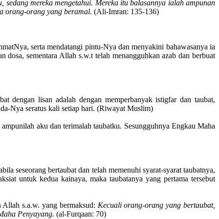
tu, sedang mereka mengetahui. Mereka itu balasannya ialah ampunan
la orang-orang yang beramal.
(Ali-Imran: 135-136)
rahmatNya, serta mendatangi pintu-Nya dan menyakini bahawasanya ia
an dosa, sementara Allah s.w.t telah menangguhkan azab dan berbuat
bat dengan lisan adalah dengan memperbanyak istigfar dan taubat,
a-Nya seratus kali setiap hari. (Riwayat Muslim)
ku, ampunilah aku dan terimalah taubatku. Sesungguhnya Engkau Maha
bila seseorang bertaubat dan telah memenuhi syarat-syarat taubatnya,
ksiat untuk kedua kainaya, maka taubatanya yang pertama tersebut
n Allah s.a.w. yang bermaksud:
Kecuali orang-orang yang bertaubat,
 Maha Penyayang.
(al-Furqaan: 70)