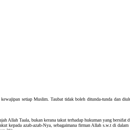
ajipan setiap Muslim. Taubat tidak boleh ditunda-tunda dan diulur-u
ah Allah Taala, bukan kerana takut terhadap hukuman yang bersifat 
takut kepada azab-azab-Nya, sebagaimana firman Allah s.w.t di dala