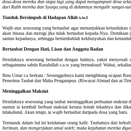
dosa-dosa mereka dan siapa lagi yang dapat mengampuni dosa selai
dari Rabb mereka dan Syurga yang di dalamnya mengalir sungai-sung
Tunduk Bersimpuh di Hadapan Allah s.w.t
Wajib atas seseorang yang bertaubat agar menunjukkan ketundukan d
akan binasa dan merugi jika tidak bertaubat kepada-Nya. Demikian 
santun kepadanya, sehingga bertambahlah kekhusyukan dan ketundu
Bertaubat Dengan Hati, Lisan dan Anggota Badan
Hendaknya seseorang bertaubat dengan hatinya, yakni menyesali a
sebagaimana sabda Rasulullah s.a.w yang bermaksud: Wahai, sekalian
Ibnu Umar r.a berkata : Sesungguhnya kami menghitung ucapan Rasul
Penerima Taubat dan Maha Pengampun. (Riwayat Ahmad dan at-Tirm
Meninggalkan Maksiat
Hendaknya seseorang yang taubat meninggalkan perbuatan maksiat dan 
namun ia kembali berbuat maksiat kerana lemah tekadnya dan dika
tidakabatal. Akan tetapi, ia wajib bertaubat daripada dosa yang baru.
Termasuk dalam hal ini keislaman orang kafir. Taubatnya dari keku
beriman, dan mengerjakan amal soleh; maka kejahatan mereka dig