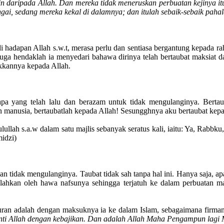
n daripada Allah. Dan mereka tidak meneruskan perbuatan kejinya i
ai, sedang mereka kekal di dalamnya; dan itulah sebaik-sebaik paha
i hadapan Allah s.w.t, merasa perlu dan sentiasa bergantung kepada 
juga hendaklah ia menyedari bahawa dirinya telah bertaubat maksiat d
kkannya kepada Allah.
pa yang telah lalu dan berazam untuk tidak mengulanginya. Bertau
 manusia, bertaubatlah kepada Allah! Sesungghnya aku bertaubat kepad
ullah s.a.w dalam satu majlis sebanyak seratus kali, iaitu: Ya, Rabb
idzi)
tidak mengulanginya. Taubat tidak sah tanpa hal ini. Hanya saja, apa
lahkan oleh hawa nafsunya sehingga terjatuh ke dalam perbuatan ma
furan adalah dengan maksuknya ia ke dalam Islam, sebagaimana firma
anti Allah dengan kebajikan. Dan adalah Allah Maha Pengampun lagi