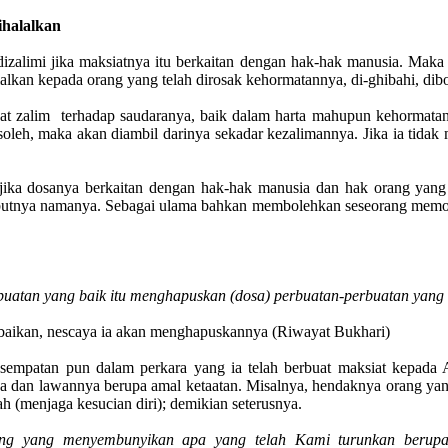
halalkan
izalimi jika maksiatnya itu berkaitan dengan hak-hak manusia. Maka
lalkan kepada orang yang telah dirosak kehormatannya, di-ghibahi, dib
uat zalim terhadap saudaranya, baik dalam harta mahupun kehormata
al soleh, maka akan diambil darinya sekadar kezalimannya. Jika ia tida
 jika dosanya berkaitan dengan hak-hak manusia dan hak orang yang 
yebutnya namanya. Sebagai ulama bahkan membolehkan seseorang memoho
uatan yang baik itu menghapuskan (dosa) perbuatan-perbuatan yang
ebaikan, nescaya ia akan menghapuskannya (Riwayat Bukhari)
empatan pun dalam perkara yang ia telah berbuat maksiat kepada Al
a dan lawannya berupa amal ketaatan. Misalnya, hendaknya orang yan
 (menjaga kesucian diri); demikian seterusnya.
ng yang menyembunyikan apa yang telah Kami turunkan berupa k