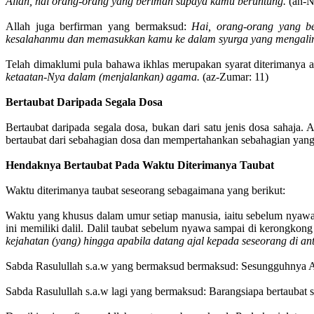
Allah, hai orang-orang yang beriman supaya kamu beruntung.
(an-N
Allah juga berfirman yang bermaksud:
Hai, orang-orang yang b
kesalahanmu dan memasukkan kamu ke dalam syurga yang mengalir
Telah dimaklumi pula bahawa ikhlas merupakan syarat diterimanya 
ketaatan-Nya dalam (menjalankan) agama.
(az-Zumar: 11)
Bertaubat Daripada Segala Dosa
Bertaubat daripada segala dosa, bukan dari satu jenis dosa sahaja. 
bertaubat dari sebahagian dosa dan mempertahankan sebahagian yang 
Hendaknya Bertaubat Pada Waktu Diterimanya Taubat
Waktu diterimanya taubat seseorang sebagaimana yang berikut:
Waktu yang khusus dalam umur setiap manusia, iaitu sebelum nyawa
ini memiliki dalil. Dalil taubat sebelum nyawa sampai di kerongkon
kejahatan (yang) hingga apabila datang ajal kepada seseorang di a
Sabda Rasulullah s.a.w yang bermaksud bermaksud: Sesungguhnya A
Sabda Rasulullah s.a.w lagi yang bermaksud: Barangsiapa bertaubat 