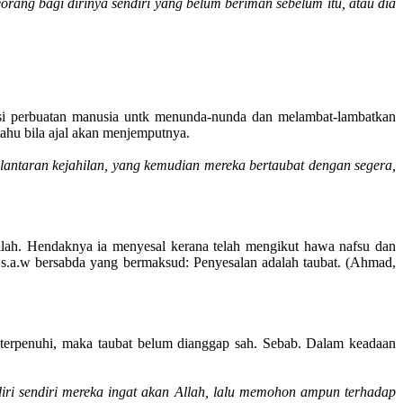
rang bagi dirinya sendiri yang belum beriman sebelum itu, atau dia
iasi perbuatan manusia untk menunda-nunda dan melambat-lambatkan
tahu bila ajal akan menjemputnya.
klantaran kejahilan, yang kemudian mereka bertaubat dengan segera,
llah. Hendaknya ia menyesal kerana telah mengikut hawa nafsu dan
h s.a.w bersabda yang bermaksud: Penyesalan adalah taubat. (Ahmad,
m terpenuhi, maka taubat belum dianggap sah. Sebab. Dalam keadaan
iri sendiri mereka ingat akan Allah, lalu memohon ampun terhadap