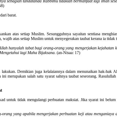
nya sebagian tandatanda Rabbimu tidaklah bermanfaat lagi iman seseo
58)
dari barat.
ekankan atas setiap Muslim. Sesungguhnya sayaitan sentiasa mengh
, wajib atas setiap Muslim untuk menyegerakan taubat kerana ia tidak 
 Allah hanyalah tabat bagi orang-orang yang mengerjakan kejahatan 
 Mengetahui lagi Maha Bijaksana.
(an-Nisaa: 17)
 ia lakukan. Demikian juga kelalaiannya dalam menunaikan hak-hak A
 ini merupakan salah satu syarat sahnya taubat seseorang. Rasululla
at
ekad untuk tidak mengulangi perbuatan maksiat. Jika syarat ini belu
-orang yang apabila mengerjakan perbuatan keji atau menganiaya d