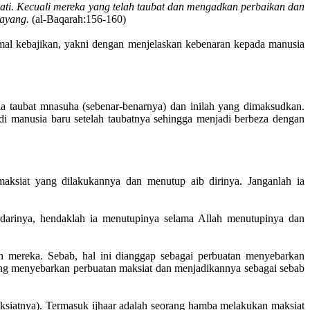
nati. Kecuali mereka yang telah taubat dan mengadkan perbaikan dan
ayang.
(al-Baqarah:156-160)
mal kebajikan, yakni dengan menjelaskan kebenaran kepada manusia
da taubat mnasuha (sebenar-benarnya) dan inilah yang dimaksudkan.
i manusia baru setelah taubatnya sehingga menjadi berbeza dengan
aksiat yang dilakukannya dan menutup aib dirinya. Janganlah ia
u darinya, hendaklah ia menutupinya selama Allah menutupinya dan
h mereka. Sebab, hal ini dianggap sebagai perbuatan menyebarkan
ang menyebarkan perbuatan maksiat dan menjadikannya sebagai sebab
ksiatnya). Termasuk ijhaar adalah seorang hamba melakukan maksiat