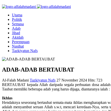
Utama
Politik
Semasa
Adab
Jihad
Akidah
Perempuan
Nasihat
Tazkiyatun Nafs
ADAB-ADAB BERTAUBAT
Al-Falah Madani
Tazkiyatun Nafs
27 November 2024
Hits: 723
BERTAUBAT kepada Allah daripada segala perbuatan dosa adalah kew
Taubat memiliki beberapa adab yang harus dijaga, diantaranya ialah :
Ikhlas
Hendaknya seseorang bertaubat semata-mata ikhlas mengharapkan waj
adalah menyambut seruan Allah s.w.t, mencari keredaan-Nya, serta 