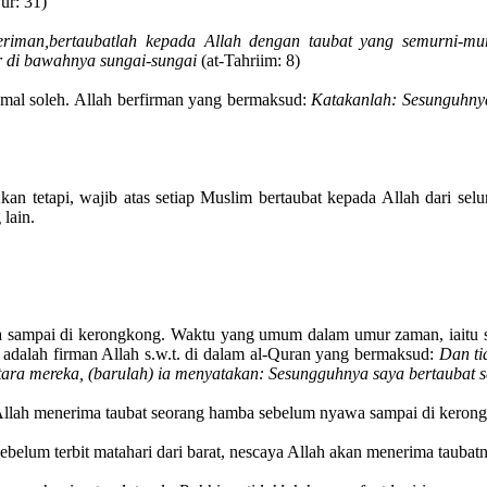
ur: 31)
eriman,bertaubatlah kepada Allah dengan taubat yang semurni-
 di bawahnya sungai-sungai
(at-Tahriim: 8)
amal soleh. Allah berfirman yang bermaksud:
Katakanlah: Sesunguhny
Akan tetapi, wajib atas setiap Muslim bertaubat kepada Allah dari sel
lain.
 sampai di kerongkong. Waktu yang umum dalam umur zaman, iaitu se
g adalah firman Allah s.w.t. di dalam al-Quran yang bermaksud:
Dan ti
ntara mereka, (barulah) ia menyatakan: Sesungguhnya saya bertaubat 
llah menerima taubat seorang hamba sebelum nyawa sampai di kerong
sebelum terbit matahari dari barat, nescaya Allah akan menerima tauba