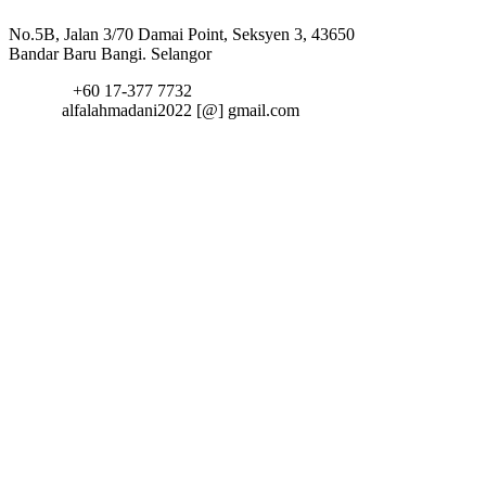
Alamat:
No.5B, Jalan 3/70 Damai Point, Seksyen 3, 43650
Bandar Baru Bangi. Selangor
Telefon:
+60 17-377 7732
Email:
alfalahmadani2022 [@] gmail.com
fa fa-
twitter
fa fa-
facebook
fa fa-
google-
plus
fa fa-
linkedin