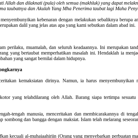
i Allah dan dilaknati (pula) oleh semua (makhluk) yang dapat melak
ima taubatnya dan Akulah Yang Mha Penerima taubat lagi Maha Peny
itu menyembunyikan kebenaran dengan melakukan sebaliknya berupa a
erupakan dalil yang jelas atas apa yang kami sebutkan dalam abad ini.
alam perilaku, muamalah, dan seluruh keadaannya. Ini merupakan tan
rang yang bertaubat memperhatikan masalah ini. Hendaklah ia menjad
ubahan yang sangat bernilai dalam hidupnya.
bongkarnya
ceritakan kemaksiatan dirinya. Namun, ia harus menyembunyikan m
kotor yang telahdilarang oleh Allah. Barang siapa tertimpa sesuat
engah-tengah manusia, menceritakan dan membicarakannya di tenga
kap sombong dan bangga dengan maksiat. Islam telah melarang seseor
kan kecuali al-muhajaahiriin (Orang yang menyebarkan perbuatan ma