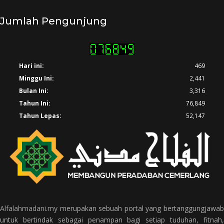
Jumlah Pengunjung
Hari ini:
469
Minggu Ini:
2,441
Bulan Ini:
3,316
Tahun Ini:
76,849
Tahun Lepas:
52,147
Alfalahmadani.my
merupakan sebuah portal yang bertanggungjawab
untuk bertindak sebagai penampan bagi setiap tuduhan, fitnah,