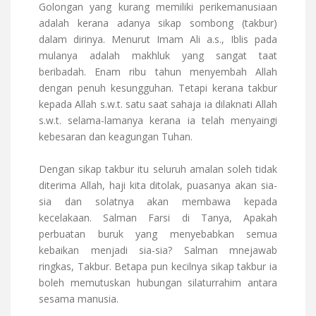
Golongan yang kurang memiliki perikemanusiaan
adalah kerana adanya sikap sombong (takbur)
dalam dirinya. Menurut Imam Ali a.s., Iblis pada
mulanya adalah makhluk yang sangat taat
beribadah. Enam ribu tahun menyembah Allah
dengan penuh kesungguhan. Tetapi kerana takbur
kepada Allah s.w.t. satu saat sahaja ia dilaknati Allah
s.w.t. selama-lamanya kerana ia telah menyaingi
kebesaran dan keagungan Tuhan.
Dengan sikap takbur itu seluruh amalan soleh tidak
diterima Allah, haji kita ditolak, puasanya akan sia-
sia dan solatnya akan membawa kepada
kecelakaan. Salman Farsi di Tanya, Apakah
perbuatan buruk yang menyebabkan semua
kebaikan menjadi sia-sia? Salman mnejawab
ringkas, Takbur. Betapa pun kecilnya sikap takbur ia
boleh memutuskan hubungan silaturrahim antara
sesama manusia.