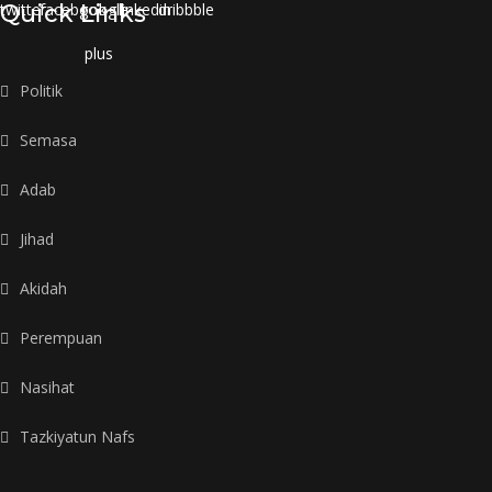
twitter
Quick Links
facebook
google-
linkedin
dribbble
plus
Politik
Semasa
Adab
Jihad
Akidah
Perempuan
Nasihat
Tazkiyatun Nafs