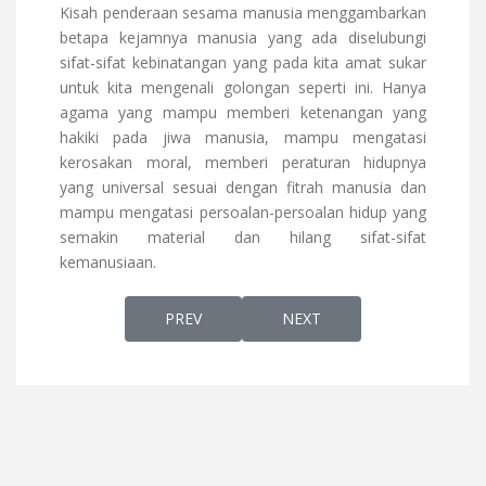
Kisah penderaan sesama manusia menggambarkan
betapa kejamnya manusia yang ada diselubungi
sifat-sifat kebinatangan yang pada kita amat sukar
untuk kita mengenali golongan seperti ini. Hanya
agama yang mampu memberi ketenangan yang
hakiki pada jiwa manusia, mampu mengatasi
kerosakan moral, memberi peraturan hidupnya
yang universal sesuai dengan fitrah manusia dan
mampu mengatasi persoalan-persoalan hidup yang
semakin material dan hilang sifat-sifat
kemanusiaan.
PREVIOUS ARTICLE: MEMAHAMI MUSIBAH
NEXT ARTICLE: SENI YANG
PREV
NEXT