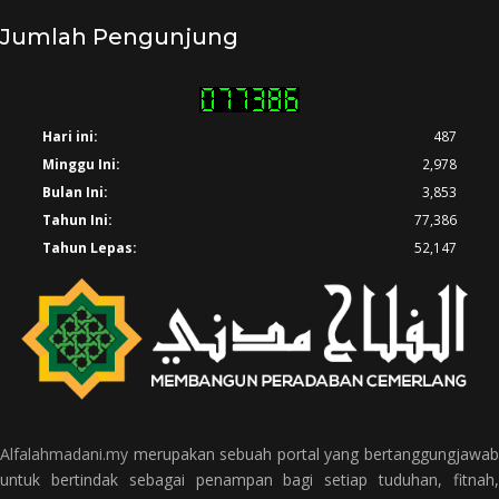
Jumlah Pengunjung
Hari ini:
487
Minggu Ini:
2,978
Bulan Ini:
3,853
Tahun Ini:
77,386
Tahun Lepas:
52,147
Alfalahmadani.my
merupakan sebuah portal yang bertanggungjawab
untuk bertindak sebagai penampan bagi setiap tuduhan, fitnah,