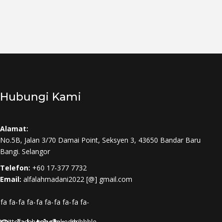
Hubungi Kami
Alamat:
No.5B, Jalan 3/70 Damai Point, Seksyen 3, 43650 Bandar Baru
Bangi. Selangor
Telefon:
+60 17-377 7732
Email:
alfalahmadani2022 [@] gmail.com
fa fa-
fa fa-
fa fa-
fa fa-
fa fa-
twitter
facebook
google-
linkedin
dribbble