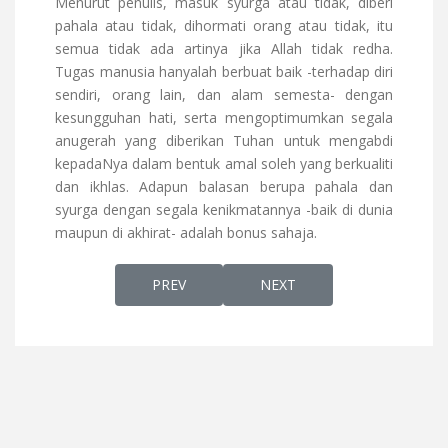
Menurut penulis, masuk syurga atau tidak, diberi
pahala atau tidak, dihormati orang atau tidak, itu
semua tidak ada artinya jika Allah tidak redha.
Tugas manusia hanyalah berbuat baik -terhadap diri
sendiri, orang lain, dan alam semesta- dengan
kesungguhan hati, serta mengoptimumkan segala
anugerah yang diberikan Tuhan untuk mengabdi
kepadaNya dalam bentuk amal soleh yang berkualiti
dan ikhlas. Adapun balasan berupa pahala dan
syurga dengan segala kenikmatannya -baik di dunia
maupun di akhirat- adalah bonus sahaja.
PREVIOUS ARTICLE: KEPERLUAN PANJANG 
NEXT ARTICLE: "KEAJAIBAN
PREV
NEXT