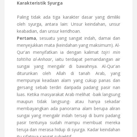
Karakteristik Syurga
Paling tidak ada tiga karakter dasar yang dimiliki
oleh syurga, antara lain: Unsur keindahan, unsur
keabadian, dan unsur keridhoan.
Pertama
, sesuatu yang sangat indah, damai dan
menyejukkan mata (keindahan yang maksimum). Al-
Qur'an menyifatkan ia dengan kalimat
tajri min
tahtiha al-Anhaar
, iaitu terdapat pemandangan air
sungai yang mengalir di bawahnya. Al-Qur'an
diturunkan oleh Allah di tanah Arab, yang
mempunyai keadaan alam yang cukup panas dan
gersang sebab terdiri daripada padang pasir nan
luas. Ketika masyarakat Arab melihat -baik langsung
maupun tidak langsung- atau hanya sekadar
membayangkan ada panorama alam berupa aliran
sungai yang mengalir indah tersaji di bumi padang
pasir tentunya sudah mampu membuat mereka
teruja dan merasa hidup di syurga. Kadar keindahan
itu sifatnya sangat subjektif.