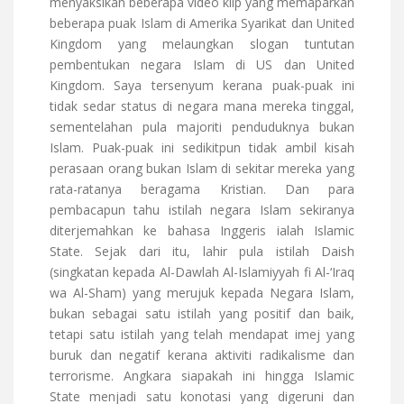
menyaksikan beberapa video klip yang memaparkan
beberapa puak Islam di Amerika Syarikat dan United
Kingdom yang melaungkan slogan tuntutan
pembentukan negara Islam di US dan United
Kingdom. Saya tersenyum kerana puak-puak ini
tidak sedar status di negara mana mereka tinggal,
sementelahan pula majoriti penduduknya bukan
Islam. Puak-puak ini sedikitpun tidak ambil kisah
perasaan orang bukan Islam di sekitar mereka yang
rata-ratanya beragama Kristian. Dan para
pembacapun tahu istilah negara Islam sekiranya
diterjemahkan ke bahasa Inggeris ialah Islamic
State. Sejak dari itu, lahir pula istilah Daish
(singkatan kepada Al-Dawlah Al-Islamiyyah fi Al-‘Iraq
wa Al-Sham) yang merujuk kepada Negara Islam,
bukan sebagai satu istilah yang positif dan baik,
tetapi satu istilah yang telah mendapat imej yang
buruk dan negatif kerana aktiviti radikalisme dan
terrorisme. Angkara siapakah ini hingga Islamic
State menjadi satu konotasi yang digeruni dan