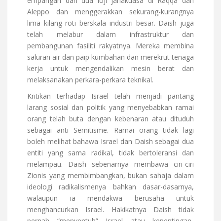
empangan dan dua loji janakuasa di Raqqa dan
Aleppo dan menggerakkan sekurang-kurangnya
lima kilang roti berskala industri besar. Daish juga
telah melabur dalam infrastruktur dan
pembangunan fasiliti rakyatnya. Mereka membina
saluran air dan paip kumbahan dan merekrut tenaga
kerja untuk mengendalikan mesin berat dan
melaksanakan perkara-perkara teknikal.
Kritikan terhadap Israel telah menjadi pantang
larang sosial dan politik yang menyebabkan ramai
orang telah buta dengan kebenaran atau dituduh
sebagai anti Semitisme. Ramai orang tidak lagi
boleh melihat bahawa Israel dan Daish sebagai dua
entiti yang sama radikal, tidak bertoleransi dan
melampau. Daish sebenarnya membawa ciri-ciri
Zionis yang membimbangkan, bukan sahaja dalam
ideologi radikalismenya bahkan dasar-dasarnya,
walaupun ia mendakwa berusaha untuk
menghancurkan Israel. Hakikatnya Daish tidak
pernah “menyentuh” Israel atau kepentingan-