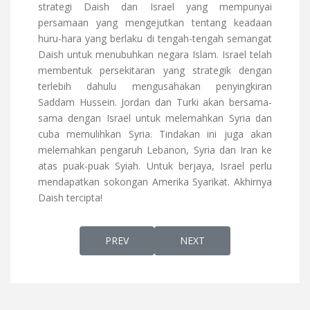
strategi Daish dan Israel yang mempunyai
persamaan yang mengejutkan tentang keadaan
huru-hara yang berlaku di tengah-tengah semangat
Daish untuk menubuhkan negara Islam. Israel telah
membentuk persekitaran yang strategik dengan
terlebih dahulu mengusahakan penyingkiran
Saddam Hussein. Jordan dan Turki akan bersama-
sama dengan Israel untuk melemahkan Syria dan
cuba memulihkan Syria. Tindakan ini juga akan
melemahkan pengaruh Lebanon, Syria dan Iran ke
atas puak-puak Syiah. Untuk berjaya, Israel perlu
mendapatkan sokongan Amerika Syarikat. Akhirnya
Daish tercipta!
PREVIOUS ARTICLE: ALLAH SWT BENCI UM
NEXT ARTICLE: KEWAJIPAN 
PREV
NEXT