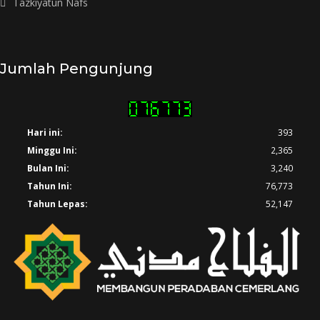
Tazkiyatun Nafs
Jumlah Pengunjung
Hari ini:
393
Minggu Ini:
2,365
Bulan Ini:
3,240
Tahun Ini:
76,773
Tahun Lepas:
52,147