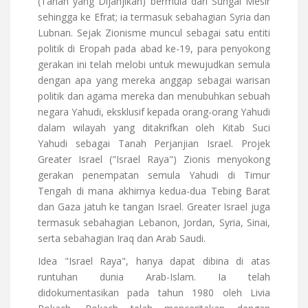
(Tanah yang Dijanjikan) bermula dari Sungai Mesir
sehingga ke Efrat; ia termasuk sebahagian Syria dan
Lubnan. Sejak Zionisme muncul sebagai satu entiti
politik di Eropah pada abad ke-19, para penyokong
gerakan ini telah melobi untuk mewujudkan semula
dengan apa yang mereka anggap sebagai warisan
politik dan agama mereka dan menubuhkan sebuah
negara Yahudi, eksklusif kepada orang-orang Yahudi
dalam wilayah yang ditakrifkan oleh Kitab Suci
Yahudi sebagai Tanah Perjanjian Israel. Projek
Greater Israel ("Israel Raya") Zionis menyokong
gerakan penempatan semula Yahudi di Timur
Tengah di mana akhirnya kedua-dua Tebing Barat
dan Gaza jatuh ke tangan Israel. Greater Israel juga
termasuk sebahagian Lebanon, Jordan, Syria, Sinai,
serta sebahagian Iraq dan Arab Saudi.
Idea "Israel Raya", hanya dapat dibina di atas
runtuhan dunia Arab-Islam. Ia telah
didokumentasikan pada tahun 1980 oleh Livia