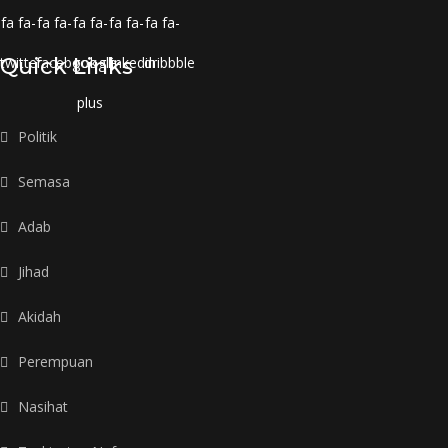
fa fa-
fa fa-
fa fa-
fa fa-
fa fa-
twitter
Quick Links
facebook
google-
linkedin
dribbble
plus
Politik
Semasa
Adab
Jihad
Akidah
Perempuan
Nasihat