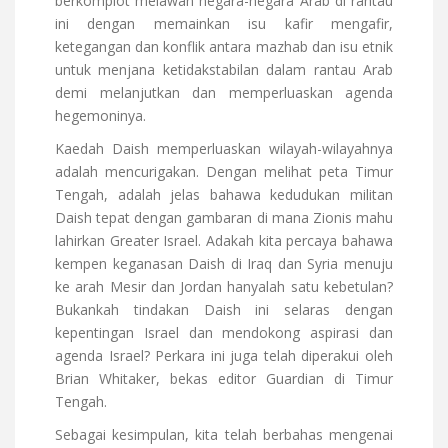
berkomplot melawan negara-negara Arab di rantau
ini dengan memainkan isu kafir mengafir,
ketegangan dan konflik antara mazhab dan isu etnik
untuk menjana ketidakstabilan dalam rantau Arab
demi melanjutkan dan memperluaskan agenda
hegemoninya.
Kaedah Daish memperluaskan wilayah-wilayahnya
adalah mencurigakan. Dengan melihat peta Timur
Tengah, adalah jelas bahawa kedudukan militan
Daish tepat dengan gambaran di mana Zionis mahu
lahirkan Greater Israel. Adakah kita percaya bahawa
kempen keganasan Daish di Iraq dan Syria menuju
ke arah Mesir dan Jordan hanyalah satu kebetulan?
Bukankah tindakan Daish ini selaras dengan
kepentingan Israel dan mendokong aspirasi dan
agenda Israel? Perkara ini juga telah diperakui oleh
Brian Whitaker, bekas editor Guardian di Timur
Tengah.
Sebagai kesimpulan, kita telah berbahas mengenai