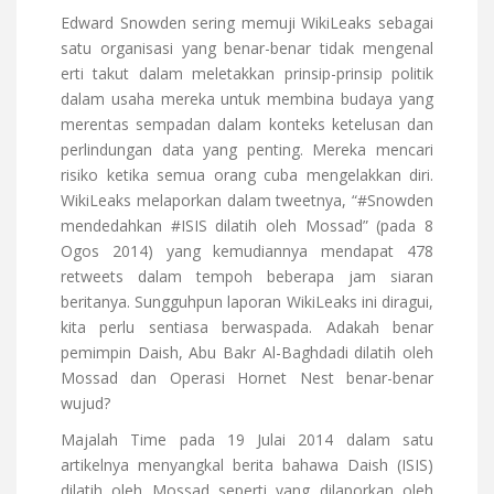
Edward Snowden sering memuji WikiLeaks sebagai
satu organisasi yang benar-benar tidak mengenal
erti takut dalam meletakkan prinsip-prinsip politik
dalam usaha mereka untuk membina budaya yang
merentas sempadan dalam konteks ketelusan dan
perlindungan data yang penting. Mereka mencari
risiko ketika semua orang cuba mengelakkan diri.
WikiLeaks melaporkan dalam tweetnya, “#Snowden
mendedahkan #ISIS dilatih oleh Mossad” (pada 8
Ogos 2014) yang kemudiannya mendapat 478
retweets dalam tempoh beberapa jam siaran
beritanya. Sungguhpun laporan WikiLeaks ini diragui,
kita perlu sentiasa berwaspada. Adakah benar
pemimpin Daish, Abu Bakr Al-Baghdadi dilatih oleh
Mossad dan Operasi Hornet Nest benar-benar
wujud?
Majalah Time pada 19 Julai 2014 dalam satu
artikelnya menyangkal berita bahawa Daish (ISIS)
dilatih oleh Mossad seperti yang dilaporkan oleh