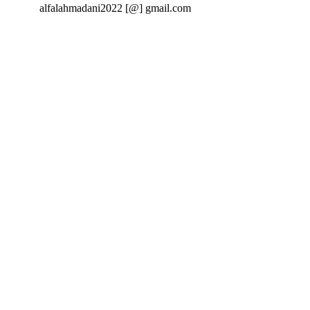
Email:
alfalahmadani2022 [@] gmail.com
fa fa-
twitter
fa fa-
facebook
fa fa-
google-
plus
fa fa-
linkedin
fa fa-
dribbble