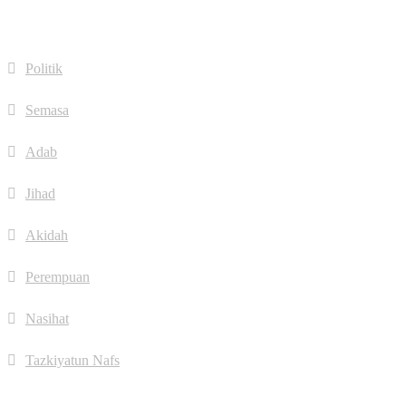
Quick Links
Politik
Semasa
Adab
Jihad
Akidah
Perempuan
Nasihat
Tazkiyatun Nafs