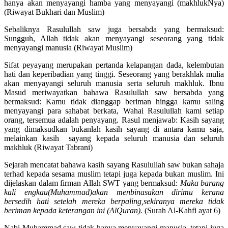
hanya akan menyayangi hamba yang menyayangi (makhlukNya)
(Riwayat Bukhari dan Muslim)
Sebaliknya Rasulullah saw juga bersabda yang bermaksud:
Sungguh, Allah tidak akan menyayangi seseorang yang tidak
menyayangi manusia (Riwayat Muslim)
Sifat peyayang merupakan pertanda kelapangan dada, kelembutan
hati dan keperibadian yang tinggi. Seseorang yang berakhlak mulia
akan menyayangi seluruh manusia serta seluruh makhluk. Ibnu
Masud meriwayatkan bahawa Rasulullah saw bersabda yang
bermaksud: Kamu tidak dianggap beriman hingga kamu saling
menyayangi para sahabat berkata, Wahai Rasulullah kami setiap
orang, tersemua adalah penyayang. Rasul menjawab: Kasih sayang
yang dimaksudkan bukanlah kasih sayang di antara kamu saja,
melainkan kasih sayang kepada seluruh manusia dan seluruh
makhluk (Riwayat Tabrani)
Sejarah mencatat bahawa kasih sayang Rasulullah saw bukan sahaja
terhad kepada sesama muslim tetapi juga kepada bukan muslim. Ini
dijelaskan dalam firman Allah SWT yang bermaksud:
Maka barang
kali engkau(Muhammad)akan menbinasakan dirimu kerana
bersedih hati setelah mereka berpaling,sekiranya mereka tidak
beriman kepada keterangan ini (AlQuran).
(Surah Al-Kahfi ayat 6)
Nabi Muhammad saw tidak hanya menyayangi manusia, tetapi juga