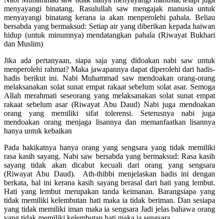
menyayangi binatang. Rasulullah saw mengajak manusia untuk
menyayangi binatang kerana ia akan menperolehi pahala. Beliau
bersabda yang bermaksud: Setiap air yang diberikan kepada haiwan
hidup (untuk minumnya) mendatangkan pahala (Riwayat Bukhari
dan Muslim)
Jika ada pertanyaan, siapa saja yang didoakan nabi saw untuk
menperolehi rahmat? Maka jawapannya dapat diperolehi dari hadis-
hadis berikut ini. Nabi Muhammad saw mendoakan orang-orang
melaksanakan solat sunat empat rakaat sebelum solat asar. Semoga
Allah merahmati seseorang yang melaksanakan solat sunat empat
rakaat sebelum asar (Riwayat Abu Daud) Nabi juga mendoakan
orang yang memiliki sifat tolerensi. Seterusnya nabi juga
mendoakan orang menjaga lisannya dan memanfaatkan lisannya
hanya untuk kebaikan
Pada hakikatnya hanya orang yang sengsara yang tidak memiliki
rasa kasih sayang. Nabi saw bersabda yang bermaksud: Rasa kasih
sayang tidak akan dicabut kecuali dari orang yang sengsara
(Riwayat Abu Daud). Ath-thibbi menjelaskan hadis ini dengan
berkata, hal ini kerana kasih sayang berasal dari hati yang lembut.
Hati yang lembut merupakan tanda keimanan. Barangsiapa yang
tidak memiliki kelembutan hati maka ia tidak beriman. Dan sesiapa
yang tidak memiliki iman maka ia sengsara Jadi jelas bahawa orang
yang tidak memiliki kelembutan hati maka ia sengsara.