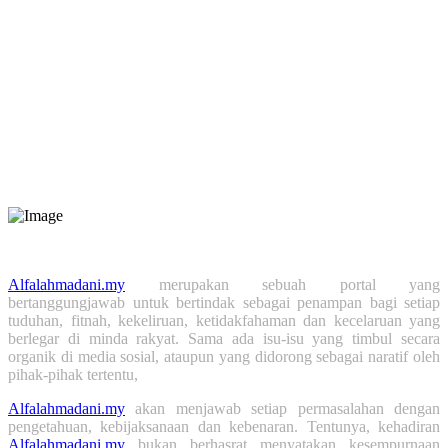
Jumlah Pengunjung
Hari ini:
436
Minggu Ini:
1,884
Bulan Ini:
2,759
Tahun Ini:
76,292
Tahun Lepas:
52,147
Alfalahmadani.my
merupakan sebuah portal yang
bertanggungjawab untuk bertindak sebagai penampan bagi setiap
tuduhan, fitnah, kekeliruan, ketidakfahaman dan kecelaruan yang
berlegar di minda rakyat. Sama ada isu-isu yang timbul secara
organik di media sosial, ataupun yang didorong sebagai naratif oleh
pihak-pihak tertentu,
Alfalahmadani.my
akan menjawab setiap permasalahan dengan
pengetahuan, kebijaksanaan dan kebenaran. Tentunya, kehadiran
Alfalahmadani.my
bukan berhasrat menyatakan kesempurnaan