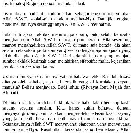
kisah dialog Baginda dengan malaikat Jibril.
lhsan dalam hadis itu didefinisikan sebagai engkau menyembah
Allah S.W.T. seolah-olah engkau melihat-Nya. Dan jika engkau
tidak melihat-Nya sesungguhnya Allah S.W.T. melihatmu.
ltulah inti ajaran akhlak menurut para sufi, iaitu selalu berusaha
menghadirkan Allah S.W.T. di mana pun berada. Bila seseorang
mampu menghadirkan Allah S.W.T. di mana saja berada, dia akan
selalu melakukan perbuatan yang sesuai dengan ajaran-ajaran yang
telah ditetapkan Allah S.W.T. Daripada sifat ihsan yang menjadi
sumber akhlak karimah akan melahirkan sifat-sifat mulia, kejernihan
berfikir dan kesucian kalbu.
Usamah bin Syarik r.a meriwayatkan bahawa ketika Rasulullah saw
ditanya oleh sahabat, apa hal terbaik yang di kurniakan kepada
manusia? Beliau menjawab, Budi luhur. (Riwayat Ibnu Majah dan
Ahmad)
Di antara salah satu ciri-ciri akhlak yang baik ialah bersikap kasih
sayang sesama muslim. Kita harus yakin bahawa dengan
menyayangi orang lain, ia akan menperolehi balasan kasih sayang
yang jauh lebih besar dan lebih luas di dunia dan juga akhirat.
Sesungguhnya Allah SWT menyayangi siapapun yang menyayangi
hamba-hambaNya. Rasullullah bersabda yang bermaksud; Allah