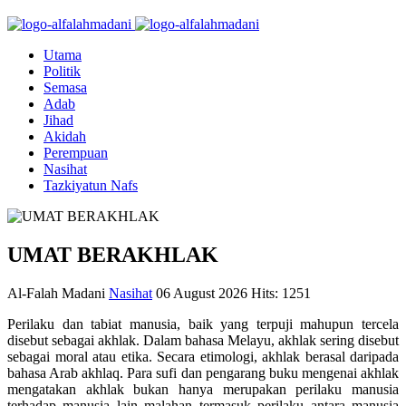
Utama
Politik
Semasa
Adab
Jihad
Akidah
Perempuan
Nasihat
Tazkiyatun Nafs
UMAT BERAKHLAK
Al-Falah Madani
Nasihat
06 August 2026
Hits: 1251
Perilaku dan tabiat manusia, baik yang terpuji mahupun tercela
disebut sebagai akhlak. Dalam bahasa Melayu, akhlak sering disebut
sebagai moral atau etika. Secara etimologi, akhlak berasal daripada
bahasa Arab akhlaq. Para sufi dan pengarang buku mengenai akhlak
mengatakan akhlak bukan hanya merupakan perilaku manusia
terhadap manusia lain malahan termasuk perilaku antara manusia