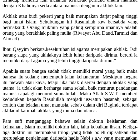
dengan Khaliqnya serta antara manusia dengan makhluk lain.
Akhlak atau budi pekerti yang baik merupakan darjat paling tinggi
bagi umat Islam. Sehubungan ini Rasulullah saw bersabda yang
bermaksud: Orang mukmin yang paling sempurna imannya adalah
orang yang berakhlak paling mulia (Riwayat Abu Daud,Tarmizi dan
Ahmad).
Ibnu Qayyim berkata,keseluruhan isi agama merupakan akhlak. Jadi
barang siapa yang akhlaknya lebih luhur daripada dirimu, bererti ia
memiliki darjat agama yang lebih tinggi daripada dirimu.”
Apabila suatu bangsa sudah tidak memiliki moral yang baik maka
bangsa itu sedang menempuh jalan kehancuran. Meskipun negara
itu mewah atau kaya, tetapi jika tidak disertai dengan akhlak yang
utama, ia tidak akan berharga sama sekali, baik menurut pandangan
manusia apalagi menurut sunnatullah. Maka Allah S.W.T. memberi
kedudukan kepada Rasulullah menjadi uswatun hasanah, sebagai
contoh dan teladan umat manusia, sebab dalam diri Baginda terdapat
akhlaqul karimah akhlak yang mulia dan utama.
Para sufi menganggap bahawa selain doktrin keislaman dan
keimanan, Islam memiliki doktrin lain, iaitu kebaikan ihsan. Ketiga-
tiga doktrin ini merupakan trilogi yang tidak boleh dipisahkan dan
merupakan penjelmaan daripada hadis Nabi s.a.w yang memuatkan