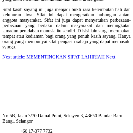
Sifat kasih sayang ini juga menjadi bukti rasa kelembutan hati dan
keluhuran jiwa. Sifat ini dapat mengeratkan hubungan antara
anggota masyarakat. Sifat ini juga dapat menyatukan perbezaan-
perbezaan yang berlaku dalam masyarakat dan meningkatan
tamadun peradaban manusia itu sendiri. D isisi lain surga merupakan
tem
p
at atau kediaman bagi orang yang penuh kasih sayang. Hanya
orang yang mempunyai sifat pengasih sahaja yang dapat memasuki
syurga.
Next article: MEMENTINGKAN SIFAT LAHIRIAH
Next
Hubungi Kami
Alamat:
No.5B, Jalan 3/70 Damai Point, Seksyen 3, 43650 Bandar Baru
Bangi. Selangor
Telefon:
+60 17-377 7732