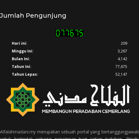
Jumlah Pengunjung
Hari ini:
209
Minggu Ini:
3,267
Bulan Ini:
4,142
Tahun Ini:
77,675
Tahun Lepas:
52,147
Alfalahmadani.my
merupakan sebuah portal yang bertanggungjawab
untuk bertindak sebagai penampan bagi setiap tuduhan, fitnah,