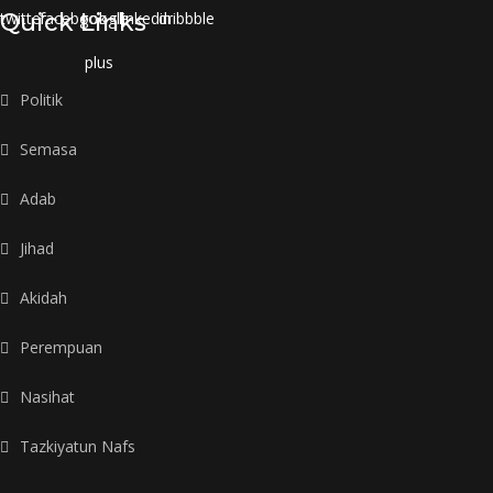
twitter
Quick Links
facebook
google-
linkedin
dribbble
plus
Politik
Semasa
Adab
Jihad
Akidah
Perempuan
Nasihat
Tazkiyatun Nafs