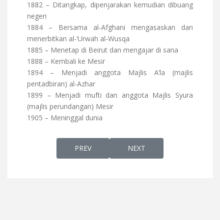
1882 – Ditangkap, dipenjarakan kemudian dibuang
negeri
1884 – Bersama al-Afghani mengasaskan dan
menerbitkan al-‘Urwah al-Wusqa
1885 – Menetap di Beirut dan mengajar di sana
1888 – Kembali ke Mesir
1894 – Menjadi anggota Majlis A’la (majlis
pentadbiran) al-Azhar
1899 – Menjadi mufti dan anggota Majlis Syura
(majlis perundangan) Mesir
1905 – Meninggal dunia
PREVIOUS ARTICLE: BERKE KHAN PENCET
NEXT ARTICLE: PERLUKAH
PREV
NEXT