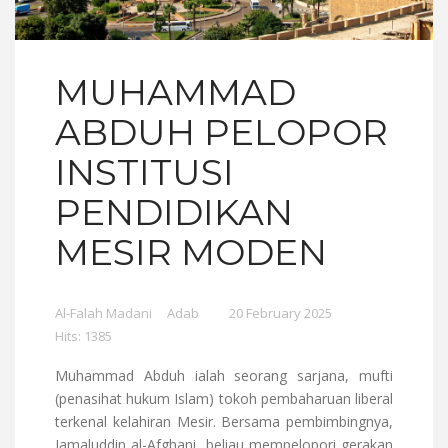
MUHAMMAD
ABDUH PELOPOR
INSTITUSI
PENDIDIKAN
MESIR MODEN
Al-Falah Madani
Adab
20 February 2025
Hits: 1385
Muhammad Abduh ialah seorang sarjana, mufti
(penasihat hukum Islam) tokoh pembaharuan liberal
terkenal kelahiran Mesir. Bersama pembimbingnya,
Jamaluddin al-Afghani, beliau mempelopori gerakan