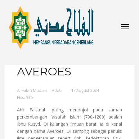
AVEROES
Al-Falah Madani
Adab
17 August 2024
Hits: 580
Ahli Falsafah paling menonjol pada zaman
perkembangan falsafah Islam (700-1200) adalah
Ibnu Rusyd. Di kalangan ilmuan barat, ia di kenal
dengan nama Averoes. Di sampng sebagai penulis
ilmu pengetahuan seperti fiqh, kedoktoran, fizik,