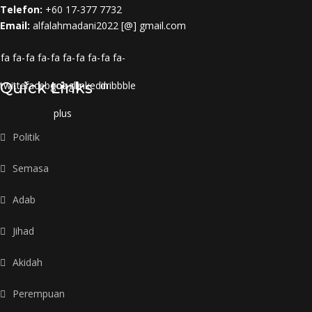
Telefon:
+60 17-377 7732
Email:
alfalahmadani2022 [@] gmail.com
fa fa-
fa fa-
fa fa-
fa fa-
fa fa-
twitter
Quick Links
facebook
google-
linkedin
dribbble
plus
Politik
Semasa
Adab
Jihad
Akidah
Perempuan