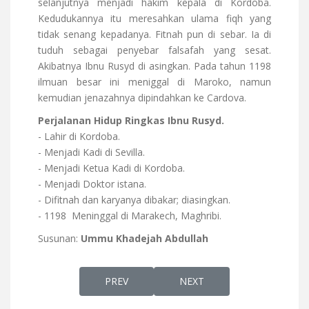
selanjutnya menjadi hakim kepala di Kordoba.
Kedudukannya itu meresahkan ulama fiqh yang
tidak senang kepadanya. Fitnah pun di sebar. Ia di
tuduh sebagai penyebar falsafah yang sesat.
Akibatnya Ibnu Rusyd di asingkan. Pada tahun 1198
ilmuan besar ini meniggal di Maroko, namun
kemudian jenazahnya dipindahkan ke Cardova.
Perjalanan Hidup Ringkas Ibnu Rusyd.
- Lahir di Kordoba.
- Menjadi Kadi di Sevilla.
- Menjadi Ketua Kadi di Kordoba.
- Menjadi Doktor istana.
- Difitnah dan karyanya dibakar; diasingkan.
- 1198 Meninggal di Marakech, Maghribi.
Susunan:
Ummu Khadejah Abdullah
PREVIOUS ARTICLE: SEJARAH PERANG SALIB
NEXT ARTICLE: KARYA BES
PREV
NEXT