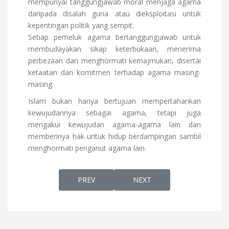
mempunyai tanggungjawab moral menjaga agama
daripada disalah guna atau dieksploitasi untuk
kepentingan politik yang sempit.
Setiap pemeluk agama bertanggungjawab untuk
membudayakan sikap keterbukaan, menerima
perbezaan dan menghormati kemajmukan, disertai
ketaatan dan komitmen terhadap agama masing-
masing.
Islam bukan hanya bertujuan mempertahankan
kewujudannya sebagai agama, tetapi juga
mengakui kewujudan agama-agama lain dan
memberinya hak untuk hidup berdampingan sambil
menghormati penganut agama lain.
PREVIOUS ARTICLE: SIAPAKAH ORANG PENT
NEXT ARTICLE: SOSOK DE
PREV
NEXT