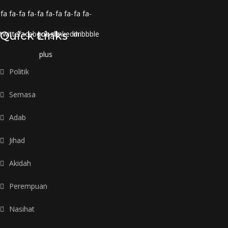
fa fa-
fa fa-
fa fa-
fa fa-
fa fa-
twitter
Quick Links
facebook
google-
linkedin
dribbble
plus
Politik
Semasa
Adab
Jihad
Akidah
Perempuan
Nasihat