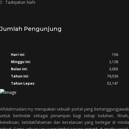
Tazkiyatun Nafs
Jumlah Pengunjung
Hari ini:
156
Minggu Ini:
2,128
Bulan Ini:
3,003
Tahun Ini:
76,536
Tahun Lepas:
52,147
Alfalahmadani.my
merupakan sebuah portal yang bertanggungjawab
untuk bertindak sebagai penampan bagi setiap tuduhan, fitnah,
kekeliruan, ketidakfahaman dan kecelaruan yang berlegar di minda
rakyat. Sama ada isu-isu yang timbul secara organik di media sosial,