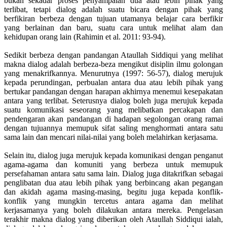
bukan sekadar proses penyampaian dua atau lebih pihak yang
terlibat, tetapi dialog adalah suatu bicara dengan pihak yang
berfikiran berbeza dengan tujuan utamanya belajar cara berfikir
yang berlainan dan baru, suatu cara untuk melihat alam dan
kehidupan orang lain (Rahimin et al. 2011: 93-94).
Sedikit berbeza dengan pandangan Ataullah Siddiqui yang melihat
makna dialog adalah berbeza-beza mengikut disiplin ilmu golongan
yang menakrifkannya. Menurutnya (1997: 56-57), dialog merujuk
kepada perundingan, perbualan antara dua atau lebih pihak yang
bertukar pandangan dengan harapan akhirnya menemui kesepakatan
antara yang terlibat. Seterusnya dialog boleh juga merujuk kepada
suatu komunikasi seseorang yang melibatkan percakapan dan
pendengaran akan pandangan di hadapan segolongan orang ramai
dengan tujuannya memupuk sifat saling menghormati antara satu
sama lain dan mencari nilai-nilai yang boleh melahirkan kerjasama.
Selain itu, dialog juga merujuk kepada komunikasi dengan penganut
agama-agama dan komuniti yang berbeza untuk memupuk
persefahaman antara satu sama lain. Dialog juga ditakrifkan sebagai
penglibatan dua atau lebih pihak yang berbincang akan pegangan
dan akidah agama masing-masing, begitu juga kepada konflik-
konflik yang mungkin tercetus antara agama dan melihat
kerjasamanya yang boleh dilakukan antara mereka. Pengelasan
terakhir makna dialog yang diberikan oleh Ataullah Siddiqui ialah,