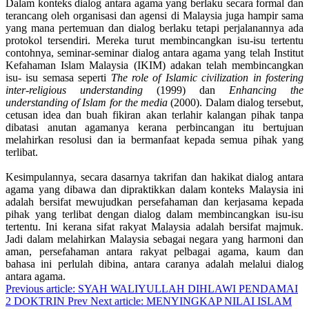
Dalam konteks dialog antara agama yang berlaku secara formal dan
terancang oleh organisasi dan agensi di Malaysia juga hampir sama
yang mana pertemuan dan dialog berlaku tetapi perjalanannya ada
protokol tersendiri. Mereka turut membincangkan isu-isu tertentu
contohnya, seminar-seminar dialog antara agama yang telah Institut
Kefahaman Islam Malaysia (IKIM) adakan telah membincangkan
isu- isu semasa seperti
The role of Islamic civilization in fostering
inter-religious understanding
(1999) dan
Enhancing the
understanding of Islam for the media
(2000). Dalam dialog tersebut,
cetusan idea dan buah fikiran akan terlahir kalangan pihak tanpa
dibatasi anutan agamanya kerana perbincangan itu bertujuan
melahirkan resolusi dan ia bermanfaat kepada semua pihak yang
terlibat.
Kesimpulannya, secara dasarnya takrifan dan hakikat dialog antara
agama yang dibawa dan dipraktikkan dalam konteks Malaysia ini
adalah bersifat mewujudkan persefahaman dan kerjasama kepada
pihak yang terlibat dengan dialog dalam membincangkan isu-isu
tertentu. Ini kerana sifat rakyat Malaysia adalah bersifat majmuk.
Jadi dalam melahirkan Malaysia sebagai negara yang harmoni dan
aman, persefahaman antara rakyat pelbagai agama, kaum dan
bahasa ini perlulah dibina, antara caranya adalah melalui dialog
antara agama.
Previous article: SYAH WALIYULLAH DIHLAWI PENDAMAI
2 DOKTRIN
Prev
Next article: MENYINGKAP NILAI ISLAM