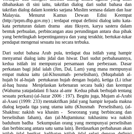
dibahaskan di sini iaitu, takrifan dialog dari sudut bahasa dan
takrifan dialog dalam konteks sarjana Muslim semasa dalam dan luar
Malaysia. Menurut Kamus Dewan Edisi Keempat
(http://prpm.dbp.gov.my) ; terdapat empat definisi dialog iaitu kata-
kata pertuturan dalam drama atau fiksyen, karya sastera dalam
bentuk perbualan, perbincangan atau perundingan antara dua pihak
yang bertelingkah kepentingannya dan yang terakhir, bertukar-tukar
pendapat mengenai sesuatu isu secara terbuka.
Dari sudut bahasa Arab pula, terdapat dua istilah yang hampir
menyamai dialog iaitu jidal dan hiwar. Dari sudut perbahasannya,
kedua istilah ini mempunyai persamaan dan perbezaan. Dasar
perkataan bagi jidal ialah (Jim, Dal, Lam) yang mana mempunyai
empat makna iaitu (al-Khusumah- perselisihan), (Muqabalah al-
hujah bi al-hujah pertukaran hujah dengan hujah), ketiga (Li izhar
al-haq husna Menjelaskan kebenaran secara baik) dan keempat
(Wahuma yatajadalani fi haza al-amr Kedua pihak berhujah tentang
sesuatu perkara) (al-Jazar 2006 : 197). Begitu juga, Mujam al-Arabi
al-Asasi (1999: 233) mentakrifkan jidal yang hampir kepada makna
dialog kepada tiga yang utama iaitu (Khusmah Perselisihan), (al-
Shakhsu: nakish wa khasim - Seseorang yang berbincang dan
berselisihan faham), dan (al-Mujtamiuna: tukhasimu wa nakish
baduhum badha Sekumpulan orang yang mempunyai perselisihan
dan berbincang antara satu sama lain). Berdasarkan perbahasan akan
istilah jidal berikut, kelihatan istilah jidal selari dengan definisi