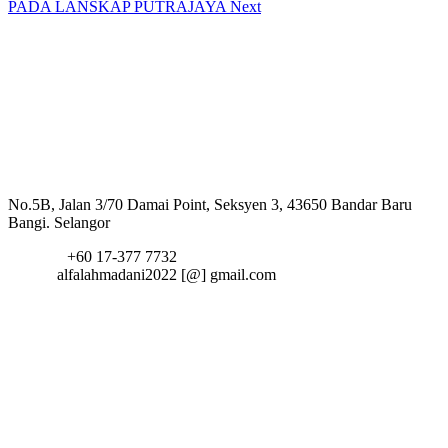
PADA LANSKAP PUTRAJAYA
Next
Hubungi Kami
Alamat:
No.5B, Jalan 3/70 Damai Point, Seksyen 3, 43650 Bandar Baru
Bangi. Selangor
Telefon:
+60 17-377 7732
Email:
alfalahmadani2022 [@] gmail.com
fa fa-
twitter
fa fa-
facebook