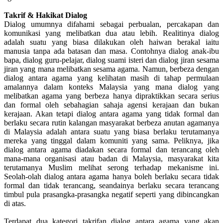
Takrif & Hakikat Dialog
Dialog umumnya difahami sebagai perbualan, percakapan dan
komunikasi yang melibatkan dua atau lebih. Realitinya dialog
adalah suatu yang biasa dilakukan oleh haiwan berakal iaitu
manusia tanpa ada batasan dan masa. Contohnya dialog anak-ibu
bapa, dialog guru-pelajar, dialog suami isteri dan dialog jiran sesama
jiran yang mana melibatkan sesama agama. Namun, berbeza dengan
dialog antara agama yang kelihatan masih di tahap permulaan
amalannya dalam konteks Malaysia yang mana dialog yang
melibatkan agama yang berbeza hanya dipraktikkan secara serius
dan formal oleh sebahagian sahaja agensi kerajaan dan bukan
kerajaan. Akan tetapi dialog antara agama yang tidak formal dan
berlaku secara rutin kalangan masyarakat berbeza anutan agamanya
di Malaysia adalah antara suatu yang biasa berlaku terutamanya
mereka yang tinggal dalam komuniti yang sama. Peliknya, jika
dialog antara agama diadakan secara formal dan terancang oleh
mana-mana organisasi atau badan di Malaysia, masyarakat kita
terutamanya Muslim melihat serong terhadap mekanisme ini.
Seolah-olah dialog antara agama hanya boleh berlaku secara tidak
formal dan tidak terancang, seandainya berlaku secara terancang
timbul pula prasangka-prasangka negatif seperti yang dibincangkan
di atas.
Terdapat dua kategori takrifan dialog antara agama yang akan