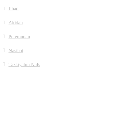
Jihad
Akidah
Perempuan
Nasihat
Tazkiyatun Nafs
Jumlah Pengunjung
Hari ini:
387
Minggu Ini:
3,445
Bulan Ini:
4,320
Tahun Ini:
77,853