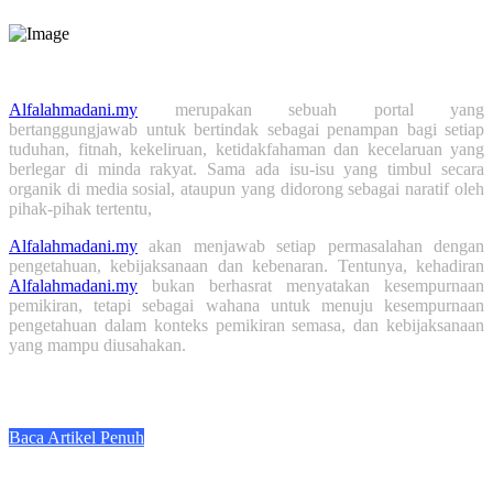
Tahun Lepas:
52,147
Alfalahmadani.my
merupakan sebuah portal yang
bertanggungjawab untuk bertindak sebagai penampan bagi setiap
tuduhan, fitnah, kekeliruan, ketidakfahaman dan kecelaruan yang
berlegar di minda rakyat. Sama ada isu-isu yang timbul secara
organik di media sosial, ataupun yang didorong sebagai naratif oleh
pihak-pihak tertentu,
Alfalahmadani.my
akan menjawab setiap permasalahan dengan
pengetahuan, kebijaksanaan dan kebenaran. Tentunya, kehadiran
Alfalahmadani.my
bukan berhasrat menyatakan kesempurnaan
pemikiran, tetapi sebagai wahana untuk menuju kesempurnaan
pengetahuan dalam konteks pemikiran semasa, dan kebijaksanaan
yang mampu diusahakan.
Baca Artikel Penuh