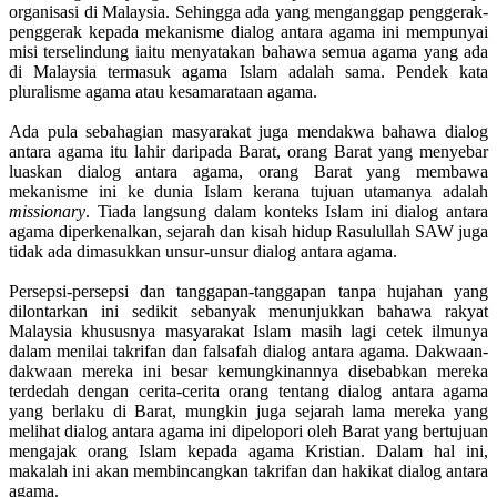
organisasi di Malaysia. Sehingga ada yang menganggap penggerak-
penggerak kepada mekanisme dialog antara agama ini mempunyai
misi terselindung iaitu menyatakan bahawa semua agama yang ada
di Malaysia termasuk agama Islam adalah sama. Pendek kata
pluralisme agama atau kesamarataan agama.
Ada pula sebahagian masyarakat juga mendakwa bahawa dialog
antara agama itu lahir daripada Barat, orang Barat yang menyebar
luaskan dialog antara agama, orang Barat yang membawa
mekanisme ini ke dunia Islam kerana tujuan utamanya adalah
missionary
. Tiada langsung dalam konteks Islam ini dialog antara
agama diperkenalkan, sejarah dan kisah hidup Rasulullah SAW juga
tidak ada dimasukkan unsur-unsur dialog antara agama.
Persepsi-persepsi dan tanggapan-tanggapan tanpa hujahan yang
dilontarkan ini sedikit sebanyak menunjukkan bahawa rakyat
Malaysia khususnya masyarakat Islam masih lagi cetek ilmunya
dalam menilai takrifan dan falsafah dialog antara agama. Dakwaan-
dakwaan mereka ini besar kemungkinannya disebabkan mereka
terdedah dengan cerita-cerita orang tentang dialog antara agama
yang berlaku di Barat, mungkin juga sejarah lama mereka yang
melihat dialog antara agama ini dipelopori oleh Barat yang bertujuan
mengajak orang Islam kepada agama Kristian. Dalam hal ini,
makalah ini akan membincangkan takrifan dan hakikat dialog antara
agama.