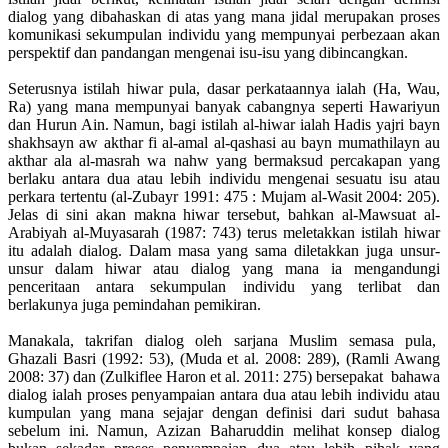
dialog yang dibahaskan di atas yang mana jidal merupakan proses
komunikasi sekumpulan individu yang mempunyai perbezaan akan
perspektif dan pandangan mengenai isu-isu yang dibincangkan.
Seterusnya istilah hiwar pula, dasar perkataannya ialah (Ha, Wau,
Ra) yang mana mempunyai banyak cabangnya seperti Hawariyun
dan Hurun Ain. Namun, bagi istilah al-hiwar ialah Hadis yajri bayn
shakhsayn aw akthar fi al-amal al-qashasi au bayn mumathilayn au
akthar ala al-masrah wa nahw yang bermaksud percakapan yang
berlaku antara dua atau lebih individu mengenai sesuatu isu atau
perkara tertentu (al-Zubayr 1991: 475 : Mujam al-Wasit 2004: 205).
Jelas di sini akan makna hiwar tersebut, bahkan al-Mawsuat al-
Arabiyah al-Muyasarah (1987: 743) terus meletakkan istilah hiwar
itu adalah dialog. Dalam masa yang sama diletakkan juga unsur-
unsur dalam hiwar atau dialog yang mana ia mengandungi
penceritaan antara sekumpulan individu yang terlibat dan
berlakunya juga pemindahan pemikiran.
Manakala, takrifan dialog oleh sarjana Muslim semasa pula,
Ghazali Basri (1992: 53), (Muda et al. 2008: 289), (Ramli Awang
2008: 37) dan (Zulkiflee Haron et al. 2011: 275) bersepakat bahawa
dialog ialah proses penyampaian antara dua atau lebih individu atau
kumpulan yang mana sejajar dengan definisi dari sudut bahasa
sebelum ini. Namun, Azizan Baharuddin melihat konsep dialog