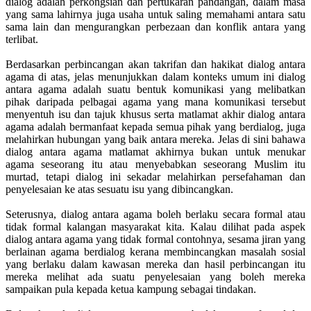
dialog adalah perkongsian dan pertukaran pandangan, dalam masa
yang sama lahirnya juga usaha untuk saling memahami antara satu
sama lain dan mengurangkan perbezaan dan konflik antara yang
terlibat.
Berdasarkan perbincangan akan takrifan dan hakikat dialog antara
agama di atas, jelas menunjukkan dalam konteks umum ini dialog
antara agama adalah suatu bentuk komunikasi yang melibatkan
pihak daripada pelbagai agama yang mana komunikasi tersebut
menyentuh isu dan tajuk khusus serta matlamat akhir dialog antara
agama adalah bermanfaat kepada semua pihak yang berdialog, juga
melahirkan hubungan yang baik antara mereka. Jelas di sini bahawa
dialog antara agama matlamat akhirnya bukan untuk menukar
agama seseorang itu atau menyebabkan seseorang Muslim itu
murtad, tetapi dialog ini sekadar melahirkan persefahaman dan
penyelesaian ke atas sesuatu isu yang dibincangkan.
Seterusnya, dialog antara agama boleh berlaku secara formal atau
tidak formal kalangan masyarakat kita. Kalau dilihat pada aspek
dialog antara agama yang tidak formal contohnya, sesama jiran yang
berlainan agama berdialog kerana membincangkan masalah sosial
yang berlaku dalam kawasan mereka dan hasil perbincangan itu
mereka melihat ada suatu penyelesaian yang boleh mereka
sampaikan pula kepada ketua kampung sebagai tindakan.