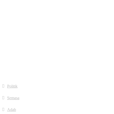
fa fa-
google-
plus
fa fa-
linkedin
fa fa-
dribbble
Quick Links
Politik
Semasa
Adab