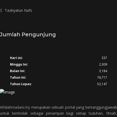
Tazkiyatun Nafs
Jumlah Pengunjung
Hari ini:
337
Minggu Ini:
2,309
Bulan Ini:
3,184
Tahun Ini:
76,717
Tahun Lepas:
52,147
Alfalahmadani.my
merupakan sebuah portal yang bertanggungjawab
untuk bertindak sebagai penampan bagi setiap tuduhan, fitnah,