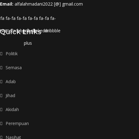
Email:
alfalahmadani2022 [@] gmail.com
fa fa-
fa fa-
fa fa-
fa fa-
fa fa-
twitter
Quick Links
facebook
google-
linkedin
dribbble
plus
Politik
Semasa
Adab
Jihad
Akidah
Perempuan
Nasihat