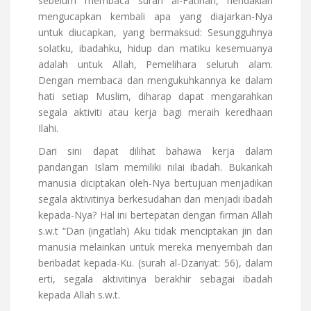
sebelum membaca surah al-Fatihah, hendaklah
mengucapkan kembali apa yang diajarkan-Nya
untuk diucapkan, yang bermaksud: Sesungguhnya
solatku, ibadahku, hidup dan matiku kesemuanya
adalah untuk Allah, Pemelihara seluruh alam.
Dengan membaca dan mengukuhkannya ke dalam
hati setiap Muslim, diharap dapat mengarahkan
segala aktiviti atau kerja bagi meraih keredhaan
Ilahi.
Dari sini dapat dilihat bahawa kerja dalam
pandangan Islam memiliki nilai ibadah. Bukankah
manusia diciptakan oleh-Nya bertujuan menjadikan
segala aktivitinya berkesudahan dan menjadi ibadah
kepada-Nya? Hal ini bertepatan dengan firman Allah
s.w.t “Dan (ingatlah) Aku tidak menciptakan jin dan
manusia melainkan untuk mereka menyembah dan
beribadat kepada-Ku. (surah al-Dzariyat: 56), dalam
erti, segala aktivitinya berakhir sebagai ibadah
kepada Allah s.w.t.