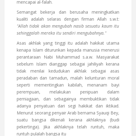
mencapai al-falah.
Semangat bekerja dan berusaha meningkatkan
kualiti adalah selaras dengan firman Allah s.w.t:
"Allah tidak akan mengubah nasib sesuatu kaum itu
sehinggalah mereka itu sendiri mengubahnya."
Asas akhlak yang tinggi itu adalah hakikat utama
kenapa Islam diturunkan kepada manusia menerusi
perantaraan Nabi Muhammad s.a.w. Masyarakat
sebelum Islam dianggap sebagai jahiliyah kerana
tidak menilai kedudukan akhlak sebagai asas
peradaban dan tamadun, malah kelunturan moral
seperti mementingkan kabilah, menanam bayi
perempuan, melakukan penipuan dalam
perniagaan, dan sebagainya membuktikan tidak
adanya penyatuan dari segi hakikat dan iktikad.
Menurut seorang penyair Arab bernama Syauqi Bey,
suatu bangsa dikenali kerana akhlaknya (budi
pekertinga). Jika akhlaknya telah runtuh, maka
runtuh pulalah bangsa itu