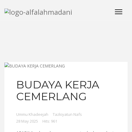
BUDAYA KERJA
CEMERLANG
Ummu Khadeejah
Tazkiyatun Nafs
28 May 2025
Hits: 961