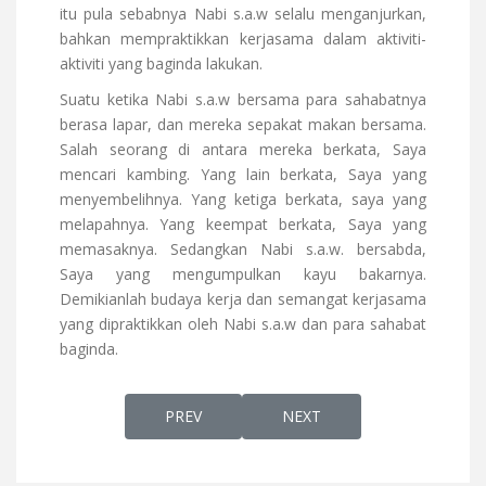
itu pula sebabnya Nabi s.a.w selalu menganjurkan,
bahkan mempraktikkan kerjasama dalam aktiviti-
aktiviti yang baginda lakukan.
Suatu ketika Nabi s.a.w bersama para sahabatnya
berasa lapar, dan mereka sepakat makan bersama.
Salah seorang di antara mereka berkata, Saya
mencari kambing. Yang lain berkata, Saya yang
menyembelihnya. Yang ketiga berkata, saya yang
melapahnya. Yang keempat berkata, Saya yang
memasaknya. Sedangkan Nabi s.a.w. bersabda,
Saya yang mengumpulkan kayu bakarnya.
Demikianlah budaya kerja dan semangat kerjasama
yang dipraktikkan oleh Nabi s.a.w dan para sahabat
baginda.
PREVIOUS ARTICLE: AHLI SYURGA DI DUNIA
NEXT ARTICLE: RAHSIA PE
PREV
NEXT