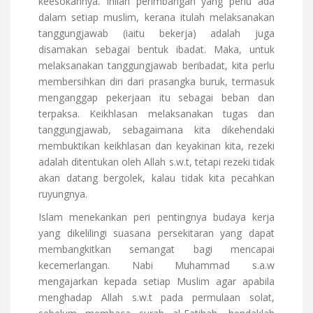
keesokannya. Inilah perimbangan yang perlu ada
dalam setiap muslim, kerana itulah melaksanakan
tanggungjawab (iaitu bekerja) adalah juga
disamakan sebagai bentuk ibadat. Maka, untuk
melaksanakan tanggungjawab beribadat, kita perlu
membersihkan diri dari prasangka buruk, termasuk
menganggap pekerjaan itu sebagai beban dan
terpaksa. Keikhlasan melaksanakan tugas dan
tanggungjawab, sebagaimana kita dikehendaki
membuktikan keikhlasan dan keyakinan kita, rezeki
adalah ditentukan oleh Allah s.w.t, tetapi rezeki tidak
akan datang bergolek, kalau tidak kita pecahkan
ruyungnya.
Islam menekankan peri pentingnya budaya kerja
yang dikelilingi suasana persekitaran yang dapat
membangkitkan semangat bagi mencapai
kecemerlangan. Nabi Muhammad s.a.w
mengajarkan kepada setiap Muslim agar apabila
menghadap Allah s.w.t pada permulaan solat,