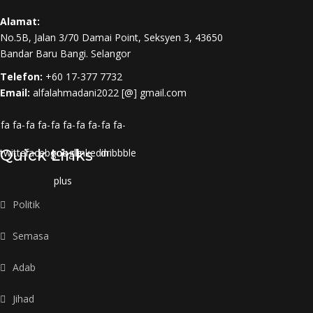
Alamat:
No.5B, Jalan 3/70 Damai Point, Seksyen 3, 43650
Bandar Baru Bangi. Selangor
Telefon:
+60 17-377 7732
Email:
alfalahmadani2022 [@] gmail.com
fa fa-
fa fa-
fa fa-
fa fa-
fa fa-
twitter
Quick Links
facebook
google-
linkedin
dribbble
plus
Politik
Semasa
Adab
Jihad