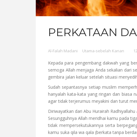
PERKATAAN DA
Al-Falah Madani
Utama-sebelah Kanan
1
Kepada para pengembang dakwah yang bers
semoga Allah menjaga Anda sekalian dari se
gembira jalan keluar setelah situasi menyed
Sudah sepantasnya setiap muslim memperhat
hanyalah kata-kata yang ringan dan biasa 
agar tidak terjerumus meyakini dan turut me
Diriwayatkan dari Abu Hurairah Radhiyallahu 
Sesungguhnya Allah meridhai kamu pada tig
tidak mempersekutukannya serta berpegang
kamu suka qila wa qala (berkata tanpa berda