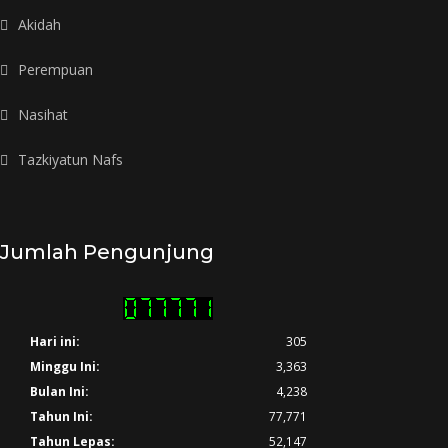
Akidah
Perempuan
Nasihat
Tazkiyatun Nafs
Jumlah Pengunjung
Hari ini:
305
Minggu Ini:
3,363
Bulan Ini:
4,238
Tahun Ini:
77,771
Tahun Lepas:
52,147