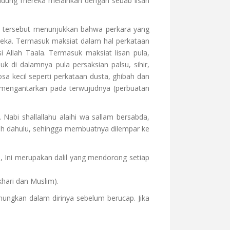
 hidung mereka melainkan dengan sebab lisan
z tersebut menunjukkan bahwa perkara yang
reka. Termasuk maksiat dalam hal perkataan
i Allah Taala. Termasuk maksiat lisan pula,
k di dalamnya pula persaksian palsu, sihir,
a kecil seperti perkataan dusta, ghibah dan
 mengantarkan pada terwujudnya (perbuatan
 Nabi shallallahu alaihi wa sallam bersabda,
bih dahulu, sehingga membuatnya dilempar ke
, Ini merupakan dalil yang mendorong setiap
khari dan Muslim).
nungkan dalam dirinya sebelum berucap. Jika