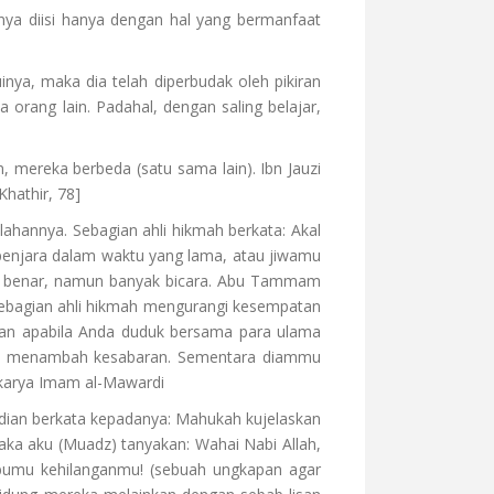
nya diisi hanya dengan hal yang bermanfaat
nya, maka dia telah diperbudak oleh pikiran
orang lain. Padahal, dengan saling belajar,
, mereka berbeda (satu sama lain). Ibn Jauzi
hathir, 78]
lahannya. Sebagian ahli hikmah berkata: Akal
ipenjara dalam waktu yang lama, atau jiwamu
kit benar, namun banyak bicara. Abu Tammam
 sebagian ahli hikmah mengurangi kesempatan
Dan apabila Anda duduk bersama para ulama
an menambah kesabaran. Sementara diammu
 karya Imam al-Mawardi
udian berkata kepadanya: Mahukah kujelaskan
ka aku (Muadz) tanyakan: Wahai Nabi Allah,
 ibumu kehilanganmu! (sebuah ungkapan agar