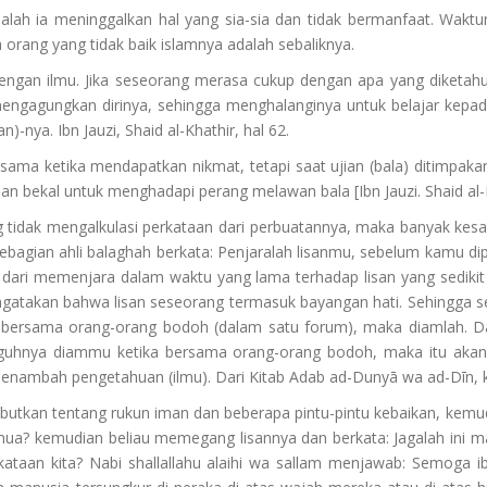
alah ia meninggalkan hal yang sia-sia dan tidak bermanfaat. Waktu
 orang yang tidak baik islamnya adalah sebaliknya.
dengan ilmu. Jika seseorang merasa cukup dengan apa yang diketahui
mengagungkan dirinya, sehingga menghalanginya untuk belajar kepada 
nya. Ibn Jauzi, Shaid al-Khathir, hal 62.
ama ketika mendapatkan nikmat, tetapi saat ujian (bala) ditimpakan
an bekal untuk menghadapi perang melawan bala [Ibn Jauzi. Shaid al-K
g tidak mengalkulasi perkataan dari perbuatannya, maka banyak kesa
ebagian ahli balaghah berkata: Penjaralah lisanmu, sebelum kamu d
a dari memenjara dalam waktu yang lama terhadap lisan yang sedi
engatakan bahwa lisan seseorang termasuk bayangan hati. Sehingga
uk bersama orang-orang bodoh (dalam satu forum), maka diamlah. 
ngguhnya diammu ketika bersama orang-orang bodoh, maka itu ak
menambah pengetahuan (ilmu). Dari Kitab Adab ad-Dunyā wa ad-Dīn,
nyebutkan tentang rukun iman dan beberapa pintu-pintu kebaikan, kem
ua? kemudian beliau memegang lisannya dan berkata: Jagalah ini ma
kataan kita? Nabi shallallahu alaihi wa sallam menjawab: Semoga