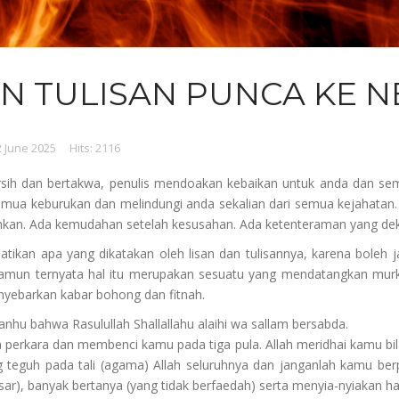
N TULISAN PUNCA KE 
2 June 2025
Hits: 2116
ih dan bertakwa, penulis mendoakan kebaikan untuk anda dan sem
mua keburukan dan melindungi anda sekalian dari semua kejahatan.
ihkan. Ada kemudahan setelah kesusahan. Ada ketenteraman yang deka
ikan apa yang dikatakan oleh lisan dan tulisannya, karena boleh
namun ternyata hal itu merupakan sesuatu yang mendatangkan murka 
nyebarkan kabar bohong dan fitnah.
anhu bahwa Rasulullah Shallallahu alaihi wa sallam bersabda.
a perkara dan membenci kamu pada tiga pula. Allah meridhai kamu 
 teguh pada tali (agama) Allah seluruhnya dan janganlah kamu ber
sar), banyak bertanya (yang tidak berfaedah) serta menyia-nyiakan ha