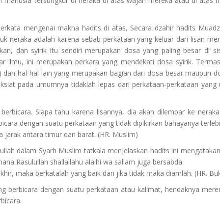
lah manusia tersungkur di neraka di atas wajah mereka atau di atas
berkata mengenai makna hadits di atas, Secara dzahir hadits Muad
 neraka adalah karena sebab perkataan yang keluar dari lisan me
n, dan syirik itu sendiri merupakan dosa yang paling besar di sis
r ilmu, ini merupakan perkara yang mendekati dosa syirik. Termasu
) dan hal-hal lain yang merupakan bagian dari dosa besar maupun dos
siat pada umumnya tidaklah lepas dari perkataan-perkataan yang
erbicara. Siapa tahu karena lisannya, dia akan dilempar ke neraka.
ara dengan suatu perkataan yang tidak dipikirkan bahayanya terle
a jarak antara timur dan barat. (HR. Muslim)
llah dalam Syarh Muslim tatkala menjelaskan hadits ini mengatakan
na Rasulullah shallallahu alaihi wa sallam juga bersabda.
hir, maka berkatalah yang baik dan jika tidak maka diamlah. (HR. Bu
ang berbicara dengan suatu perkataan atau kalimat, hendaknya mere
bicara.