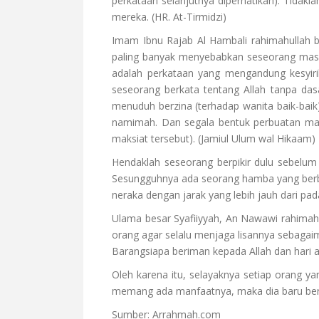
perkataan selanjutnya diperhatikan). Tidak
mereka. (HR. At-Tirmidzi)
Imam Ibnu Rajab Al Hambali rahimahullah 
paling banyak menyebabkan seseorang masuk
adalah perkataan yang mengandung kesyirika
seseorang berkata tentang Allah tanpa dasa
menuduh berzina (terhadap wanita baik-baik
namimah. Dan segala bentuk perbuatan mak
maksiat tersebut). (Jamiul Ulum wal Hikaam)
Hendaklah seseorang berpikir dulu sebelum b
Sesungguhnya ada seorang hamba yang berbic
neraka dengan jarak yang lebih jauh dari pad
Ulama besar Syafiiyyah, An Nawawi rahimahu
orang agar selalu menjaga lisannya sebagaima
Barangsiapa beriman kepada Allah dan hari ak
Oleh karena itu, selayaknya setiap orang y
memang ada manfaatnya, maka dia baru ber
Sumber: Arrahmah.com