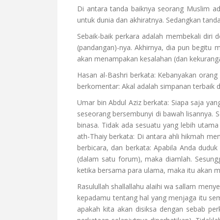
Di antara tanda baiknya seorang Muslim ad
untuk dunia dan akhiratnya. Sedangkan tanda
Sebaik-baik perkara adalah membekali diri 
(pandangan)-nya. Akhirnya, dia pun begitu 
akan menampakan kesalahan (dan kekurangan)-
Hasan al-Bashri berkata: Kebanyakan orang s
berkomentar: Akal adalah simpanan terbaik d
Umar bin Abdul Aziz berkata: Siapa saja yan
seseorang bersembunyi di bawah lisannya. S
binasa. Tidak ada sesuatu yang lebih utam
ath-Thaiy berkata: Di antara ahli hikmah m
berbicara, dan berkata: Apabila Anda dud
(dalam satu forum), maka diamlah. Sesu
ketika bersama para ulama, maka itu akan 
Rasulullah shallallahu alaihi wa sallam me
kepadamu tentang hal yang menjaga itu sem
apakah kita akan disiksa dengan sebab per