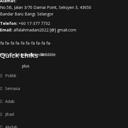
Alamat:
No.5B, Jalan 3/70 Damai Point, Seksyen 3, 43650
Bandar Baru Bangi. Selangor
Telefon:
+60 17-377 7732
Email:
alfalahmadani2022 [@] gmail.com
fa fa-
fa fa-
fa fa-
fa fa-
fa fa-
twitter
Quick Links
facebook
google-
linkedin
dribbble
plus
Politik
Semasa
Adab
Jihad
Akidah