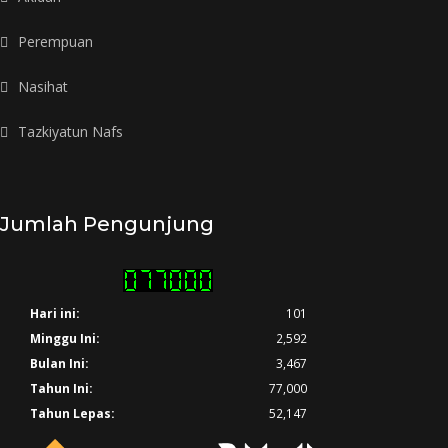
Perempuan
Nasihat
Tazkiyatun Nafs
Jumlah Pengunjung
Hari ini:
101
Minggu Ini:
2,592
Bulan Ini:
3,467
Tahun Ini:
77,000
Tahun Lepas:
52,147