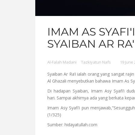
IMAM AS SYAFI'
SYAIBAN AR RA'
Al-Falah Madani
Tazkiyatun Nafs
19 June 
Syaiban Ar Ra’i ialah orang yang sangat raj
Al Ghazali menyebutkan bahawa Imam As Syafi
Di hadapan Syaiban, Imam Asy Syafi’i dud
hari. Sampai akhirnya ada yang berkata kep
Imam Asy Syafi’i pun menjawab,”Sesungguhn
(1/325)
Sumber: hidayatullah.com