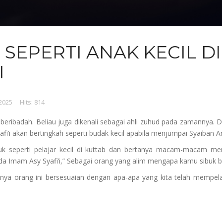
I SEPERTI ANAK KECIL 
I
2025
Hits: 814
in beribadah. Beliau juga dikenali sebagai ahli zuhud pada zamannya.
’i akan bertingkah seperti budak kecil apabila menjumpai Syaiban Ar 
uk seperti pelajar kecil di kuttab dan bertanya macam-macam me
ada Imam Asy Syafi’i,” Sebagai orang yang alim mengapa kamu sibuk 
ya orang ini bersesuaian dengan apa-apa yang kita telah mempelaja