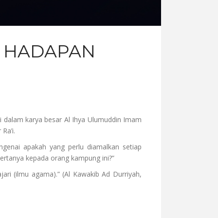
DI HADAPAN
 Di dalam karya besar Al Ihya Ulumuddin Imam
Ra’i.
ngenai apakah yang perlu diamalkan setiap
bertanya kepada orang kampung ini?”
ri (ilmu agama).” (Al Kawakib Ad Durriyah,