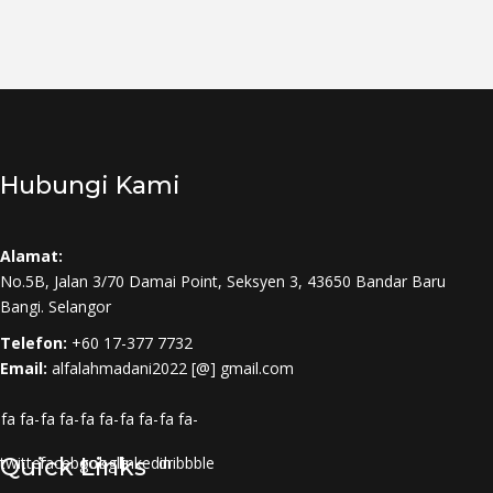
Hubungi Kami
Alamat:
No.5B, Jalan 3/70 Damai Point, Seksyen 3, 43650 Bandar Baru
Bangi. Selangor
Telefon:
+60 17-377 7732
Email:
alfalahmadani2022 [@] gmail.com
fa fa-
fa fa-
fa fa-
fa fa-
fa fa-
twitter
Quick Links
facebook
google-
linkedin
dribbble