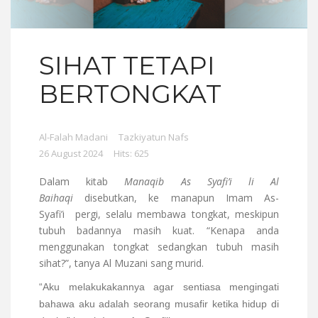
SIHAT TETAPI
BERTONGKAT
Al-Falah Madani
Tazkiyatun Nafs
26 August 2024
Hits: 625
Dalam kitab
Manaqib As Syafi’i li Al
Baihaqi
disebutkan, ke manapun Imam As-
Syafi’i pergi, selalu membawa tongkat, meskipun
tubuh badannya masih kuat. “Kenapa anda
menggunakan tongkat sedangkan tubuh masih
sihat?”, tanya Al Muzani sang murid.
“Aku melakukakannya agar sentiasa mengingati
bahawa aku adalah seorang musafir ketika hidup di