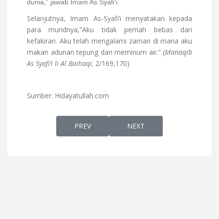
dunia,” jawab Imam As Syafi’i.
Selanjutnya, Imam As-Syafi’i menyatakan kepada
para muridnya,”Aku tidak pernah bebas dari
kefakiran. Aku telah mengalami zaman di mana aku
makan adunan tepung dan meminum air.” (
Manaqib
As Syafi’i li Al Baihaqi,
2/169,170)
Sumber: Hidayatullah.com
PREVIOUS ARTICLE: ORANG YANG TIDAK B
NEXT ARTICLE: ORANG ISL
PREV
NEXT