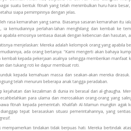
gai suatu bentuk fitnah yang telah menimbulkan huru-hara besar,
etahui siapa pemimpinnya dengan jelas.
leh rasa kemarahan yang sama. Biasanya sasaran kemarahan itu iala
an, ia kemudiannya perlahan-lahan menghilang dan kembali ke te
 apabila emosinya sentiasa diasak dengan kebencian dan hasutan, ak
puitisnya menjelaskan: Mereka adalah kelompok orang yang apabila
mudiannya, ada orang bertanya: “Kami mengerti akan bahaya kumpu
ja kembali kepada pekerjaan asalnya sehingga memberikan manfaat k
n dan tukang roti ke dapur membuat roti.
, tunduk kepada kemahuan massa dan seakan-akan mereka dirasuk.
angsung telah menuruni beberapa anak tangga peradaban.
p kejahatan dan kezaliman di dunia ini berasal dari al-ghaugha. 
ahbelahkan para ulama dan merosakkan orang-orang yang saling 
 fitnah kepada pemerintah. Khalifah Al-Mamun mungkin agak ket
eh dianggap tepat berasaskan situasi pemerintahannya, yang sent
resif.
 mempamerkan tindakan tidak berpuas hati. Mereka bertindak atas 