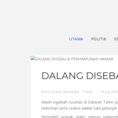
UTAMA
POLITIK
S
DALANG DISEB
Mohd Shauki Abd Majid
Politik
16 July 202
Masih ingatkah rusuhan di Dataran Tahrir 
terkorban serta cedera adalah satu petunj
Perspektif sejarah Islam, selepas terbunu