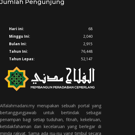
Jumlah Pengunjung
Hari ini:
68
Minggu Ini:
2,040
Bulan Ini:
2,915
Tahun Ini:
76,448
Tahun Lepas:
52,147
Alfalahmadani.my
merupakan sebuah portal yang
bertanggungjawab untuk bertindak sebagai
penampan bagi setiap tuduhan, fitnah, kekeliruan,
ketidakfahaman dan kecelaruan yang berlegar di
minda rakyat. Sama ada isu-isu yang timbul secara