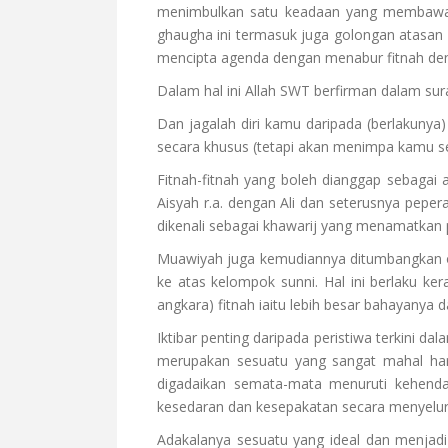
menimbulkan satu keadaan yang membawa k
ghaugha ini termasuk juga golongan atasan 
mencipta agenda dengan menabur fitnah de
Dalam hal ini Allah SWT berfirman dalam sura
Dan jagalah diri kamu daripada (berlakun
secara khusus (tetapi akan menimpa kamu s
Fitnah-fitnah yang boleh dianggap sebagai
Aisyah r.a. dengan Ali dan seterusnya peper
dikenali sebagai khawarij yang menamatkan p
Muawiyah juga kemudiannya ditumbangkan ole
ke atas kelompok sunni. Hal ini berlaku k
angkara) fitnah iaitu lebih besar bahayanya 
Iktibar penting daripada peristiwa terkini 
merupakan sesuatu yang sangat mahal harg
digadaikan semata-mata menuruti kehenda
kesedaran dan kesepakatan secara menyelur
Adakalanya sesuatu yang ideal dan menjadi