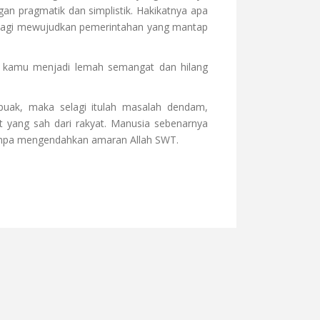
an pragmatik dan simplistik. Hakikatnya apa
bagi mewujudkan pemerintahan yang mantap
a kamu menjadi lemah semangat dan hilang
puak, maka selagi itulah masalah dendam,
 yang sah dari rakyat. Manusia sebenarnya
tanpa mengendahkan amaran Allah SWT.
DAH MENGGANTI PEMIMPIN