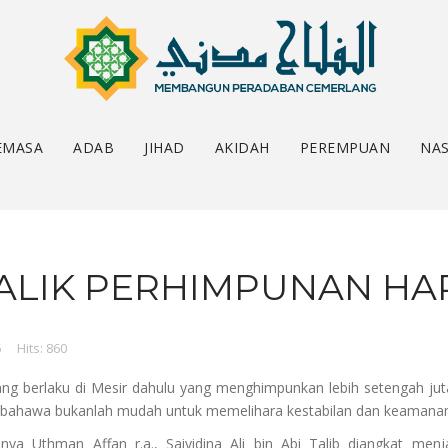
EMASA
ADAB
JIHAD
AKIDAH
PEREMPUAN
NAS
ALIK PERHIMPUNAN HA
5
Hits: 860
yang berlaku di Mesir dahulu yang menghimpunkan lebih setengah j
uk bahawa bukanlah mudah untuk memelihara kestabilan dan keamana
hnya Uthman Affan r.a., Saiyidina Ali bin Abi Talib diangkat men