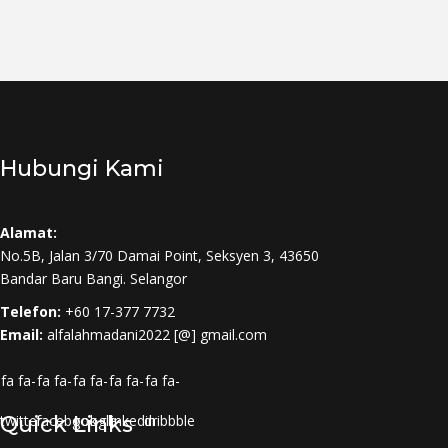
Hubungi Kami
Alamat:
No.5B, Jalan 3/70 Damai Point, Seksyen 3, 43650
Bandar Baru Bangi. Selangor
Telefon:
+60 17-377 7732
Email:
alfalahmadani2022 [@] gmail.com
fa fa-
fa fa-
fa fa-
fa fa-
fa fa-
twitter
Quick Links
facebook
google-
linkedin
dribbble