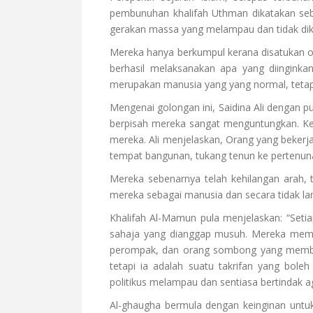
pembunuhan khalifah Uthman dikatakan seba
gerakan massa yang melampau dan tidak dik
Mereka hanya berkumpul kerana disatukan o
berhasil melaksanakan apa yang diingink
merupakan manusia yang yang normal, tetapi
Mengenai golongan ini, Saidina Ali dengan 
berpisah mereka sangat menguntungkan. Ke
mereka. Ali menjelaskan, Orang yang beker
tempat bangunan, tukang tenun ke pertenuna
Mereka sebenarnya telah kehilangan arah
mereka sebagai manusia dan secara tidak l
Khalifah Al-Mamun pula menjelaskan: “Setia
sahaja yang dianggap musuh. Mereka memec
perompak, dan orang sombong yang membawa
tetapi ia adalah suatu takrifan yang bol
politikus melampau dan sentiasa bertindak ag
Al-ghaugha bermula dengan keinginan untuk