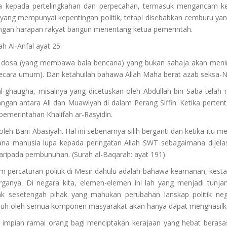
epada pertelingkahan dan perpecahan, termasuk mengancam keku
yang mempunyai kepentingan politik, tetapi disebabkan cemburu ya
ngan harapan rakyat bangun menentang ketua pemerintah.
h Al-Anfal ayat 25:
ya) dosa (yang membawa bala bencana) yang bukan sahaja akan meni
ecara umum). Dan ketahuilah bahawa Allah Maha berat azab seksa-N
 al-ghaugha, misalnya yang dicetuskan oleh Abdullah bin Saba tela
angan antara Ali dan Muawiyah di dalam Perang Siffin. Ketika perten
emerintahan Khalifah ar-Rasyidin.
h Bani Abasiyah. Hal ini sebenarnya silih berganti dan ketika itu
erana manusia lupa kepada peringatan Allah SWT sebagaimana dijel
daripada pembunuhan. (Surah al-Baqarah: ayat 191).
dalam percaturan politik di Mesir dahulu adalah bahawa keamanan, kes
anya. Di negara kita, elemen-elemen ini lah yang menjadi tunjang
k sesetengah pihak yang mahukan perubahan lanskap politik nega
uh oleh semua komponen masyarakat akan hanya dapat menghasilkan 
 impian ramai orang bagi menciptakan kerajaan yang hebat berasa