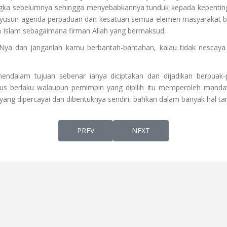
dijangka sebelumnya sehingga menyebabkannya tunduk kepada kepenting
nyusun agenda perpaduan dan kesatuan semua elemen masyarakat 
am Islam sebagaimana firman Allah yang bermaksud:
-Nya dan janganlah kamu berbantah-bantahan, kalau tidak nescay
endalam tujuan sebenar ianya diciptakan dan dijadikan berpuak-
 berlaku walaupun pemimpin yang dipilih itu memperoleh mandat
yang dipercayai dan dibentuknya sendiri, bahkan dalam banyak hal 
PREVIOUS ARTICLE: PENGACAU NEGARA
NEXT ARTICLE: BUKAN MU
PREV
NEXT