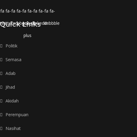
fa fa-
fa fa-
fa fa-
fa fa-
fa fa-
twitter
Quick Links
facebook
google-
linkedin
dribbble
plus
Politik
Semasa
Adab
Jihad
Akidah
Perempuan
Nasihat