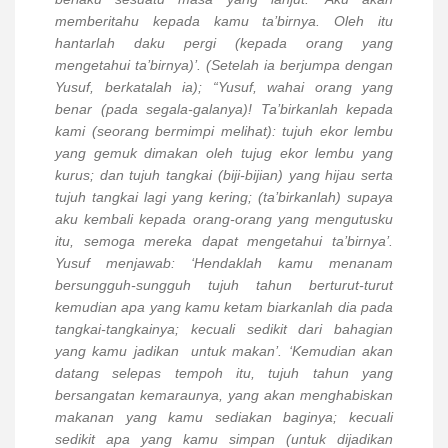
memberitahu kepada kamu ta’birnya. Oleh itu
hantarlah daku pergi (kepada orang yang
mengetahui ta’birnya)’. (Setelah ia berjumpa dengan
Yusuf, berkatalah ia); “Yusuf, wahai orang yang
benar (pada segala-galanya)! Ta’birkanlah kepada
kami (seorang bermimpi melihat): tujuh ekor lembu
yang gemuk dimakan oleh tujug ekor lembu yang
kurus; dan tujuh tangkai (biji-bijian) yang hijau serta
tujuh tangkai lagi yang kering; (ta’birkanlah) supaya
aku kembali kepada orang-orang yang mengutusku
itu, semoga mereka dapat mengetahui ta’birnya’.
Yusuf menjawab: ‘Hendaklah kamu menanam
bersungguh-sungguh tujuh tahun berturut-turut
kemudian apa yang kamu ketam biarkanlah dia pada
tangkai-tangkainya; kecuali sedikit dari bahagian
yang kamu jadikan
untuk makan’. ‘Kemudian akan
datang selepas tempoh itu, tujuh tahun yang
bersangatan kemaraunya, yang akan menghabiskan
makanan yang kamu sediakan baginya; kecuali
sedikit apa yang kamu simpan (untuk dijadikan