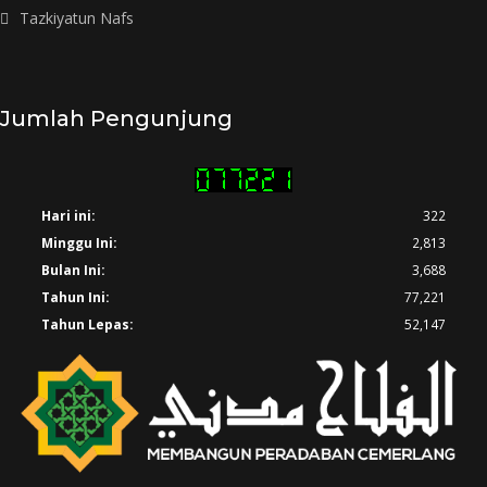
Tazkiyatun Nafs
Jumlah Pengunjung
Hari ini:
322
Minggu Ini:
2,813
Bulan Ini:
3,688
Tahun Ini:
77,221
Tahun Lepas:
52,147