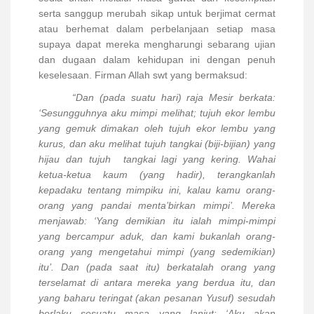
serta sanggup merubah sikap untuk berjimat cermat
atau berhemat dalam perbelanjaan setiap masa
supaya dapat mereka mengharungi sebarang ujian
dan dugaan dalam kehidupan ini dengan penuh
keselesaan. Firman Allah swt yang bermaksud:
“Dan (pada suatu hari) raja Mesir berkata:
‘Sesungguhnya aku mimpi melihat; tujuh ekor lembu
yang gemuk dimakan oleh tujuh ekor lembu yang
kurus, dan aku melihat tujuh tangkai (biji-bijian) yang
hijau dan tujuh
tangkai lagi yang kering. Wahai
ketua-ketua kaum (yang hadir), terangkanlah
kepadaku tentang mimpiku ini, kalau kamu orang-
orang yang pandai menta’birkan mimpi’. Mereka
menjawab: ‘Yang demikian itu ialah mimpi-mimpi
yang bercampur aduk, dan kami bukanlah orang-
orang yang mengetahui mimpi (yang sedemikian)
itu’. Dan (pada saat itu) berkatalah orang yang
terselamat di antara mereka yang berdua itu, dan
yang baharu teringat (akan pesanan Yusuf) sesudah
berlaku sesuatu masa yang lanjut: ‘Aku akan