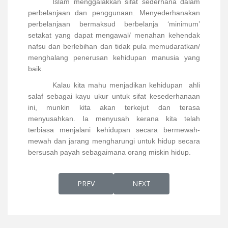
Islam menggalakkan sifat sederhana dalam
perbelanjaan dan penggunaan. Menyederhanakan
perbelanjaan bermaksud berbelanja ‘minimum’
setakat yang dapat mengawal/ menahan kehendak
nafsu dan berlebihan dan tidak pula memudaratkan/
menghalang penerusan kehidupan manusia yang
baik.
Kalau kita mahu menjadikan kehidupan
ahli
salaf sebagai kayu ukur untuk sifat kesederhanaan
ini, munkin kita akan terkejut dan terasa
menyusahkan. Ia menyusah kerana kita telah
terbiasa menjalani kehidupan secara bermewah-
mewah dan jarang mengharungi untuk hidup secara
bersusah payah sebagaimana orang miskin hidup.
PREVIOUS ARTICLE: MEMBACA RUMI, MENG
NEXT ARTICLE: HUSNUL KH
PREV
NEXT