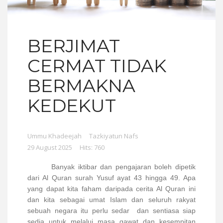
BERJIMAT
CERMAT TIDAK
BERMAKNA
KEDEKUT
Ummu Khadeejah
Tazkiyatun Nafs
29 August 2025
Hits: 760
Banyak iktibar dan pengajaran boleh dipetik
dari Al Quran surah Yusuf ayat 43 hingga 49. Apa
yang dapat kita faham daripada cerita Al Quran ini
dan kita sebagai umat Islam dan seluruh rakyat
sebuah negara itu perlu sedar
dan sentiasa siap
sedia untuk melalui masa gawat dan kesempitan