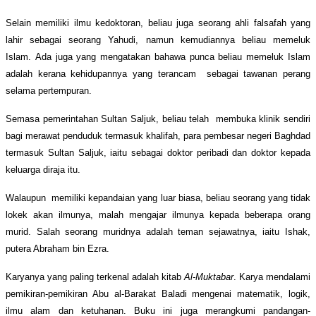
Selain memiliki ilmu kedoktoran, beliau juga seorang ahli falsafah yang
lahir sebagai seorang Yahudi, namun kemudiannya beliau memeluk
Islam.
Ada juga yang mengatakan bahawa punca beliau memeluk Islam
adalah kerana kehidupannya yang terancam
sebagai tawanan perang
selama pertempuran.
Semasa pemerintahan Sultan Saljuk, beliau telah
membuka klinik sendiri
bagi merawat penduduk termasuk khalifah, para pembesar negeri Baghdad
termasuk Sultan Saljuk, iaitu sebagai doktor peribadi dan doktor kepada
keluarga diraja itu.
Walaupun
memiliki kepandaian yang luar biasa, beliau seorang yang tidak
lokek akan ilmunya, malah mengajar ilmunya kepada beberapa orang
murid. Salah seorang muridnya adalah teman sejawatnya, iaitu Ishak,
putera Abraham bin Ezra.
Karyanya yang paling terkenal adalah
k
itab
Al-Muktabar
. Karya mendalami
pemikiran-pemikiran Abu al-Barakat Baladi
mengenai matematik, logik,
ilmu alam dan ketuhanan.
Buku ini juga merangkumi pandangan-