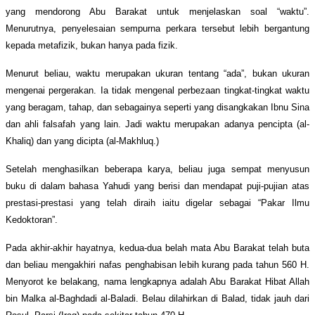
yang mendorong Abu Barakat untuk menjelaskan soal
“
waktu
”
.
Menurutnya, penyelesaian sempurna perkara tersebut lebih bergantung
kepada metafizik, bukan hanya pada fizik.
Menurut beliau, waktu merupakan ukuran tentang
“
ada
”
, bukan ukuran
mengenai pergerakan. Ia tidak mengenal perbezaan tingkat-tingkat waktu
yang beragam, tahap, dan sebagainya seperti yang disangkakan Ibnu Sina
dan ahli falsafah yang lain.
Jadi waktu merupakan adanya pencipta (al-
Khaliq) dan yang dicipta (al-Makhluq.)
Setelah menghasilkan beberapa karya, beliau juga sempat menyusun
buku di dalam bahasa Yahudi yang berisi dan mendapat puji-pujian atas
prestasi-prestasi yang telah diraih iaitu digelar sebagai
“
Pakar Ilmu
Kedoktoran”.
Pada akhir-akhir hayatnya, kedua-dua belah mata Abu Barakat telah buta
dan beliau mengakhiri nafas penghabisan lebih kurang pada tahun 560 H.
Menyorot ke belakang, nama lengkapnya adalah Abu Barakat Hibat Allah
bin Malka al-Baghdadi al-Baladi. Belau dilahirkan di Balad, tidak jauh dari