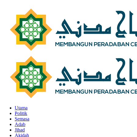
Utama
Politik
Semasa
Adab
Jihad
Akidah