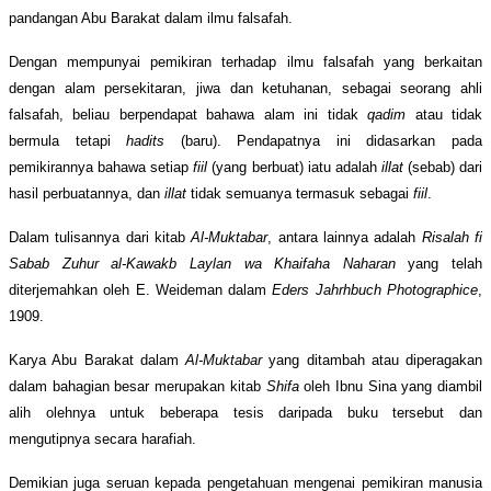
pandangan Abu Barakat dalam ilmu falsafah.
Dengan mempunyai pemikiran terhadap ilmu falsafah yang berkaitan
dengan alam persekitaran, jiwa dan ketuhanan, sebagai seorang ahli
falsafah, beliau berpendapat bahawa alam ini tidak
qadim
atau tidak
bermula tetapi
hadits
(baru). Pendapatnya ini didasarkan pada
pemikirannya bahawa setiap
fiil
(yang berbuat) iatu adalah
illat
(sebab) dari
hasil perbuatannya, dan
illat
tidak semuanya termasuk sebagai
fiil
.
Dalam tulisannya dari kitab
Al-Muktabar
, antara lainnya adalah
Risalah fi
Sabab
Zuhur al-Kawakb Laylan wa Khaifaha Naharan
yang telah
diterjemahkan oleh E. Weideman dalam
Eders Jahrhbuch Photographice
,
1909.
Karya Abu Barakat dalam
Al-Muktabar
yang ditambah atau diperagakan
dalam bahagian besar merupakan kitab
Shifa
oleh Ibnu Sina yang diambil
alih olehnya untuk beberapa tesis daripada buku tersebut dan
mengutipnya secara harafiah.
Demikian juga seruan kepada pengetahuan mengenai pemikiran manusia