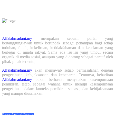
Minggu Ini:
2,649
Bulan Ini:
3,524
Tahun Ini:
77,057
Tahun Lepas:
52,147
Alfalahmadani.my
merupakan sebuah portal yang
bertanggungjawab untuk bertindak sebagai penampan bagi setiap
tuduhan, fitnah, kekeliruan, ketidakfahaman dan kecelaruan yang
berlegar di minda rakyat. Sama ada isu-isu yang timbul secara
organik di media sosial, ataupun yang didorong sebagai naratif oleh
pihak-pihak tertentu,
Alfalahmadani.my
akan menjawab setiap permasalahan dengan
pengetahuan, kebijaksanaan dan kebenaran. Tentunya, kehadiran
Alfalahmadani.my
bukan berhasrat menyatakan kesempurnaan
pemikiran, tetapi sebagai wahana untuk menuju kesempurnaan
pengetahuan dalam konteks pemikiran semasa, dan kebijaksanaan
yang mampu diusahakan.
Baca Artikel Penuh