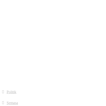
facebook
fa fa-
google-
plus
fa fa-
linkedin
fa fa-
dribbble
Quick Links
Politik
Semasa