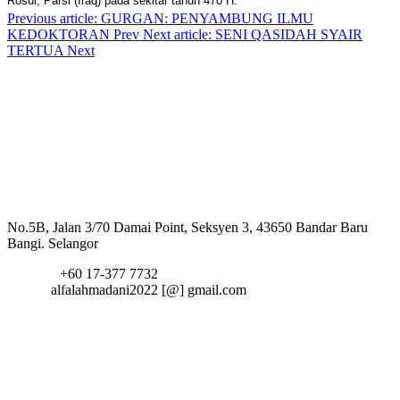
Rosul, Parsi (Iraq) pada sekitar tahun 470 H.
Previous article: GURGAN: PENYAMBUNG ILMU
KEDOKTORAN
Prev
Next article: SENI QASIDAH SYAIR
TERTUA
Next
Hubungi Kami
Alamat:
No.5B, Jalan 3/70 Damai Point, Seksyen 3, 43650 Bandar Baru
Bangi. Selangor
Telefon:
+60 17-377 7732
Email:
alfalahmadani2022 [@] gmail.com
fa fa-
twitter
fa fa-