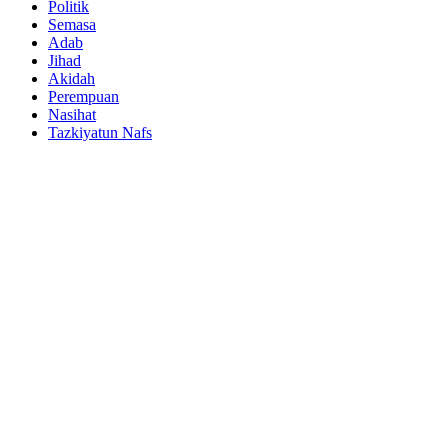
Politik
Semasa
Adab
Jihad
Akidah
Perempuan
Nasihat
Tazkiyatun Nafs