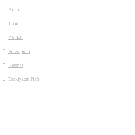
Adab
Jihad
Akidah
Perempuan
Nasihat
Tazkiyatun Nafs
Jumlah Pengunjung
Hari ini:
158