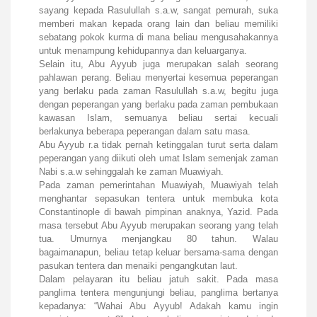
sayang kepada Rasulullah s.a.w, sangat pemurah, suka
memberi makan kepada orang lain dan beliau memiliki
sebatang pokok kurma di mana beliau mengusahakannya
untuk menampung kehidupannya dan keluarganya.
Selain itu, Abu Ayyub juga merupakan salah seorang
pahlawan perang. Beliau menyertai kesemua peperangan
yang berlaku pada zaman Rasulullah s.a.w, begitu juga
dengan peperangan yang berlaku pada zaman pembukaan
kawasan Islam, semuanya beliau sertai kecuali
berlakunya beberapa peperangan dalam satu masa.
Abu Ayyub r.a tidak pernah ketinggalan turut serta dalam
peperangan yang diikuti oleh umat Islam semenjak zaman
Nabi s.a.w sehinggalah ke zaman Muawiyah.
Pada zaman pemerintahan Muawiyah, Muawiyah telah
menghantar sepasukan tentera untuk membuka kota
Constantinople di bawah pimpinan anaknya, Yazid. Pada
masa tersebut Abu Ayyub merupakan seorang yang telah
tua. Umurnya menjangkau 80 tahun. Walau
bagaimanapun, beliau tetap keluar bersama-sama dengan
pasukan tentera dan menaiki pengangkutan laut.
Dalam pelayaran itu beliau jatuh sakit. Pada masa
panglima tentera mengunjungi beliau, panglima bertanya
kepadanya: “Wahai Abu Ayyub! Adakah kamu ingin