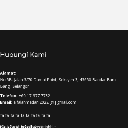
Hubungi Kami
Alamat:
No.5B, Jalan 3/70 Damai Point, Seksyen 3, 43650 Bandar Baru
Bangi. Selangor
Telefon:
+60 17-377 7732
Email:
alfalahmadani2022 [@] gmail.com
fa fa-
fa fa-
fa fa-
fa fa-
fa fa-
twitter
Quick Links
facebook
google-
linkedin
dribbble