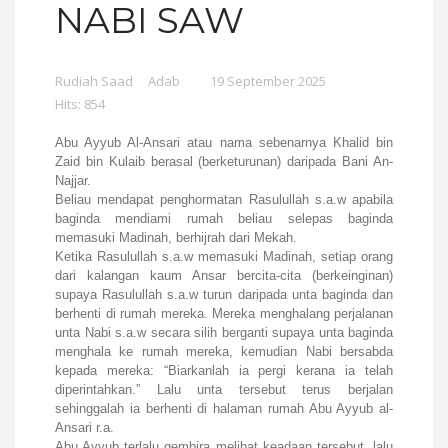
NABI SAW
Rudiah Saad
Adab
19 September 2025
Hits: 854
Abu Ayyub Al-Ansari atau nama sebenarnya Khalid bin
Zaid bin Kulaib berasal (berketurunan) daripada Bani An-
Najjar.
Beliau mendapat penghormatan Rasulullah s.a.w apabila
baginda mendiami rumah beliau selepas baginda
memasuki Madinah, berhijrah dari Mekah.
Ketika Rasulullah s.a.w memasuki Madinah, setiap orang
dari kalangan kaum Ansar bercita-cita (berkeinginan)
supaya Rasulullah s.a.w turun daripada unta baginda dan
berhenti di rumah mereka. Mereka menghalang perjalanan
unta Nabi s.a.w secara silih berganti supaya unta baginda
menghala ke rumah mereka, kemudian Nabi bersabda
kepada mereka: “Biarkanlah ia pergi kerana ia telah
diperintahkan.” Lalu unta tersebut terus berjalan
sehinggalah ia berhenti di halaman rumah Abu Ayyub al-
Ansari r.a.
Abu Ayyub terlalu gembira melihat keadaan tersebut, lalu