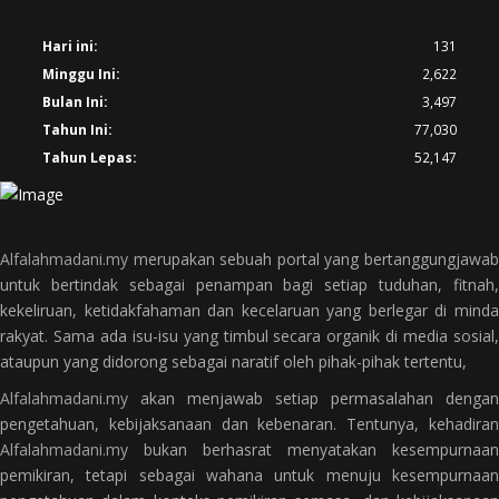
Hari ini:
131
Minggu Ini:
2,622
Bulan Ini:
3,497
Tahun Ini:
77,030
Tahun Lepas:
52,147
Alfalahmadani.my
merupakan sebuah portal yang bertanggungjawab
untuk bertindak sebagai penampan bagi setiap tuduhan, fitnah,
kekeliruan, ketidakfahaman dan kecelaruan yang berlegar di minda
rakyat. Sama ada isu-isu yang timbul secara organik di media sosial,
ataupun yang didorong sebagai naratif oleh pihak-pihak tertentu,
Alfalahmadani.my
akan menjawab setiap permasalahan dengan
pengetahuan, kebijaksanaan dan kebenaran. Tentunya, kehadiran
Alfalahmadani.my
bukan berhasrat menyatakan kesempurnaan
pemikiran, tetapi sebagai wahana untuk menuju kesempurnaan