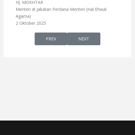
HJ. MOKHTAR
Menteri di Jabatan Perdana Menteri (Hal Ehwal
Agama)
2 Oktober 2025
PREVIOUS ARTICLE: DUNIA TERUS MENGUT
NEXT ARTICLE: GLOBAL S
PREV
NEXT