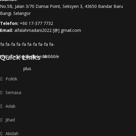
No.5B, Jalan 3/70 Damai Point, Seksyen 3, 43650 Bandar Baru
Bangi. Selangor
Telefon:
+60 17-377 7732
Email:
alfalahmadani2022 [@] gmail.com
fa fa-
fa fa-
fa fa-
fa fa-
fa fa-
twitter
Quick Links
facebook
google-
linkedin
dribbble
plus
Politik
Semasa
Adab
Jihad
Akidah