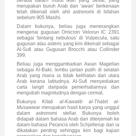
berada dalam mulut ikan yang besar, yang
merupakan buruh Arab dan ‘awan’ berkenaan
telah dikenali oleh ahli astronomi di Isfahan
sebelum 905 Masihi.
Dalam bukunya, beliau juga menerangkan
mengenai gugusan Omicron Velorun IC 2391
sebagai ‘bintang nebulous’ di Vulpecula, satu
gugusan atau asteris yang kini dikenali sebagai
Al-Sufi atau Gugusan Brocchi atau Collinder
399.
Beliau juga menggambarkan Awan Magellan
sebagai Al-Bakr, lembu jantan putih di selatan
Arab yang mana ia tidak kelihatan dari utara
Arab kerana latitudnya. Al-Sufi menyediakan
carta langit daripada pemerhatiannya dan
mengubah magnitudnya dengan cermat.
Bukunya
Kitab al-Kawatib al-Thabit al-
Musawwar
merupakan hasil karya yang unggul
dalam astronomi stellar. Bukunya boleh
didapati dalam bahasa Arab dan diterjemah ke
dalam bahasa Perancis oleh Schjellerup dan ia
dikatakan penting sehingga kini bagi kajian