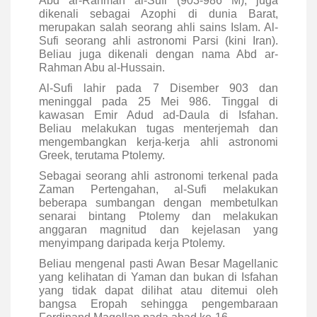
Abd ar-Rahman al-Sufi (903-986 M), juga
dikenali sebagai Azophi di dunia Barat,
merupakan salah seorang ahli sains Islam. Al-
Sufi seorang ahli astronomi Parsi (kini Iran).
Beliau juga dikenali dengan nama Abd ar-
Rahman Abu al-Hussain.
Al-Sufi lahir pada 7 Disember 903 dan
meninggal pada 25 Mei 986. Tinggal di
kawasan Emir Adud ad-Daula di Isfahan.
Beliau melakukan tugas menterjemah dan
mengembangkan kerja-kerja ahli astronomi
Greek, terutama Ptolemy.
Sebagai seorang ahli astronomi terkenal pada
Zaman Pertengahan, al-Sufi melakukan
beberapa sumbangan dengan membetulkan
senarai bintang Ptolemy dan melakukan
anggaran magnitud dan kejelasan yang
menyimpang daripada kerja Ptolemy.
Beliau mengenal pasti Awan Besar Magellanic
yang kelihatan di Yaman dan bukan di Isfahan
yang tidak dapat dilihat atau ditemui oleh
bangsa Eropah sehingga pengembaraan