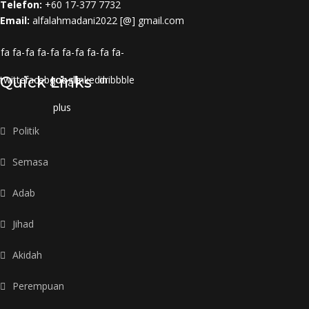
Telefon:
+60 17-377 7732
Email:
alfalahmadani2022 [@] gmail.com
fa fa-
fa fa-
fa fa-
fa fa-
fa fa-
twitter
Quick Links
facebook
google-
linkedin
dribbble
plus
Politik
Semasa
Adab
Jihad
Akidah
Perempuan