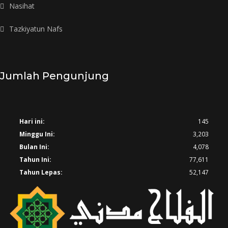
Nasihat
Tazkiyatun Nafs
Jumlah Pengunjung
Hari ini:
145
Minggu Ini:
3,203
Bulan Ini:
4,078
Tahun Ini:
77,611
Tahun Lepas:
52,147