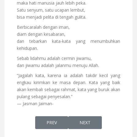
maka hati manusia jauh lebih peka.
Satu senyum, satu ucapan lembut,
bisa menjadi pelita di tengah gulita.
Berbicaralah dengan iman,
diam dengan kesabaran,
dan tebarkan kata-kata yang menumbuhkan
kehidupan.
Sebab lidahmu adalah cermin jiwamu,
dan jiwamu adalah jalanmu menuju Allah.
“Jagalah kata, karena ia adalah takdir kecil yang
engkau kirimkan ke masa depan. Kata yang baik
akan kembali sebagai rahmat, kata yang buruk akan
pulang sebagai penyesalan.”
— Jasman Jaiman-
PREVIOUS ARTICLE: PACEKLIK AMANAH DA
NEXT ARTICLE: APAKAH R
PREV
NEXT