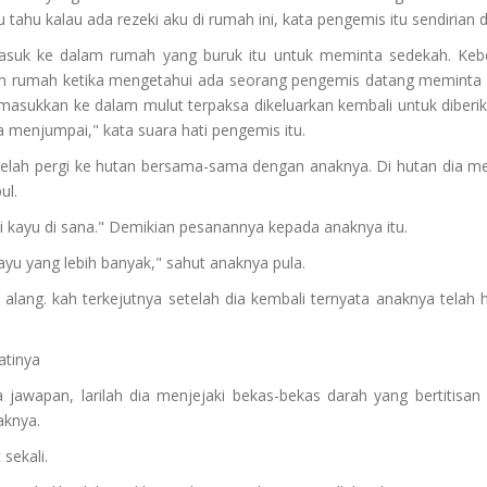
 tahu kalau ada rezeki aku di rumah ini, kata pengemis itu sendirian 
masuk ke dalam rumah yang buruk itu untuk meminta sedekah. Kebe
rumah ketika mengetahui ada seorang pengemis datang meminta s
imasukkan ke dalam mulut terpaksa dikeluarkan kembali untuk diberik
ya menjumpai," kata suara hati pengemis itu.
u telah pergi ke hutan bersama-sama dengan anaknya. Di hutan dia m
ul.
ri kayu di sana." Demikian pesanannya kepada anaknya itu.
yu yang lebih banyak," sahut anaknya pula.
alang. kah terkejutnya setelah dia kembali ternyata anaknya telah h
atinya
a jawapan, larilah dia menjejaki bekas-bekas darah yang bertitisan it
knya.
sekali.