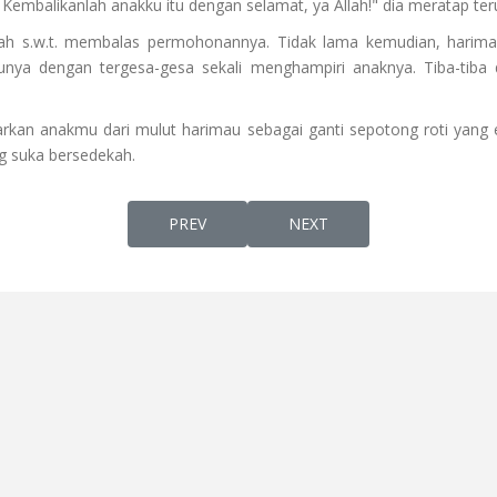
! Kembalikanlah anakku itu dengan selamat, ya Allah!" dia meratap ter
lah s.w.t. membalas permohonannya. Tidak lama kemudian, harimau
bunya dengan tergesa-gesa sekali menghampiri anaknya. Tiba-tiba da
arkan anakmu dari mulut harimau sebagai ganti sepotong roti yang
g suka bersedekah.
PREVIOUS ARTICLE: NASIB BAIK AKU LUPA!
NEXT ARTICLE: SKINCARE 
PREV
NEXT