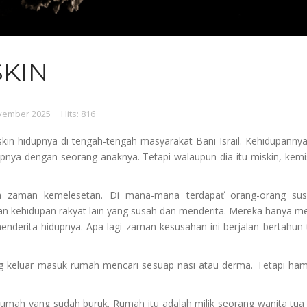
SKIN
vember 2025
Hits: 816
n hidupnya di tengah-tengah masyarakat Bani Israil. Kehidupannya 
upnya dengan seorang anaknya. Tetapi walaupun dia itu miskin, kem
pa zaman kemelesetan. Di mana-mana terdapať orang-orang su
kan kehidupan rakyat lain yang susah dan menderita. Mereka hanya
nderita hidupnya. Apa lagi zaman kesusahan ini berjalan bertahun
 keluar masuk rumah mencari sesuap nasi atau derma. Tetapi hampi
rumah yang sudah buruk. Rumah itu adalah milik seorang wanita tua 