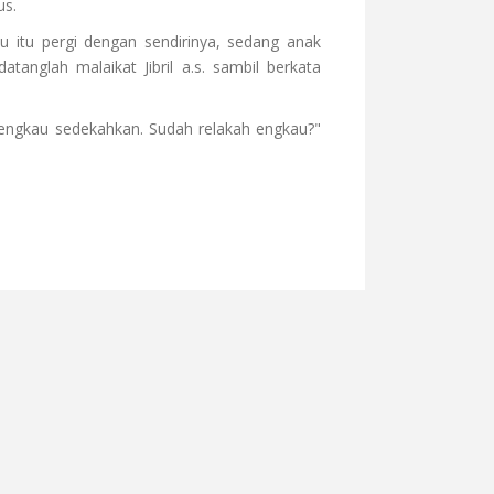
us.
 itu pergi dengan sendirinya, sedang anak
tanglah malaikat Jibril a.s. sambil berkata
 engkau sedekahkan. Sudah relakah engkau?"
TANPA BRAINCARE