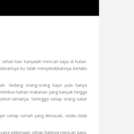
sehari-hari hanyalah mencari kayu di hutan.
iskinannya itu tidak menyebabkannya berlaku
sah. Sedang orang-orang kaya pula hanya
 menimbun bahan makanan yang banyak hingga
-tahun lamanya. Sehingga setiap orang sukar
r setiap rumah yang dimasuki, selalu tidak
yang pekerjaan sehari-harinya mencari kayu.