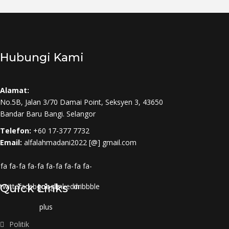
Hubungi Kami
Alamat:
No.5B, Jalan 3/70 Damai Point, Seksyen 3, 43650
Bandar Baru Bangi. Selangor
Telefon:
+60 17-377 7732
Email:
alfalahmadani2022 [@] gmail.com
fa fa-
fa fa-
fa fa-
fa fa-
fa fa-
twitter
Quick Links
facebook
google-
linkedin
dribbble
plus
Politik