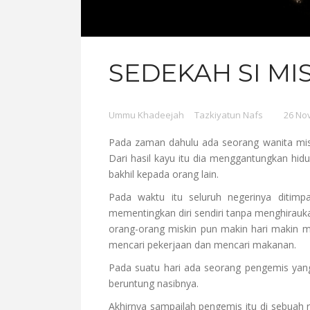
SEDEKAH SI MI
Ummu Khadeejah
Tazkiyatun Nafs
26 No
Pada zaman dahulu ada seorang wanita miski
Dari hasil kayu itu dia menggantungkan hid
bakhil kepada orang lain.
Pada waktu itu seluruh negerinya ditim
mementingkan diri sendiri tanpa menghirau
orang-orang miskin pun makin hari makin me
mencari pekerjaan dan mencari makanan.
Pada suatu hari ada seorang pengemis yang
beruntung nasibnya.
Akhirnya sampailah pengemis itu di sebuah 