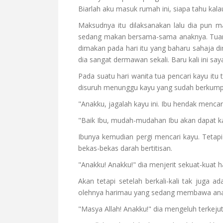
Biarlah aku masuk rumah ini, siapa tahu kalau
Maksudnya itu dilaksanakan lalu dia pun 
sedang makan bersama-sama anaknya. Tuan 
dimakan pada hari itu yang baharu sahaja d
dia sangat dermawan sekali. Baru kali ini sa
Pada suatu hari wanita tua pencari kayu it
disuruh menunggu kayu yang sudah berkump
"Anakku, jagalah kayu ini. Ibu hendak menca
"Baik Ibu, mudah-mudahan Ibu akan dapat ka
Ibunya kemudian pergi mencari kayu. Tetapi 
bekas-bekas darah bertitisan.
"Anakku! Anakku!" dia menjerit sekuat-kuat h
Akan tetapi setelah berkali-kali tak juga ad
olehnya harimau yang sedang membawa ana
"Masya Allah! Anakku!" dia mengeluh terkejut 