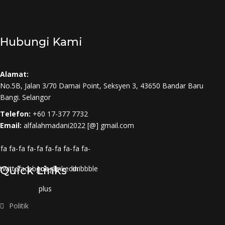
Hubungi Kami
Alamat:
No.5B, Jalan 3/70 Damai Point, Seksyen 3, 43650 Bandar Baru
Bangi. Selangor
Telefon:
+60 17-377 7732
Email:
alfalahmadani2022 [@] gmail.com
fa fa-
fa fa-
fa fa-
fa fa-
fa fa-
twitter
Quick Links
facebook
google-
linkedin
dribbble
plus
Politik