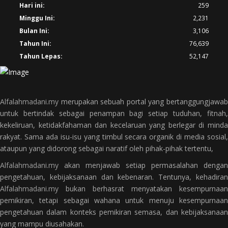
Hari ini:
259
Minggu Ini:
2,231
Bulan Ini:
3,106
Tahun Ini:
76,639
Tahun Lepas:
52,147
Alfalahmadani.my
merupakan sebuah portal yang bertanggungjawab
untuk bertindak sebagai penampan bagi setiap tuduhan, fitnah,
kekeliruan, ketidakfahaman dan kecelaruan yang berlegar di minda
rakyat. Sama ada isu-isu yang timbul secara organik di media sosial,
ataupun yang didorong sebagai naratif oleh pihak-pihak tertentu,
Alfalahmadani.my
akan menjawab setiap permasalahan dengan
pengetahuan, kebijaksanaan dan kebenaran. Tentunya, kehadiran
Alfalahmadani.my
bukan berhasrat menyatakan kesempurnaan
pemikiran, tetapi sebagai wahana untuk menuju kesempurnaan
pengetahuan dalam konteks pemikiran semasa, dan kebijaksanaan
yang mampu diusahakan.