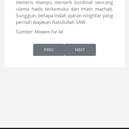
meneris mampu menarik kordinat seorang
ulama hadis terkemuka dan imam mazhab.
Sungguh, betapa indah ajaran istighfar yang
pernah diajakan Rasulullah SAW.
Sumber:
Moslem For All
PREVIOUS ARTICLE: ENSIKLOPEDIA HAIWAN
NEXT ARTICLE: AL-DJAMINI
PREV
NEXT