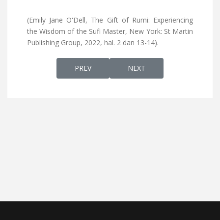
(Emily Jane O'Dell, The Gift of Rumi: Experiencing
the Wisdom of the Sufi Master, New York: St Martin
Publishing Group, 2022, hal. 2 dan 13-14).
PREVIOUS ARTICLE: TAATI IBU JIKA MAHU 
NEXT ARTICLE: MENJADI W
PREV
NEXT