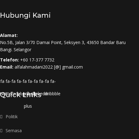
Hubungi Kami
Alamat:
No.5B, Jalan 3/70 Damai Point, Seksyen 3, 43650 Bandar Baru
Bangi. Selangor
Telefon:
+60 17-377 7732
Email:
alfalahmadani2022 [@] gmail.com
fa fa-
fa fa-
fa fa-
fa fa-
fa fa-
twitter
Quick Links
facebook
google-
linkedin
dribbble
plus
Politik
Semasa