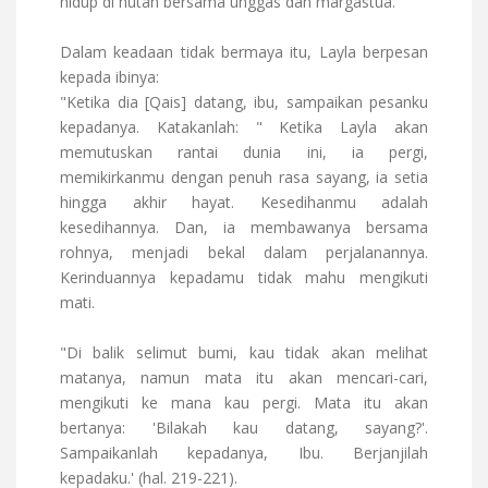
hidup di hutan bersama unggas dan margastua.
Dalam keadaan tidak bermaya itu, Layla berpesan
kepada ibinya:
"Ketika dia [Qais] datang, ibu, sampaikan pesanku
kepadanya. Katakanlah: " Ketika Layla akan
memutuskan rantai dunia ini, ia pergi,
memikirkanmu dengan penuh rasa sayang, ia setia
hingga akhir hayat. Kesedihanmu adalah
kesedihannya. Dan, ia membawanya bersama
rohnya, menjadi bekal dalam perjalanannya.
Kerinduannya kepadamu tidak mahu mengikuti
mati.
"Di balik selimut bumi, kau tidak akan melihat
matanya, namun mata itu akan mencari-cari,
mengikuti ke mana kau pergi. Mata itu akan
bertanya: 'Bilakah kau datang, sayang?'.
Sampaikanlah kepadanya, Ibu. Berjanjilah
kepadaku.' (hal. 219-221).