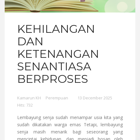
KEHILANGAN
DAN
KETENANGAN
SENANTIASA
BERPROSES
Kamarun KH
Perempuan
13 December 2025
Hits: 732
Lembayung senja sudah menampar usia kita yang
sudah dikatakan warga emas Tetapi, lembayung
senja masih menarik bagi seseorang yang
mencintai kehidupan, dan menjadi bosan oleh