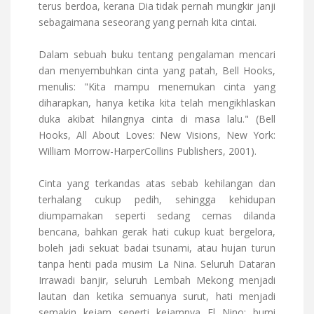
terus berdoa, kerana Dia tidak pernah mungkir janji
sebagaimana seseorang yang pernah kita cintai.
Dalam sebuah buku tentang pengalaman mencari
dan menyembuhkan cinta yang patah, Bell Hooks,
menulis: "Kita mampu menemukan cinta yang
diharapkan, hanya ketika kita telah mengikhlaskan
duka akibat hilangnya cinta di masa lalu." (Bell
Hooks, All About Loves: New Visions, New York:
William Morrow-HarperCollins Publishers, 2001).
Cinta yang terkandas atas sebab kehilangan dan
terhalang cukup pedih, sehingga kehidupan
diumpamakan seperti sedang cemas dilanda
bencana, bahkan gerak hati cukup kuat bergelora,
boleh jadi sekuat badai tsunami, atau hujan turun
tanpa henti pada musim La Nina. Seluruh Dataran
Irrawadi banjir, seluruh Lembah Mekong menjadi
lautan dan ketika semuanya surut, hati menjadi
semakin kejam seperti kejamnya El Nino: bumi