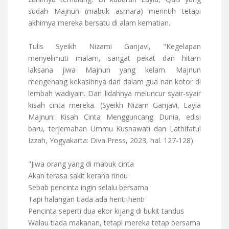
sudah Majnun (mabuk asmara) merintih tetapi
akhirnya mereka bersatu di alam kematian.
Tulis Syeikh Nizami Ganjavi, "Kegelapan
menyelimuti malam, sangat pekat dan hitam
laksana jiwa Majnun yang kelam. Majnun
mengenang kekasihnya dari dalam gua nan kotor di
lembah wadiyain. Dari lidahnya meluncur syair-syair
kisah cinta mereka. (Syeikh Nizam Ganjavi, Layla
Majnun: Kisah Cinta Mengguncang Dunia, edisi
baru, terjemahan Ummu Kusnawati dan Lathifatul
Izzah, Yogyakarta: Diva Press, 2023, hal. 127-128).
"Jiwa orang yang di mabuk cinta
Akan terasa sakit kerana rindu
Sebab pencinta ingin selalu bersama
Tapi halangan tiada ada henti-henti
Pencinta seperti dua ekor kijang di bukit tandus
Walau tiada makanan, tetapi mereka tetap bersama