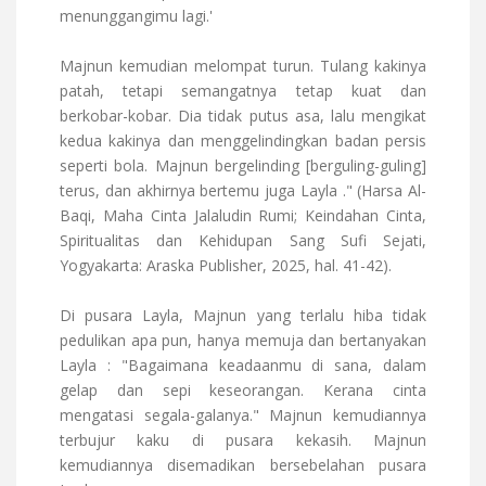
menunggangimu lagi.'
Majnun kemudian melompat turun. Tulang kakinya
patah, tetapi semangatnya tetap kuat dan
berkobar-kobar. Dia tidak putus asa, lalu mengikat
kedua kakinya dan menggelindingkan badan persis
seperti bola. Majnun bergelinding [berguling-guling]
terus, dan akhirnya bertemu juga Layla ." (Harsa Al-
Baqi, Maha Cinta Jalaludin Rumi; Keindahan Cinta,
Spiritualitas dan Kehidupan Sang Sufi Sejati,
Yogyakarta: Araska Publisher, 2025, hal. 41-42).
Di pusara Layla, Majnun yang terlalu hiba tidak
pedulikan apa pun, hanya memuja dan bertanyakan
Layla : "Bagaimana keadaanmu di sana, dalam
gelap dan sepi keseorangan. Kerana cinta
mengatasi segala-galanya." Majnun kemudiannya
terbujur kaku di pusara kekasih. Majnun
kemudiannya disemadikan bersebelahan pusara