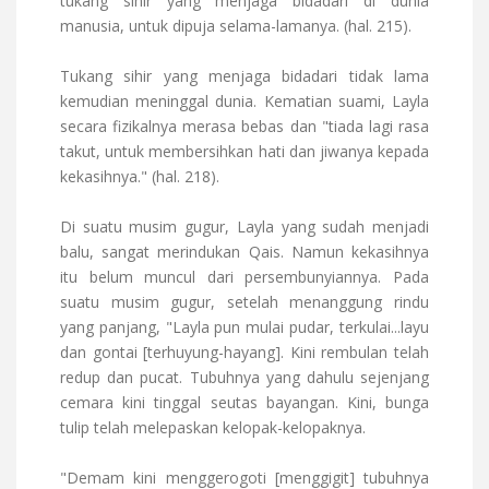
tukang sihir yang menjaga bidadari di dunia
manusia, untuk dipuja selama-lamanya. (hal. 215).
Tukang sihir yang menjaga bidadari tidak lama
kemudian meninggal dunia. Kematian suami, Layla
secara fizikalnya merasa bebas dan "tiada lagi rasa
takut, untuk membersihkan hati dan jiwanya kepada
kekasihnya." (hal. 218).
Di suatu musim gugur, Layla yang sudah menjadi
balu, sangat merindukan Qais. Namun kekasihnya
itu belum muncul dari persembunyiannya. Pada
suatu musim gugur, setelah menanggung rindu
yang panjang, "Layla pun mulai pudar, terkulai...layu
dan gontai [terhuyung-hayang]. Kini rembulan telah
redup dan pucat. Tubuhnya yang dahulu sejenjang
cemara kini tinggal seutas bayangan. Kini, bunga
tulip telah melepaskan kelopak-kelopaknya.
"Demam kini menggerogoti [menggigit] tubuhnya