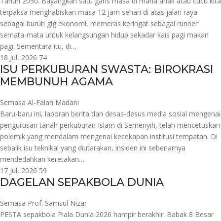
Tahun 2050. Bayangkan satu garis masa di mana anak atau cucu kita
terpaksa menghabiskan masa 12 jam sehari di atas jalan raya
sebagai buruh gig ekonomi, memeras keringat sebagai runner
semata-mata untuk kelangsungan hidup sekadar kais pagi makan
pagi. Sementara itu, di…
18 Jul, 2026
74
ISU PERKUBURAN SWASTA: BIROKRASI
MEMBUNUH AGAMA
Semasa
Al-Falah Madani
Baru-baru ini, laporan berita dan desas-desus media sosial mengenai
pengurusan tanah perkuburan Islam di Semenyih, telah mencetuskan
polemik yang mendalam mengenai kecekapan institusi tempatan. Di
sebalik isu teknikal yang diutarakan, insiden ini sebenarnya
mendedahkan keretakan…
17 Jul, 2026
59
DAGELAN SEPAKBOLA DUNIA
Semasa
Prof. Samsul Nizar
PESTA sepakbola Piala Dunia 2026 hampir berakhir. Babak 8 Besar