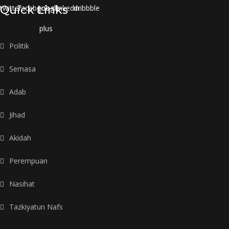
twitter
Quick Links
facebook
google-
linkedin
dribbble
plus
Politik
Semasa
Adab
Jihad
Akidah
Perempuan
Nasihat
Tazkiyatun Nafs