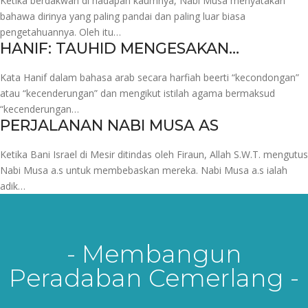
Ketika berdakwah di hadapan kaumnya, Nabi Musa menyatakan
bahawa dirinya yang paling pandai dan paling luar biasa
pengetahuannya. Oleh itu…
HANIF: TAUHID MENGESAKAN…
Kata Hanif dalam bahasa arab secara harfiah beerti “kecondongan”
atau “kecenderungan” dan mengikut istilah agama bermaksud
“kecenderungan…
PERJALANAN NABI MUSA AS
Ketika Bani Israel di Mesir ditindas oleh Firaun, Allah S.W.T. mengutus
Nabi Musa a.s untuk membebaskan mereka. Nabi Musa a.s ialah
adik…
- Membangun
Peradaban Cemerlang -