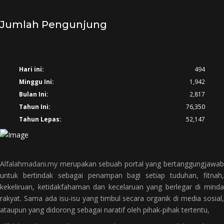
Jumlah Pengunjung
Hari ini:
494
Minggu Ini:
1,942
Bulan Ini:
2,817
Tahun Ini:
76,350
Tahun Lepas:
52,147
Alfalahmadani.my
merupakan sebuah portal yang bertanggungjawab
untuk bertindak sebagai penampan bagi setiap tuduhan, fitnah,
kekeliruan, ketidakfahaman dan kecelaruan yang berlegar di minda
rakyat. Sama ada isu-isu yang timbul secara organik di media sosial,
ataupun yang didorong sebagai naratif oleh pihak-pihak tertentu,