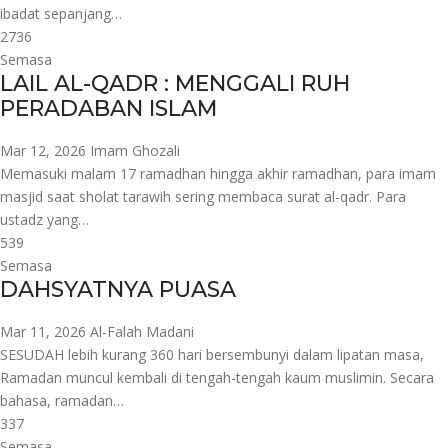
ibadat sepanjang…
2736
Semasa
LAIL AL-QADR : MENGGALI RUH
PERADABAN ISLAM
Mar 12, 2026
Imam Ghozali
Memasuki malam 17 ramadhan hingga akhir ramadhan, para imam
masjid saat sholat tarawih sering membaca surat al-qadr. Para
ustadz yang…
539
Semasa
DAHSYATNYA PUASA
Mar 11, 2026
Al-Falah Madani
SESUDAH lebih kurang 360 hari bersembunyi dalam lipatan masa,
Ramadan muncul kembali di tengah-tengah kaum muslimin. Secara
bahasa, ramadan…
337
Semasa