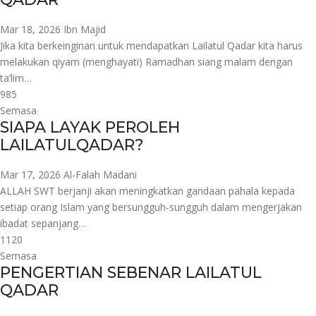
Mar 18, 2026
Ibn Majid
Jika kita berkeinginan untuk mendapatkan Lailatul Qadar kita harus
melakukan qiyam (menghayati) Ramadhan siang malam dengan
ta’lim…
985
Semasa
SIAPA LAYAK PEROLEH
LAILATULQADAR?
Mar 17, 2026
Al-Falah Madani
ALLAH SWT berjanji akan meningkatkan gandaan pahala kepada
setiap orang Islam yang bersungguh-sungguh dalam mengerjakan
ibadat sepanjang…
1120
Semasa
PENGERTIAN SEBENAR LAILATUL
QADAR