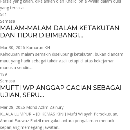
Persia yang kalah, dikalahkan oleh Khalid ibn al-Walid dalam duel
yang tercatat…
561
Semasa
MALAM-MALAM DALAM KETAKUTAN
DAN TIDUR DIBIMBANGI…
Mar 30, 2026
Kamarun KH
Kehidupan malam semakin diselubungi ketakutan, bukan diancam
maut yang hadir sebagai takdir azali tetapi di atas kekejaman
manusia sendiri.…
189
Semasa
MUFTI WP ANGGAP CACIAN SEBAGAI
UJIAN, SERU…
Mar 28, 2026
Mohd Azlim Zainury
KUALA LUMPUR – [DIKEMAS KINI] Mufti Wilayah Persekutuan,
Ahmad Fauwaz Fadzil mengakui antara pengalaman menarik
sepanjang memegang jawatan…