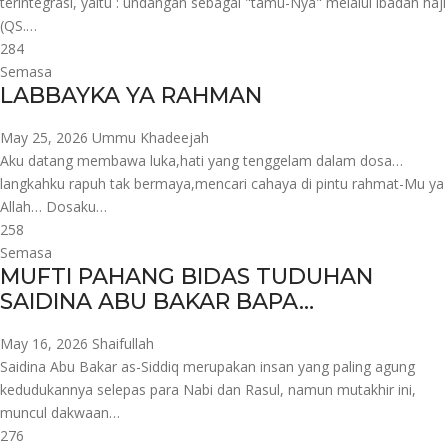
terintegrasi, yaitu : undangan sebagai "tamu-Nya" melalui ibadah haji
(QS.…
284
Semasa
LABBAYKA YA RAHMAN
May 25, 2026
Ummu Khadeejah
Aku datang membawa luka,hati yang tenggelam dalam dosa…
langkahku rapuh tak bermaya,mencari cahaya di pintu rahmat-Mu ya
Allah… Dosaku…
258
Semasa
MUFTI PAHANG BIDAS TUDUHAN
SAIDINA ABU BAKAR BAPA…
May 16, 2026
Shaifullah
Saidina Abu Bakar as-Siddiq merupakan insan yang paling agung
kedudukannya selepas para Nabi dan Rasul, namun mutakhir ini,
muncul dakwaan…
276