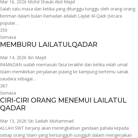
Mar 16, 2026
Mohd Shauki Abd Majid
Salah satu masa dan ketika yang ditunggu-tunggu oleh orang-orang
beriman dalam bulan Ramadan adalah Laylat Al-Qadr (secara
popular…
350
Semasa
MEMBURU LAILATULQADAR
Mar 14, 2026
Ibn Majid
RAMADAN sudah memasuki fasa terakhir dan ketika inilah umat
Islam memikirkan perjalanan pulang ke kampung bertemu sanak
saudara sebagai…
387
Semasa
CIRI-CIRI ORANG MENEMUI LAILATUL
QADAR
Mar 13, 2026
Siti Sadiah Muhammad
ALLAH SWT berjanji akan meningkatkan gandaan pahala kepada
setiap orang Islam yang bersungguh-sungguh dalam mengerjakan