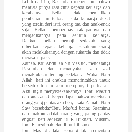
Lebih dari itu, Rasulullah mengetahui bahwa
manusia punya rasa cinta kepada keluarga dan
kerabatnya. Beliau tidak menjadikan
pemberian ini terbatas pada keluarga dekat
yang terdiri dari istri, orang tua, dan anak-anak
saja. Beliau memperluas cakupannya dan
menjadikannya pada seluruh keluarga.
Bahkan, beliau memuji sedekah yang
diberikan kepada keluarga, sekalipun orang
akan melakukannya dengan sukarela dan tidak
merasa terpaksa.
Zainab, istri Abdullah bin Mas’ud, mendatangi
Rasulullah dan menanyakan satu soal
menakjubkan tentang sedekah. “Wahai Nabi
Allah, hari ini engkau memerintahkan untuk
bersedekah dan aku mempunyai perhiasan.
Aku ingin menyedekahkannya. Ibnu Mas’ud
dan anak-anak berpendapat bahwa merekalah
orang yang pantas aku beri,” kata Zainab. Nabi
Saw bersabda:
“Ibnu Mas’ud benar. Suamimu
dan anakmu adalah orang yang paling pantas
engkau beri sedekah.”(HR Bukhari, Muslim,
Ibnu Khuzaimah, dan Ibnu Hibban).
Ibnu Mas’ud adalah seorang fakir sementara