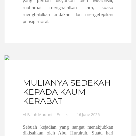
yang pernah disyorkan oleh Meachivili,
matlamat menghalalkan cara, kuasa
menghalalkan tindakan dan mengetepikan
prinsip moral.
MULIANYA SEDEKAH
KEPADA KAUM
KERABAT
Al-Falah Madani
Politik
16 June 2026
Sebuah kejadian yang sangat menakjubkan
dikisahkan oleh Abu Hurairah. Suatu hari