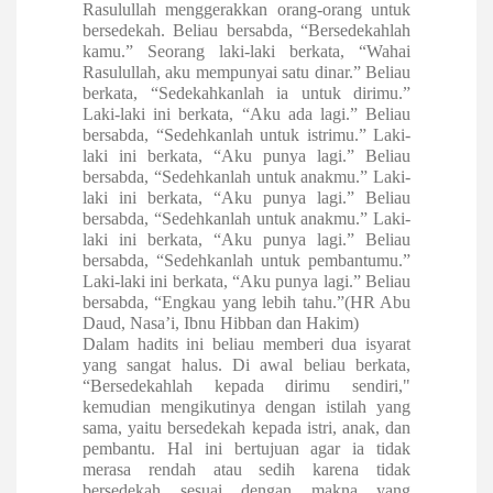
Rasulullah menggerakkan orang-orang untuk
bersedekah. Beliau bersabda, “Bersedekahlah
kamu.” Seorang laki-laki berkata, “Wahai
Rasulullah, aku mempunyai satu dinar.” Beliau
berkata, “Sedekahkanlah ia untuk dirimu.”
Laki-laki ini berkata, “Aku ada lagi.” Beliau
bersabda, “Sedehkanlah untuk istrimu.” Laki-
laki ini berkata, “Aku punya lagi.” Beliau
bersabda, “Sedehkanlah untuk anakmu.” Laki-
laki ini berkata, “Aku punya lagi.” Beliau
bersabda, “Sedehkanlah untuk anakmu.” Laki-
laki ini berkata, “Aku punya lagi.” Beliau
bersabda, “Sedehkanlah untuk pembantumu.”
Laki-laki ini berkata, “Aku punya lagi.” Beliau
bersabda, “Engkau yang lebih tahu.”(HR Abu
Daud, Nasa’i, Ibnu Hibban dan Hakim)
Dalam hadits ini beliau memberi dua isyarat
yang sangat halus. Di awal beliau berkata,
“Bersedekahlah kepada dirimu sendiri,"
kemudian mengikutinya dengan istilah yang
sama, yaitu bersedekah kepada istri, anak, dan
pembantu. Hal ini bertujuan agar ia tidak
merasa rendah atau sedih karena tidak
bersedekah sesuai dengan makna yang